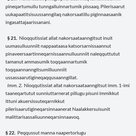
pineqartumullu tunngalluinnartumik pissaaq. Pilerisaarut
uukapaatitsisuussanngilaq nakorsaatillu piginnaasaanik
ingasattajaarissanani.
§ 21.
Nioqqutissiat allat nakorsaataanngitsut inuit
uumasulluunniit nappaataasa katsorsarnissaannut
pinaveersaartinneqarnissaannulluunniit naleqquttutut
tamanut ammasumik toqqaannartumik
toqqaannanngitsumilluunniit
ussassaarutigineqaqqusaanngillat.
Imm. 2.
Nioqqutissiat allat nakorsaataanngitsut imm. 1-imi
taaneqartutut sunniuttarnerat pillugu pisuni immikkut
ittuni akuersissuteqarnikkut
pilerisaarutigineqarsinnaanerat Naalakkersuisunit
malittarisassaliuunneqarsinnaavoq.
§ 22.
Peqqussut manna naapertorlugu