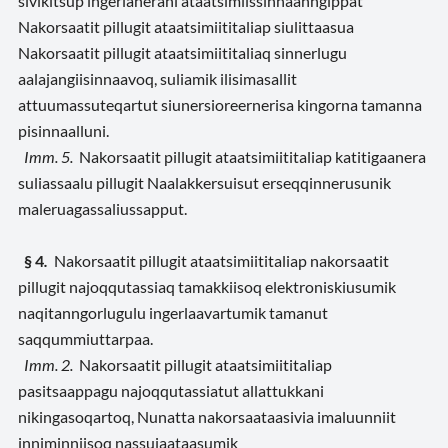
sivikitsup ingerlanerani ataatsimiissinnaanngippat
Nakorsaatit pillugit ataatsimiititaliap siulittaasua
Nakorsaatit pillugit ataatsimiititaliaq sinnerlugu
aalajangiisinnaavoq, suliamik ilisimasallit
attuumassuteqartut siunersioreernerisa kingorna tamanna
pisinnaalluni.
Imm. 5.
Nakorsaatit pillugit ataatsimiititaliap katitigaanera
suliassaalu pillugit Naalakkersuisut erseqqinnerusunik
maleruagassaliussapput.
§ 4
.
Nakorsaatit pillugit ataatsimiititaliap nakorsaatit
pillugit najoqqutassiaq tamakkiisoq elektroniskiusumik
naqitanngorlugulu ingerlaavartumik tamanut
saqqummiuttarpaa.
Imm. 2.
Nakorsaatit pillugit ataatsimiititaliap
pasitsaappagu najoqqutassiatut allattukkani
nikingasoqartoq, Nunatta nakorsaataasivia imaluunniit
inniminniisoq nassuiaataasumik