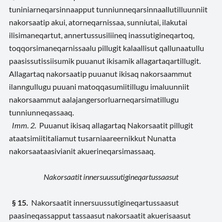
tuniniarneqarsinnaapput tunniunneqarsinnaallutilluunniit
nakorsaatip akui, atorneqarnissaa, sunniutai, ilakutai
ilisimaneqartut, annertussusiliineq inassutigineqartoq,
toqqorsimaneqarnissaalu pillugit kalaallisut qallunaatullu
paasissutissiisumik puuanut ikisamik allagartaqartillugit.
Allagartaq nakorsaatip puuanut ikisaq nakorsaammut
ilanngullugu puuani matoqqasumiitillugu imaluunniit
nakorsaammut aalajangersorluarneqarsimatillugu
tunniunneqassaaq.
Imm. 2.
Puuanut ikisaq allagartaq Nakorsaatit pillugit
ataatsimiititaliamut tusarniaareernikkut Nunatta
nakorsaataasivianit akuerineqarsimassaaq.
Nakorsaatit innersuussutigineqartussaasut
§ 15.
Nakorsaatit innersuussutigineqartussaasut
paasineqassapput tassaasut nakorsaatit akuerisaasut