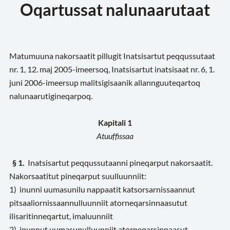
Oqartussat nalunaarutaat
Matumuuna nakorsaatit pillugit Inatsisartut peqqussutaat
nr. 1, 12. maj 2005-imeersoq, Inatsisartut inatsisaat nr. 6, 1.
juni 2006-imeersup malitsigisaanik allannguuteqartoq
nalunaarutigineqarpoq.
Kapitali 1
Atuuffissaa
§ 1.
Inatsisartut peqqussutaanni pineqarput nakorsaatit.
Nakorsaatitut pineqarput suulluunniit:
1) inunni uumasunilu nappaatit katsorsarnissaannut
pitsaaliornissaannulluunniit atorneqarsinnaasutut
ilisaritinneqartut, imaluunniit
2) inunnut uumasunulluunniit atorneqarsinnaasut