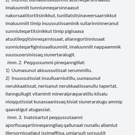
imaluunniit tunniunneqarsinnaasut
nakorsaatitortitsinikkut, tunillatsitsinaveersaarnikkut
imaluunniit timip inuussutissaminik suliarinninneranut
sunniuteqartitsinikkut timip pigisaasa
atuutileqqitsinneqarnissaat, allanngortinnissaat
sunniuteqarfiginissaalluunniit, imaluunniit nappaammik
suussusersinissaq siunertaralugit.
Imm. 2.
Peqqussummi pineqanngillat:
1) Uumasunut akiuussutissat serummillu.
2) Inuussutissiat inuulluarniutillu, uumasunut
nerukkaatissat, nerisanut nerukkaatissanullu tapertat,
ilanngullugit vitaminit mineralpræparatillu kiisalu
nioqqutissiat kusassaanissaq kisiat siuneraralugu ammip
qaavatigut atugassiat.
Imm. 3.
Inatsisartut peqqussutaanni
aporfissaqartinneqanngilaq qallunaat nunallu allamiut
illersornissatigut issimaffiisa, umiarsuit sorsuutit