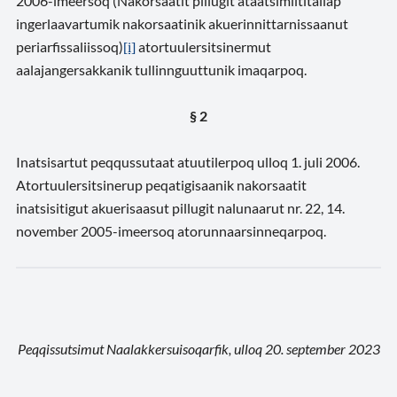
2006-imeersoq (Nakorsaatit pillugit ataatsimiititaliap
ingerlaavartumik nakorsaatinik akuerinnittarnissaanut
periarfissaliissoq)
atortuulersitsinermut
[i]
aalajangersakkanik tullinnguuttunik imaqarpoq.
§ 2
Inatsisartut peqqussutaat atuutilerpoq ulloq 1. juli 2006.
Atortuulersitsinerup peqatigisaanik nakorsaatit
inatsisitigut akuerisaasut pillugit nalunaarut nr. 22, 14.
november 2005-imeersoq atorunnaarsinneqarpoq.
Peqqissutsimut Naalakkersuisoqarfik, ulloq 20. september 2023