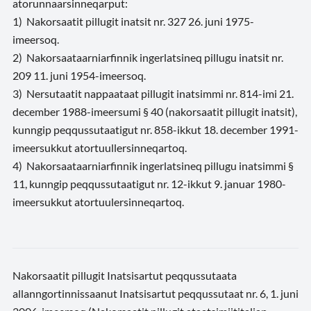
atorunnaarsinneqarput:
1) Nakorsaatit pillugit inatsit nr. 327 26. juni 1975-
imeersoq.
2) Nakorsaataarniarfinnik ingerlatsineq pillugu inatsit nr.
209 11. juni 1954-imeersoq.
3) Nersutaatit nappaataat pillugit inatsimmi nr. 814-imi 21.
december 1988-imeersumi § 40 (nakorsaatit pillugit inatsit),
kunngip peqqussutaatigut nr. 858-ikkut 18. december 1991-
imeersukkut atortuullersinneqartoq.
4) Nakorsaataarniarfinnik ingerlatsineq pillugu inatsimmi §
11, kunngip peqqussutaatigut nr. 12-ikkut 9. januar 1980-
imeersukkut atortuulersinneqartoq.
Nakorsaatit pillugit Inatsisartut peqqussutaata
allanngortinnissaanut Inatsisartut peqqussutaat nr. 6, 1. juni