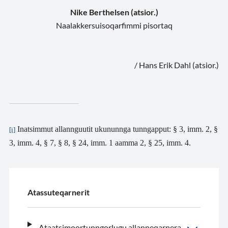
Nike Berthelsen (atsior.)
Naalakkersuisoqarfimmi pisortaq
/ Hans Erik Dahl (atsior.)
Inatsimmut allannguutit ukununnga tunngapput: § 3, imm. 2, §
[i]
3, imm. 4, § 7, § 8, § 24, imm. 1 aamma 2, § 25, imm. 4.
Atassuteqarnerit
Ataatsimoortunngorlugu allanneqarnera