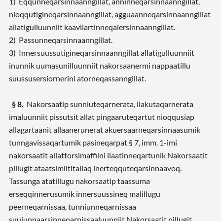
1) Eqqunneqarsinnaanngillat, anninneqarsinnaanngillat,
nioqqutigineqarsinnaanngillat, agguaanneqarsinnaanngillat
allatigulluunniit kaaviiartinneqalersinnaanngillat.
2) Passunneqarsinnaanngillat.
3) Innersuussutigineqarsinnaanngillat allatigulluunniit
inunnik uumasunilluunniit nakorsaanermi nappaatillu
suussusersiornerini atorneqassanngillat.
§ 8.
Nakorsaatip sunniuteqarnerata, ilakutaqarnerata
imaluunniit pissutsit allat pingaaruteqartut nioqqusiap
allagartaanit allaanerunerat akuersaarneqarsinnaasumik
tunngavissaqartumik pasineqarpat § 7, imm. 1-imi
nakorsaatit allattorsimaffiini ilaatinneqartunik Nakorsaatit
pillugit ataatsimiititaliaq inerteqquteqarsinnaavoq.
Tassunga atatillugu nakorsaatip taassuma
erseqqinnerusumik innersuussineq malillugu
peerneqarnissaa, tunniunneqarnissaa
suujunnaarsinneqarnissaaluunniit Nakorsaatit pillugit