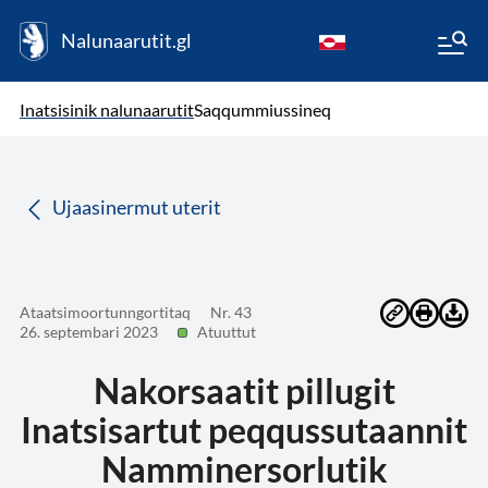
Nalunaarutit.gl
kl-GL
( Toqqagaq )
Oqaatsit toqqakkit
Inatsisinik nalunaarutit
Saqqummiussineq
da
Ujaasinermut uterit
Ataatsimoortunngortitaq
Nr. 43
26. septembari 2023
Atuuttut
Nakorsaatit pillugit
Inatsisartut peqqussutaannit
Namminersorlutik