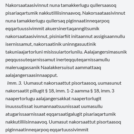
Nakorsaataasivinnut nuna tamakkerlugu qullersaasoq
pisariaqartumik nakkutilliisinnaavoq. Nakorsaataasivinnut
nuna tamakkerlugu qullersaq piginnaatinneqarpoq
eqqartuussivimmit akuersinertaqanngitsumik
nakorsaataasivinnut, pisiniarfiit initaannut assigisaannullu
isernissamut, nakorsaatinik uninngasuutinik
takuniaajartorluni misissuiartorlunilu. Aalajangersimasunik
peqqussuteqarnissamut inerteqquteqarnissamullu
maleruagassanik Naalakkersuisut aammattaaq
aalajangersaasinnaapput.
Imm. 3.
Uumasut nakorsaattut pisortaasoq, uumasunut
nakorsaatit pillugit § 18, imm. 1-2 aamma § 18, imm. 3
naapertorlugu aalajangersakkat naapertorlugit
inuussutissat isumannaatsuunissaat uumasullu
atugarissaarnissaat eqqarsaatigalugit pisariaqartumik
nakkutilliisinnaavoq. Uumasut nakorsaattut pisortaasoq
piginnaatinneqarpoq eqqartuussivimmit