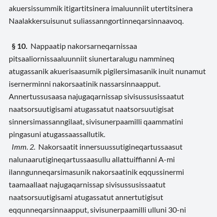
akuersissummik itigartitsinera imaluunniit utertitsinera
Naalakkersuisunut suliassanngortinneqarsinnaavoq.
§ 10.
Nappaatip nakorsarneqarnissaa
pitsaaliornissaaluunniit siunertaralugu nammineq
atugassanik akuerisaasumik pigilersimasanik inuit nunamut
isernerminni nakorsaatinik nassarsinnaapput.
Annertussusaasa najugaqarnissap sivisussusissaatut
naatsorsuutigisami atugassatut naatsorsuutigisat
sinnersimassanngilaat, sivisunerpaamilli qaammatini
pingasuni atugassaassallutik.
Imm. 2.
Nakorsaatit innersuussutigineqartussaasut
nalunaarutigineqartussaasullu allattuiffianni A-mi
ilanngunneqarsimasunik nakorsaatinik eqqussinermi
taamaallaat najugaqarnissap sivisussusissaatut
naatsorsuutigisami atugassatut annertutigisut
eqqunneqarsinnaapput, sivisunerpaamilli ulluni 30-ni