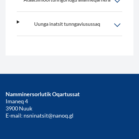
Uunga inatsit tunngaviusussaq
Namminersorlutik Oqartussat
Imaneq 4
3900 Nuuk
E-mail: nsninatsit@nanoq.gl