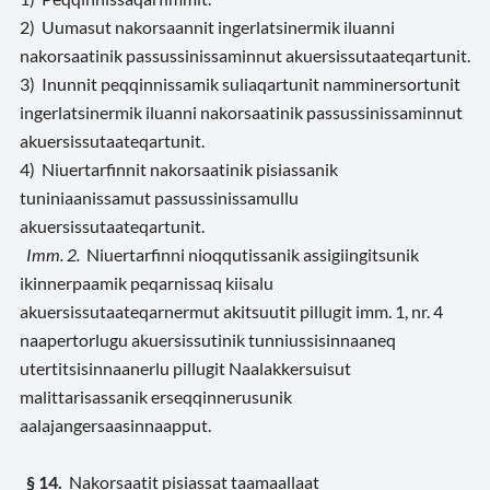
2) Uumasut nakorsaannit ingerlatsinermik iluanni
nakorsaatinik passussinissaminnut akuersissutaateqartunit.
3) Inunnit peqqinnissamik suliaqartunit namminersortunit
ingerlatsinermik iluanni nakorsaatinik passussinissaminnut
akuersissutaateqartunit.
4) Niuertarfinnit nakorsaatinik pisiassanik
tuniniaanissamut passussinissamullu
akuersissutaateqartunit.
Imm. 2.
Niuertarfinni nioqqutissanik assigiingitsunik
ikinnerpaamik peqarnissaq kiisalu
akuersissutaateqarnermut akitsuutit pillugit imm. 1, nr. 4
naapertorlugu akuersissutinik tunniussisinnaaneq
utertitsisinnaanerlu pillugit Naalakkersuisut
malittarisassanik erseqqinnerusunik
aalajangersaasinnaapput.
§ 14.
Nakorsaatit pisiassat taamaallaat