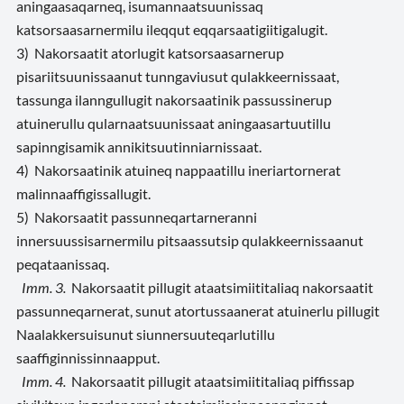
aningaasaqarneq, isumannaatsuunissaq
katsorsaasarnermilu ileqqut eqqarsaatigiitigalugit.
3) Nakorsaatit atorlugit katsorsaasarnerup
pisariitsuunissaanut tunngaviusut qulakkeernissaat,
tassunga ilanngullugit nakorsaatinik passussinerup
atuinerullu qularnaatsuunissaat aningaasartuutillu
sapinngisamik annikitsuutinniarnissaat.
4) Nakorsaatinik atuineq nappaatillu ineriartornerat
malinnaaffigissallugit.
5) Nakorsaatit passunneqartarneranni
innersuussisarnermilu pitsaassutsip qulakkeernissaanut
peqataanissaq.
Imm. 3.
Nakorsaatit pillugit ataatsimiititaliaq nakorsaatit
passunneqarnerat, sunut atortussaanerat atuinerlu pillugit
Naalakkersuisunut siunnersuuteqarlutillu
saaffiginnissinnaapput.
Imm. 4.
Nakorsaatit pillugit ataatsimiititaliaq piffissap