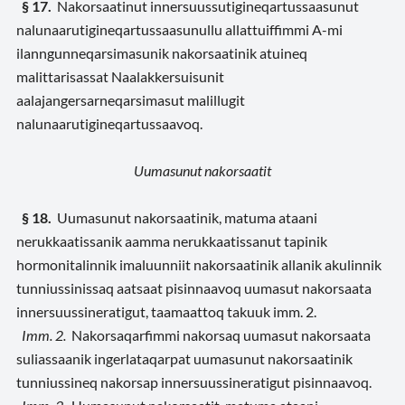
§ 17.
Nakorsaatinut innersuussutigineqartussaasunut
nalunaarutigineqartussaasunullu allattuiffimmi A-mi
ilanngunneqarsimasunik nakorsaatinik atuineq
malittarisassat Naalakkersuisunit
aalajangersarneqarsimasut malillugit
nalunaarutigineqartussaavoq.
Uumasunut nakorsaatit
§ 18.
Uumasunut nakorsaatinik, matuma ataani
nerukkaatissanik aamma nerukkaatissanut tapinik
hormonitalinnik imaluunniit nakorsaatinik allanik akulinnik
tunniussinissaq aatsaat pisinnaavoq uumasut nakorsaata
innersuussineratigut, taamaattoq takuuk imm. 2.
Imm. 2.
Nakorsaqarfimmi nakorsaq uumasut nakorsaata
suliassaanik ingerlataqarpat uumasunut nakorsaatinik
tunniussineq nakorsap innersuussineratigut pisinnaavoq.