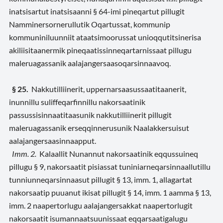
inatsisartut inatsisaanni § 64-imi pineqartut pillugit
Namminersornerullutik Oqartussat, kommunip
kommuniniluunniit ataatsimoorussat unioqqutitsinerisa
akiliisitaanermik pineqaatissinneqartarnissaat pillugu
maleruagassanik aalajangersaasoqarsinnaavoq.
§ 25.
Nakkutilliinerit, uppernarsaasussaatitaanerit,
inunnillu suliffeqarfinnillu nakorsaatinik
passussisinnaatitaasunik nakkutilliinerit pillugit
maleruagassanik erseqqinnerusunik Naalakkersuisut
aalajangersaasinnaapput.
Imm. 2.
Kalaallit Nunannut nakorsaatinik eqqussuineq
pillugu § 9, nakorsaatit pisiassat tuniniarneqarsinnaallutillu
tunniunneqarsinnaasut pillugit § 13, imm. 1, allagartat
nakorsaatip puuanut ikisat pillugit § 14, imm. 1 aamma § 13,
imm. 2 naapertorlugu aalajangersakkat naapertorlugit
nakorsaatit isumannaatsuunissaat eqqarsaatigalugu