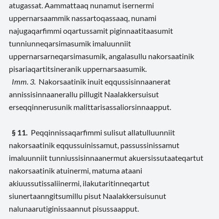
atugassat. Aammattaaq nunamut isernermi
uppernarsaammik nassartoqassaaq, nunami
najugaqarfimmi oqartussamit piginnaatitaasumit
tunniunneqarsimasumik imaluunniit
uppernarsarneqarsimasumik, angalasullu nakorsaatinik
pisariaqartitsineranik uppernarsaasumik.
Imm. 3.
Nakorsaatinik inuit eqqussisinnaanerat
annissisinnaanerallu pillugit Naalakkersuisut
erseqqinnerusunik malittarisassaliorsinnaapput.
§ 11.
Peqqinnissaqarfimmi sulisut allatulluunniit
nakorsaatinik eqqussuinissamut, passussinissamut
imaluunniit tunniussisinnaanermut akuersissutaateqartut
nakorsaatinik atuinermi, matuma ataani
akiuussutissaliinermi, ilakutaritinneqartut
siunertaanngitsumillu pisut Naalakkersuisunut
nalunaarutiginissaannut pisussaapput.