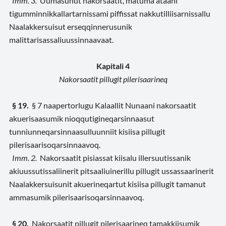
Imm. 3.
Uumasunut nakorsaatit, matuma ataani
tigumminnikkallartarnissami piffissat nakkutilliisarnissallu
Naalakkersuisut erseqqinnerusunik
malittarisassaliuussinnaavaat.
Kapitali 4
Nakorsaatit pillugit pilerisaarineq
§ 19.
§ 7 naapertorlugu Kalaallit Nunaani nakorsaatit
akuerisaasumik nioqqutigineqarsinnaasut
tunniunneqarsinnaasulluunniit kisiisa pillugit
pilerisaarisoqarsinnaavoq.
Imm. 2.
Nakorsaatit pisiassat kiisalu illersuutissanik
akiuussutissaliinerit pitsaaliuinerillu pillugit ussassaarinerit
Naalakkersuisunit akuerineqartut kisiisa pillugit tamanut
ammasumik pilerisaarisoqarsinnaavoq.
§ 20.
Nakorsaatit pillugit pilerisaarineq tamakkiisumik