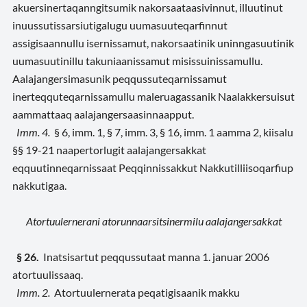
akuersinertaqanngitsumik nakorsaataasivinnut, illuutinut
inuussutissarsiutigalugu uumasuuteqarfinnut
assigisaannullu isernissamut, nakorsaatinik uninngasuutinik
uumasuutinillu takuniaanissamut misissuinissamullu.
Aalajangersimasunik peqqussuteqarnissamut
inerteqquteqarnissamullu maleruagassanik Naalakkersuisut
aammattaaq aalajangersaasinnaapput.
Imm. 4.
§ 6, imm. 1, § 7, imm. 3, § 16, imm. 1 aamma 2, kiisalu
§§ 19-21 naapertorlugit aalajangersakkat
eqquutinneqarnissaat Peqqinnissakkut Nakkutilliisoqarfiup
nakkutigaa.
Atortuulernerani atorunnaarsitsinermilu aalajangersakkat
§ 26.
Inatsisartut peqqussutaat manna 1. januar 2006
atortuulissaaq.
Imm. 2.
Atortuulernerata peqatigisaanik makku