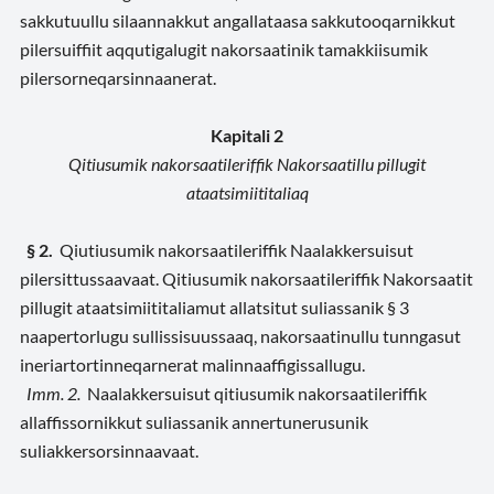
sakkutuullu silaannakkut angallataasa sakkutooqarnikkut
pilersuiffiit aqqutigalugit nakorsaatinik tamakkiisumik
pilersorneqarsinnaanerat.
Kapitali 2
Qitiusumik nakorsaatileriffik Nakorsaatillu pillugit
ataatsimiititaliaq
§ 2.
Qiutiusumik nakorsaatileriffik Naalakkersuisut
pilersittussaavaat. Qitiusumik nakorsaatileriffik Nakorsaatit
pillugit ataatsimiititaliamut allatsitut suliassanik § 3
naapertorlugu sullissisuussaaq, nakorsaatinullu tunngasut
ineriartortinneqarnerat malinnaaffigissallugu.
Imm. 2.
Naalakkersuisut qitiusumik nakorsaatileriffik
allaffissornikkut suliassanik annertunerusunik
suliakkersorsinnaavaat.