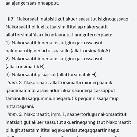
aalajangersaasinnaapput.
§ 7.
Nakorsaat inatsisitigut akuerisaasutut isigineqassaaq
Nakorsaatit pillugit ataatsimiititaliap nakorsaatit
allattorsimaffiisa uku arlaannut ilanngutereerpagu:
1) Nakorsaatit innersuussutigineqartussaasut
nalunaarutigineqartussaasullu (allattorsimaffik A).
2) Nakorsaatit innersuussutigineqartussaasut
(allattorsimaffik B).
3) Nakorsaatit pisiassat (allattorsimaffik H).
Imm. 2.
Nakorsaatit allattorsimaffii minnerpaamik
qaammammut ataasiarluni iluarsaanneqartassapput
tamanullu saqqummiunneqarlutik peqqinnissaqarfiup
nittartagaani.
Imm. 3.
Nakorsaatit, imm. 1, naapertorlugu nakorsaatitut
inatsisitigut akuerisaasutut akuerineqanngitsut Nakorsaatit
pillugit ataatsimiititaliaq akuersissuteqaqqaartinnagu: