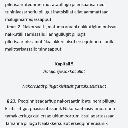
pilerisaaruteqarnermut atatillugu pilerisaarisarneq
tuniniaasarnerlu pillugit inatsisiliat allat aammattaaq
maluginiarneqassapput.
Imm. 2.
Nakorsaatit, matuma ataani nakkutiginninnissat
nakkutilliisarnissallu ilanngullugit pillugit
pilerisaarinissamut Naalakkersuisut erseqqinnerusunik
malittarisassaliorsinnaapput.
Kapitali 5
Aalajangersakkat allat
Nakorsaatit pillugit kisitsisitigut takussutissiat
§ 23.
Peqqinnissaqarfiup nakorsaatinik atuinera pillugu
kisitsisitigut paasissutissanik Nakorsaataasivinnut nuna
tamakkerlugu qullersaq ukiumoortumik suliaqartassaaq.
Tamanna pillugu Naalakkersuisut erseqqinnerusunik