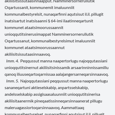
akiliisitsissutaasinnaapput. Namminersornerullutik
Oqartussanit, kommunemit imaluunniit
kommunalbestyrelsit, nunaqarfinni aqutsisut il.il. pillugit
inatsisartut inatsisaanni § 64-imi ilaatinneqartunit
kommunet ataatsimoorussaannit
unioqqutitsinerusimappat Namminersornerullutik
Oqartussanut, kommunalbestyrelsimut imaluunniit
kommunet ataatsimoorussaannut
akiliisitsissutaasinnaavoq.
Imm. 4.
Peqqussut manna naapertorlugu najoqqutassiani
unioqqutitsinernut akiliisitsinissamik arsaarinninnissamillu
qanoq iliuuseqartoqarnissaa aalajangersarneqarsinnaavoq.
Imm. 5.
Najoqqutassiani peqqussut manna naapertorlugu
sananeqartuni aktieselskabip, anpartsselskabip,
andelsselskabip assigisaasaluunniit unioqqutitsinerisa
akiliisitaanermik pineqaatissinneqarsinnaanerat pillugu
maleruagassiortoqarsinnaavoq. Aammattaaq
kommunalbestyrelset, nunaqarfinni aqutsisut il.il. pillugit