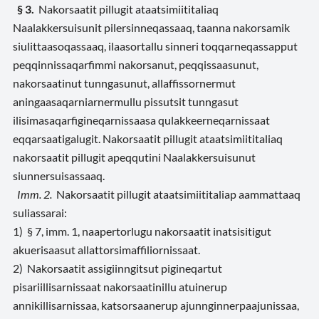
§ 3.
Nakorsaatit pillugit ataatsimiititaliaq
Naalakkersuisunit pilersinneqassaaq, taanna nakorsamik
siulittaasoqassaaq, ilaasortallu sinneri toqqarneqassapput
peqqinnissaqarfimmi nakorsanut, peqqissaasunut,
nakorsaatinut tunngasunut, allaffissornermut
aningaasaqarniarnermullu pissutsit tunngasut
ilisimasaqarfigineqarnissaasa qulakkeerneqarnissaat
eqqarsaatigalugit. Nakorsaatit pillugit ataatsimiititaliaq
nakorsaatit pillugit apeqqutini Naalakkersuisunut
siunnersuisassaaq.
Imm. 2.
Nakorsaatit pillugit ataatsimiititaliap aammattaaq
suliassarai:
1) § 7, imm. 1, naapertorlugu nakorsaatit inatsisitigut
akuerisaasut allattorsimaffiliornissaat.
2) Nakorsaatit assigiinngitsut pigineqartut
pisariillisarnissaat nakorsaatinillu atuinerup
annikillisarnissaa, katsorsaanerup ajunnginnerpaajunissaa,