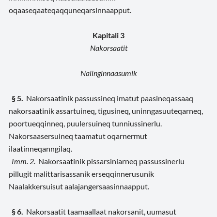
oqaaseqaateqaqquneqarsinnaapput.
Kapitali 3
Nakorsaatit
Nalinginnaasumik
§ 5.
Nakorsaatinik passussineq imatut paasineqassaaq
nakorsaatinik assartuineq, tigusineq, uninngasuuteqarneq,
poortueqqinneq, puulersuineq tunniussinerlu.
Nakorsaasersuineq taamatut oqarnermut
ilaatinneqanngilaq.
Imm. 2.
Nakorsaatinik pissarsiniarneq passussinerlu
pillugit malittarisassanik erseqqinnerusunik
Naalakkersuisut aalajangersaasinnaapput.
§ 6.
Nakorsaatit taamaallaat nakorsanit, uumasut