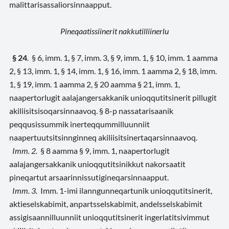
malittarisassaliorsinnaapput.
Pineqaatissiinerit nakkutilliinerlu
§ 24
.
§ 6, imm. 1, § 7, imm. 3, § 9, imm. 1, § 10, imm. 1 aamma
2, § 13, imm. 1, § 14, imm. 1, § 16, imm. 1 aamma 2, § 18, imm.
1, § 19, imm. 1 aamma 2, § 20 aamma § 21, imm. 1,
naapertorlugit aalajangersakkanik unioqqutitsinerit pillugit
akiliisitsisoqarsinnaavoq. § 8-p nassatarisaanik
peqqusissummik inerteqqummilluunniit
naapertuutsitsinnginneq akiliisitsinertaqarsinnaavoq.
Imm. 2.
§ 8 aamma § 9, imm. 1, naapertorlugit
aalajangersakkanik unioqqutitsinikkut nakorsaatit
pineqartut arsaarinnissutigineqarsinnaapput.
Imm. 3.
Imm. 1-imi ilanngunneqartunik unioqqutitsinerit,
aktieselskabimit, anpartsselskabimit, andelsselskabimit
assigisaannilluunniit unioqqutitsinerit ingerlatitsivimmut