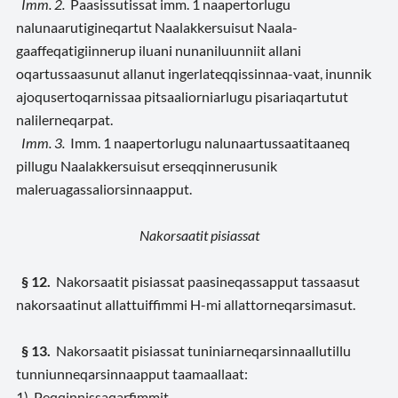
Imm. 2.
Paasissutissat imm. 1 naapertorlugu
nalunaarutigineqartut Naalakkersuisut Naala-
gaaffeqatigiinnerup iluani nunaniluunniit allani
oqartussaasunut allanut ingerlateqqissinnaa-vaat, inunnik
ajoqusertoqarnissaa pitsaaliorniarlugu pisariaqartutut
nalilerneqarpat.
Imm. 3.
Imm. 1 naapertorlugu nalunaartussaatitaaneq
pillugu Naalakkersuisut erseqqinnerusunik
maleruagassaliorsinnaapput.
Nakorsaatit pisiassat
§ 12.
Nakorsaatit pisiassat paasineqassapput tassaasut
nakorsaatinut allattuiffimmi H-mi allattorneqarsimasut.
§ 13.
Nakorsaatit pisiassat tuniniarneqarsinnaallutillu
tunniunneqarsinnaapput taamaallaat:
1) Peqqinnissaqarfimmit.