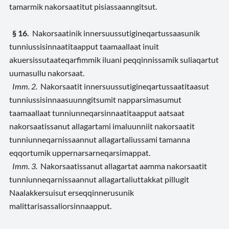
tamarmik nakorsaatitut pisiassaanngitsut.
§ 16.
Nakorsaatinik innersuussutigineqartussaasunik
tunniussisinnaatitaapput taamaallaat inuit
akuersissutaateqarfimmik iluani peqqinnissamik suliaqartut
uumasullu nakorsaat.
Imm. 2.
Nakorsaatit innersuussutigineqartussaatitaasut
tunniussisinnaasuunngitsumit napparsimasumut
taamaallaat tunniunneqarsinnaatitaapput aatsaat
nakorsaatissanut allagartami imaluunniit nakorsaatit
tunniunneqarnissaannut allagartaliussami tamanna
eqqortumik uppernarsarneqarsimappat.
Imm. 3.
Nakorsaatissanut allagartat aamma nakorsaatit
tunniunneqarnissaannut allagartaliuttakkat pillugit
Naalakkersuisut erseqqinnerusunik
malittarisassaliorsinnaapput.