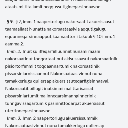
ataatsimiititaliamit peqqussutigineqarsinnaavoq.
§ 9.
§ 7, imm. 1 naapertorlugu nakorsaatit akuerisaasut
taamaallaat Nunatta nakorsaataasivia aqqutigalugu
eqqunneqarsinnaapput, taamaattorli takuuk § 10 imm. 1
aamma 2.
Imm. 2.
Inuit suliffeqarfiilluunniit nunami maani
nakorsaatinut toqqortaatinut akisussaasut nakorsaatinik
pisiortorfimmiit toqqaannartumik nakorsaatinik
pissarsiniarnissaannut Nakorsaataasivinnut nuna
tamakkerlugu qullersap akuersissuteqarfigisinnaavai.
Nakorsaatit pillugit inatsimmi malittarisassat
pissarsiniartumit malinneqarsimannginnerinik
tunngavissaqartumik pasinnittoqarpat akuersissut
utertinneqarsinnaavoq.
Imm. 3.
Imm. 2 naapertorlugu akuersissummik
Nakorsaataasivinnut nuna tamakkerlugu qullersap