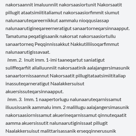
nakorsaannit imaluunniit nakorsaasiortunit Nakorsaatit
pillugit ataatsimiititaliamut nakorsaasiorfimmit siumut
nalunaaruteqareernikkut aammalu nioqqusiassap
nalunaarutigineqareerneratigut sanaartorneqarsinnaapput.
Tamatuma peqatigisaanik nakorsat nakorsaasiortullu
sanaartorneq Peqqinnissakkut Nakkutilliisoqarfimmut
nalunaarutigissavaat.
Imm. 2.
Inuit imm. 1-imi taaneqartut saniatigut
suliffeqarfiit allalluunniit nakorsaatinik aalajangersimasunik
sanaartornissaannut Nakorsaatit pillugitataatsimiititaliap
inassuteqarneratigut Naalakkersuisut
akuersissuteqarsinnaapput.
Imm. 3.
Imm. 1 naapertorlugu nalunaaruteqarnissamut
iliuusissanik aammalu imm. 2 malillugu aalajangersimasunik
nakorsaasiornissamut akuerineqarnissamut qinnuteqaatit
aamma akuersissutit nalunaarutiginissaat pillugit
Naalakkersuisut malittarisassanik erseqqinnerusunik