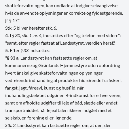
skatteforvaltningen, kan undlade at indgive selvangivelse,
hvis de anvendte oplysninger er korrekte og fyldestgørende,
jf. § 17."
Stk. 5 bliver herefter stk. 6.
4.
I
§ 30, stk. 1, nr. 4,
indsættes efter "og telefon med videre":
"samt, efter regler fastsat af Landsstyret, værdien heraf,".
5.
Efter
§ 33
indsættes:
"
§ 33 a.
Landsstyret kan fastsætte regler om, at
kommunerne og Grønlands Hjemmestyre uden opfordring
hvert år skal give skatteforvaltningen oplysninger
vedrørende indhandling af produkter hidrørende fra fiskeri,
fangst, jagt, fåreavl, kunst og husflid, når
indhandlingsbeløbet udgør en B-indkomst for erhververen,
samt om afholdte udgifter til leje af båd, slæde eller andet
transportmiddel, når lejeaftalen ikke er indgået med et
selskab, en forening eller lignende.
Stk. 2.
Landsstyret kan fastsætte regler om, at den, der