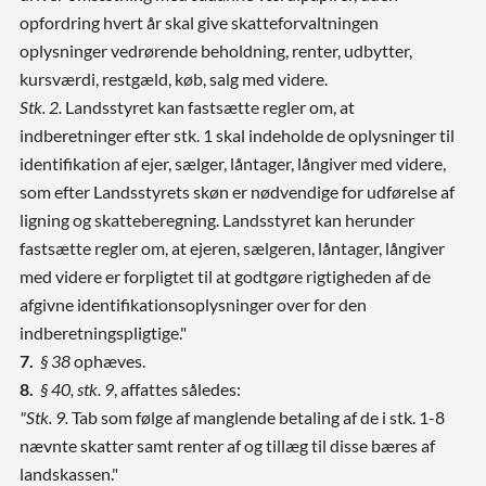
opfordring hvert år skal give skatteforvaltningen
oplysninger vedrørende beholdning, renter, udbytter,
kursværdi, restgæld, køb, salg med videre.
Stk. 2.
Landsstyret kan fastsætte regler om, at
indberetninger efter stk. 1 skal indeholde de oplysninger til
identifikation af ejer, sælger, låntager, långiver med videre,
som efter Landsstyrets skøn er nødvendige for udførelse af
ligning og skatteberegning. Landsstyret kan herunder
fastsætte regler om, at ejeren, sælgeren, låntager, långiver
med videre er forpligtet til at godtgøre rigtigheden af de
afgivne identifikationsoplysninger over for den
indberetningspligtige."
7.
§ 38
ophæves.
8.
§ 40, stk. 9
, affattes således:
"Stk. 9.
Tab som følge af manglende betaling af de i stk. 1-8
nævnte skatter samt renter af og tillæg til disse bæres af
landskassen."