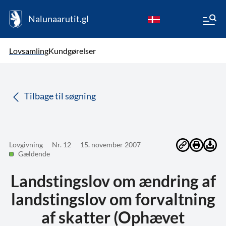
Nalunaarutit.gl
kl-GL
Vælg sprog
Lovsamling
Kundgørelser
da
( Valgt )
Tilbage til søgning
Lovgivning
Nr. 12
15. november 2007
Gældende
Landstingslov om ændring af
landstingslov om forvaltning
af skatter (Ophævet