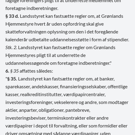
faglige foreningers pligt til at underrette medlemmet om
foretagne indberetninger.
§ 33 d.
Landsstyret kan fastsætte regler om, at Grønlands
Hjemmestyre hvert år uden opfordring skal give
skatteforvaltningen oplysning om den i det foregående
kalenderår udbetalte uddannelsesstøtte i form af stipendier.
Stk. 2.
Landsstyret kan fastsætte regler om Grønlands
Hjemmestyres pligt til at underrette de
uddannelsessøgende om foretagne indberetninger."
6.
§ 35
affattes således:
"
§ 35.
Landsstyret kan fastsætte regler om, at banker,
sparekasser, andelskasser, finansieringsselskaber, offentlige
kasser, realkreditinstitutter, værdipapircentraler,
investeringsforeninger, vekselerere og andre, som modtager
aktier, anparter, obligationer, pantebreve,
investeringsbeviser, terminskontrakter eller andre
værdipapirer i depot til forvaltning, eller som formidler eller
driver omsætning med sådanne værdipapirer, uden