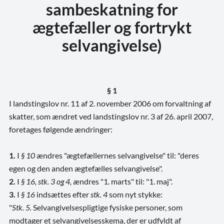
sambeskatning for
ægtefæller og fortrykt
selvangivelse)
§ 1
I landstingslov nr. 11 af 2. november 2006 om forvaltning af
skatter, som ændret ved landstingslov nr. 3 af 26. april 2007,
foretages følgende ændringer:
1.
I
§ 10
ændres "ægtefællernes selvangivelse" til: "deres
egen og den anden ægtefælles selvangivelse".
2.
I
§ 16, stk. 3 og 4,
ændres "1. marts" til: "1. maj".
3.
I
§ 16
indsættes efter
stk. 4
som nyt stykke:
"
Stk. 5.
Selvangivelsespligtige fysiske personer, som
modtager et selvangivelsesskema, der er udfyldt af