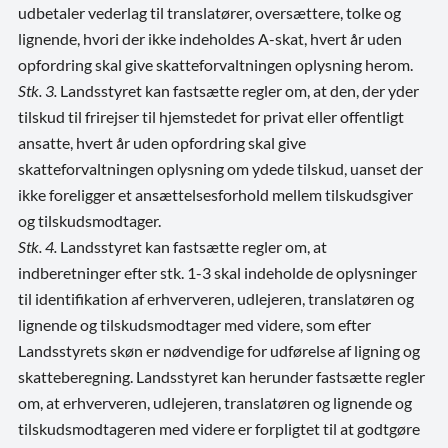
udbetaler vederlag til translatører, oversættere, tolke og
lignende, hvori der ikke indeholdes A-skat, hvert år uden
opfordring skal give skatteforvaltningen oplysning herom.
Stk. 3.
Landsstyret kan fastsætte regler om, at den, der yder
tilskud til frirejser til hjemstedet for privat eller offentligt
ansatte, hvert år uden opfordring skal give
skatteforvaltningen oplysning om ydede tilskud, uanset der
ikke foreligger et ansættelsesforhold mellem tilskudsgiver
og tilskudsmodtager.
Stk. 4.
Landsstyret kan fastsætte regler om, at
indberetninger efter stk. 1-3 skal indeholde de oplysninger
til identifikation af erhververen, udlejeren, translatøren og
lignende og tilskudsmodtager med videre, som efter
Landsstyrets skøn er nødvendige for udførelse af ligning og
skatteberegning. Landsstyret kan herunder fastsætte regler
om, at erhververen, udlejeren, translatøren og lignende og
tilskudsmodtageren med videre er forpligtet til at godtgøre