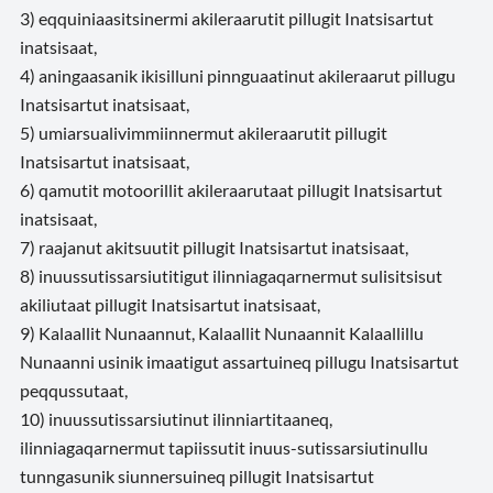
3) eqquiniaasitsinermi akileraarutit pillugit Inatsisartut
inatsisaat,
4) aningaasanik ikisilluni pinnguaatinut akileraarut pillugu
Inatsisartut inatsisaat,
5) umiarsualivimmiinnermut akileraarutit pillugit
Inatsisartut inatsisaat,
6) qamutit motoorillit akileraarutaat pillugit Inatsisartut
inatsisaat,
7) raajanut akitsuutit pillugit Inatsisartut inatsisaat,
8) inuussutissarsiutitigut ilinniagaqarnermut sulisitsisut
akiliutaat pillugit Inatsisartut inatsisaat,
9) Kalaallit Nunaannut, Kalaallit Nunaannit Kalaallillu
Nunaanni usinik imaatigut assartuineq pillugu Inatsisartut
peqqussutaat,
10) inuussutissarsiutinut ilinniartitaaneq,
ilinniagaqarnermut tapiissutit inuus-sutissarsiutinullu
tunngasunik siunnersuineq pillugit Inatsisartut