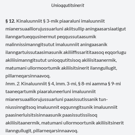
Unioqqutitsinerit
§ 12.
Kinaluunniit § 3-mik piaaraluni imaluunniit
mianersuaalliorujussuarluni akiitsullip aningaasarsiaatigut
ilanngartueqqusinermut peqqussutaasumik
malinnissimanngitsutut imaluunniit aningaasanik
ilanngartuissutaasimasunik akiliiffissarititaasoq eqqorlugu
akiliisimanngitsutut unioqqutitsisoq akiliisitaanermik,
matumani ullormoortumik akiliisitsinerit ilanngullugit,
pillarneqarsinnaavoq.
Imm. 2.
Kinaluunniit § 4, imm. 3-mi, § 8-mi aamma § 9-mi
taaneqartumik piaaraluneerluni imaluunniit
mianersuaalliorujussuarluni paasissutissanik tun-
niussinngitsoq imaluunnit eqqunngitsunik imaluunniit
paasinerluisitsisinnaasunik paasissutissiisoq
akiliisitaanermik, matumani ullormoortunik akiliisitsinerit
ilanngullugit, pillarneqarsinnaavoq.