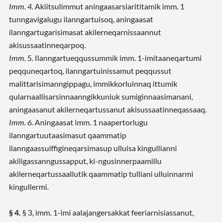
Imm. 4.
Akiitsulimmut aningaasarsiarititamik imm. 1
tunngavigalugu ilanngartuisoq, aningaasat
ilanngartugarisimasat akilerneqarnissaannut
akisussaatinneqarpoq.
Imm.
5. Ilanngartueqqussummik imm. 1-imitaaneqartumi
peqquneqartoq, ilanngartuinissamut peqqussut
malittarisimanngippagu, immikkorluinnaq ittumik
qularnaallisarsinnaanngikkuniuk sumiginnaasimanani,
aningaasanut akilerneqartussanut akisussaatinneqassaaq.
Imm. 6.
Aningaasat imm. 1 naapertorlugu
ilanngartuutaasimasut qaammatip
ilanngaassuiffigineqarsimasup ulluisa kingullianni
akiligassanngussapput, ki-ngusinnerpaamillu
akilerneqartussaallutik qaammatip tulliani ulluinnarmi
kingullermi.
§ 4.
§ 3, imm. 1-imi aalajangersakkat feeriarnisiassanut,