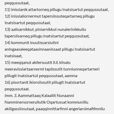
peqqussutaat,
11) inissianik attartorneq pillugu Inatsisartut peqqussutaat,
12) inissialiornermut tapersiissuteqartarneq pillugu
Inatsisartut peqqussutaat,
13) aalisarnikkut, piniarnikkut nunalerinikkullu
tapersiisarneq pillugu Inatsisartut peqqussutaat,
14) kommunit inuutissarsiutini
aningaasaleeqataasinnaanissaat pillugu Inatsisartut
inatsisaat,
15) meeqqanut akilersuutit il.il. kiisalu
meeravissiartaarnermi tapiissutit tunniunneqartarneri
pillugit Inatsisartut peqqussutaat, aamma
16) pisortanit ikiorsiissutit pillugit Inatsisartut
peqqussutaat.
Imm. 3.
Aammattaaq Kalaallit Nunaanni
Namminersornerullutik Oqartussat kommunillu
akiligassiissutaat, paaqqinnittarfinni angerlarsimafifmnilu