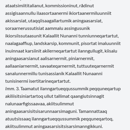
ataatsimiititalianut, kommissioninut, rådinut
assigisaannullu ilaasortaanermi ikiortaanermiluunniit
akissarsiat, utaqqiisaagallartumik aningaasarsiat,
soraarnerussutisiat aammalu assingusunik
ikiorsíissutaasunit Kalaallit Nunanni tunniunneqartartut,
naalagaaffiup, landskarsip, kommunit, pisortat imaluunniit
inuinnaat karsiinit akilerneqartartut ilanngullugit, kiisalu
aningaasarsianut aalisarnermit, piniarnermit,
aallaaniarnermit, savaateqarnermit, tuttuuteqarnermit
sanalunnermillu tunisassianik Kalaallit Nunaanni
tunisinermi isertitarineqartartut.
Imm.
3. Taamatut ilanngartueqqussummik peqquneqartup
akiliisitsiniartartoq ullut tallimat qaangiutsinnagit
nalunaarfigissaavaa, akiitsulimmut
aningaasarsisitsisarunnaarsimaguni. Tamannattaaq
atuutsissaaq ilanngartueqqussummik peqquneqartoq,
akiitsulimmut aningaasarsisitsisarsimanngikkuni.