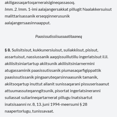
akiligassaqartoqarneraisigineqassasoq.
Imm. 2.
Imm. 1-imi aalajangersakkat pillugit Naalakkersuisut
malittarisassanik erseqqinnerusunik
aalajangersaasinnaapput.
Paasissutissiisussaatitaaneq
§ 8.
Sulisitsisut, kukkunersiuisut, suliakkiisut, pisisut,
assartuisut, nassiussanik aaqqissuillutillu ingerlatsisut il.il.
akiliisitsiniartartup akiitsunik akiliisitsiniarnermini
atugassaminik paasissutissanik piumasaqarfigippattik
paasissutissanik pingaaruteqarsinnaasunik tamanik,
akiitsoqartup inuttut allanit sunissaqarani pissuserisaanut
attuumassuteqanngitsunik, pisortat ingerlatsineranni
suliassat suliarineqartarnerat pillugu Inatsisartut
inatsisaanni nr. 8, 13. juni 1994-meersumi § 28
naapertorlugu, tunissavaat.