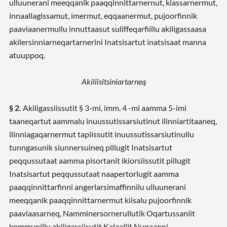
ulluunerani meeqqanik paaqqinnittarnernut, kiassarnermut,
innaallagissamut, imermut, eqqaanermut, pujoorfinnik
paaviaanermullu innuttaasut suliffeqarfiillu akiligassaasa
akilersinniarneqartarnerini Inatsisartut inatsisaat manna
atuuppoq.
Akiliisitsiniartarneq
§ 2.
Akiligassiissutit § 3-mi, imm. 4 -mi aamma 5-imi
taaneqartut aammalu inuussutissarsiutinut ilinniartitaaneq,
ilinniagaqarnermut tapiissutit inuussutissarsiutinullu
tunngasunik siunnersuineq pillugit Inatsisartut
peqqussutaat aamma pisortanit ikiorsiissutit pillugit
Inatsisartut peqqussutaat naapertorlugit aamma
paaqqinnittarfinni angerlarsimaffinnilu ulluunerani
meeqqanik paaqqinnittarnermut kiisalu pujoorfinnik
paaviaasarneq, Namminersornerullutik Oqartussaniit
kommunillu akiligassiisutit Kalaallit Nunaanni