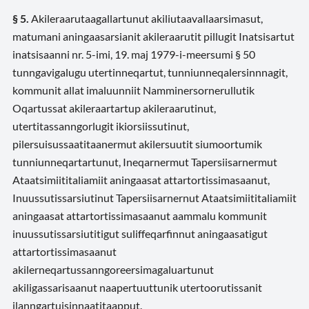
§ 5.
Akileraarutaagallartunut akiliutaavallaarsimasut,
matumani aningaasarsianit akileraarutit pillugit Inatsisartut
inatsisaanni nr. 5-imi, 19. maj 1979-i-meersumi § 50
tunngavigalugu utertinneqartut, tunniunneqalersinnnagit,
kommunit allat imaluunniit Namminersornerullutik
Oqartussat akileraartartup akileraarutinut,
utertitassanngorlugit ikiorsiissutinut,
pilersuisussaatitaanermut akilersuutit siumoortumik
tunniunneqartartunut, Ineqarnermut Tapersiisarnermut
Ataatsimiititaliamiit aningaasat attartortissimasaanut,
Inuussutissarsiutinut Tapersiisarnernut Ataatsimiititaliamiit
aningaasat attartortissimasaanut aammalu kommunit
inuussutissarsiutitigut suliffeqarfinnut aningaasatigut
attartortissimasaanut
akilerneqartussanngoreersimagaluartunut
akiligassarisaanut naapertuuttunik utertoorutissanit
ilanngartuisinnaatitaapput.