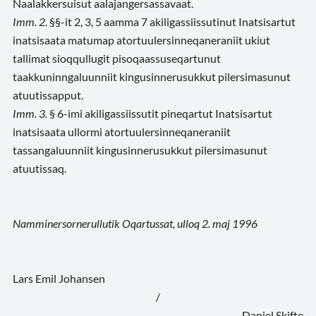
Naalakkersuisut aalajangersassavaat.
Imm. 2.
§§-it 2, 3, 5 aamma 7 akiligassiissutinut Inatsisartut
inatsisaata matumap atortuulersinneqaneraniit ukiut
tallimat sioqqullugit pisoqaassuseqartunut
taakkuninngaluunniit kingusinnerusukkut pilersimasunut
atuutissapput.
Imm. 3.
§ 6-imi akiligassiissutit pineqartut Inatsisartut
inatsisaata ullormi atortuulersinneqaneraniit
tassangaluunniit kingusinnerusukkut pilersimasunut
atuutissaq.
Namminersornerullutik Oqartussat, ulloq 2. maj 1996
Lars Emil Johansen
/
Daniel Skifte