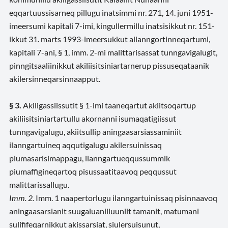
eqqartuussisarneq pillugu inatsimmi nr. 271, 14. juni 1951-
imeersumi kapitali 7-imi, kingullermillu inatsisikkut nr. 151-
ikkut 31. marts 1993-imeersukkut allanngortinneqartumi,
kapitali 7-ani, § 1, imm. 2-mi malittarisassat tunngavigalugit,
pinngitsaaliinikkut akiliisitsiniartarnerup pissuseqataanik
akilersinneqarsinnaapput.
§ 3.
Akiligassiissutit § 1-imi taaneqartut akiitsoqartup
akiliisitsiniartartullu akornanni isumaqatigiissut
tunngavigalugu, akiitsullip aningaasarsiassaminiit
ilanngartuineq aqqutigalugu akilersuinissaq
piumasarisimappagu, ilanngartueqqussummik
piumaffigineqartoq pisussaatitaavoq peqqussut
malittarissallugu.
Imm. 2.
Imm. 1 naapertorlugu ilanngartuinissaq pisinnaavoq
aningaasarsianit suugaluanilluuniit tamanit, matumani
sulififeqarnikkut akissarsiat, siulersuisunut,