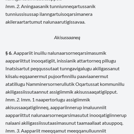
Imm. 2.
Aningaasanik tunniunneqartussanik
tunniussisussap ilanngartuisoqarsimanera
akileraartartumut nalunaarutigissavaa.
Akisussaaneq
§ 6.
Aappariit inuillu nalunaarsorneqarsimasumik
aappariittut inooqatigiit, inissianik attartorneq pillugu
Inatsisartut peqqussutaat tunngavigalugu akiligassanut
kiisalu eqqaanermut pujoorfinnillu paaviaanermut
atatillugu Namminersornerullutik Oqartussat kommunillu
akiligassiissutaannut assigiimmik akisussaaqatigiipput.
Imm. 2.
Imm. 1 naapertorlugu assigiimmik
akisussaaqatigiinneq, aappariinnerup imaluunniit
aappariittut nalunaarsorneqarsimasutut inooqatigiinnerup
nalaani akiligassiissutaasimasunut taamaallaat atuuppoq.
Imm. 3.
Aappariit meeqqamut meeqqanulluunniit