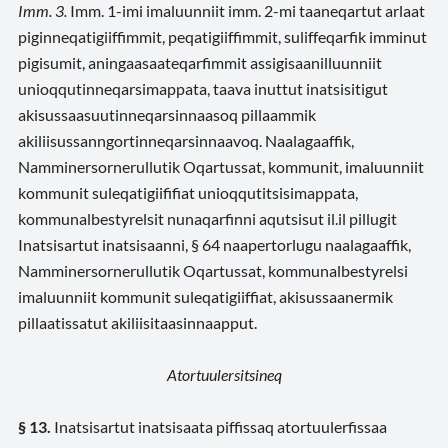
Imm. 3.
Imm. 1-imi imaluunniit imm. 2-mi taaneqartut arlaat
piginneqatigiiffimmit, peqatigiiffimmit, suliffeqarfik imminut
pigisumit, aningaasaateqarfimmit assigisaanilluunniit
unioqqutinneqarsimappata, taava inuttut inatsisitigut
akisussaasuutinneqarsinnaasoq pillaammik
akiliisussanngortinneqarsinnaavoq. Naalagaaffik,
Namminersornerullutik Oqartussat, kommunit, imaluunniit
kommunit suleqatigiififiat unioqqutitsisimappata,
kommunalbestyrelsit nunaqarfinni aqutsisut il.il pillugit
Inatsisartut inatsisaanni, § 64 naapertorlugu naalagaaffik,
Namminersornerullutik Oqartussat, kommunalbestyrelsi
imaluunniit kommunit suleqatigiiffiat, akisussaanermik
pillaatissatut akiliisitaasinnaapput.
Atortuulersitsineq
§ 13.
Inatsisartut inatsisaata piffissaq atortuulerfissaa