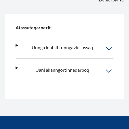
Atassuteqarnerit
Uunga inatsit tunngaviusussaq
Uani allanngortinneqarpoq