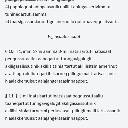
4) pappiaqqat aningaasanik nalillit aningaaserivimmut
tunineqartut, aamma
5) taarsigassarsianut tigusinernullu qularnaveqqusiissutit.
Piginnaatitsissutit
§ 10.
§ 1, imm. 2-mi aamma 3-mi Inatsisartut inatsisaat
peqqussutaallu taaneqartut tunngavigalugit
akiligassiissutinik akiliisitsiniartartut akiliisitsiniarnerinut
atatillugu akiliuteqartitsisarneq pillugu malittarisassanik
Naalakkersuisut aalajangersaasinnaapput.
§ 11.
§ 1-mi Inatsisartut inatsisaat peqqussutaallu
taaneqartut tunngavigalugit akiligassiissutinik
akiliisitsiniartarnermi periusaasut pillugit malittarisassanik
Naalakkersuisut aalajangersaasinnaapput.