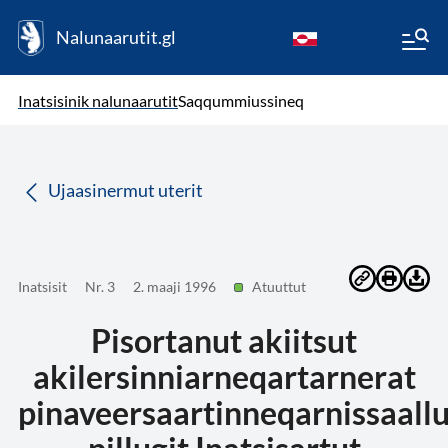
Nalunaarutit.gl
kl-GL
( Toqqagaq )
Oqaatsit toqqakkit
Inatsisinik nalunaarutit
Saqqummiussineq
da
Ujaasinermut uterit
Inatsisit
Nr. 3
2. maaji 1996
Atuuttut
Pisortanut akiitsut
akilersinniarneqartarnerat
pinaveersaartinneqarnissaall