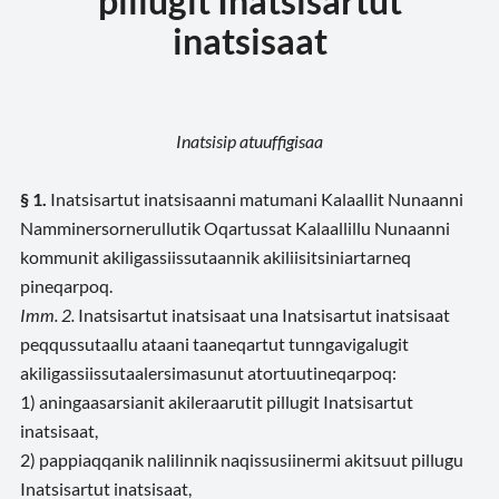
pillugit Inatsisartut
inatsisaat
Inatsisip atuuffigisaa
§ 1.
Inatsisartut inatsisaanni matumani Kalaallit Nunaanni
Namminersornerullutik Oqartussat Kalaallillu Nunaanni
kommunit akiligassiissutaannik akiliisitsiniartarneq
pineqarpoq.
Imm. 2.
Inatsisartut inatsisaat una Inatsisartut inatsisaat
peqqussutaallu ataani taaneqartut tunngavigalugit
akiligassiissutaalersimasunut atortuutineqarpoq:
1) aningaasarsianit akileraarutit pillugit Inatsisartut
inatsisaat,
2) pappiaqqanik nalilinnik naqissusiinermi akitsuut pillugu
Inatsisartut inatsisaat,