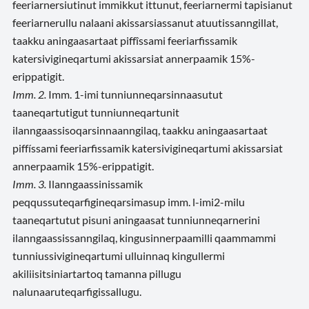
feeriarnersiutinut immikkut ittunut, feeriarnermi tapisianut
feeriarnerullu nalaani akissarsiassanut atuutissanngillat,
taakku aningaasartaat piffîssami feeriarfissamik
katersivigineqartumi akissarsiat annerpaamik 15%-
erippatigit.
Imm. 2.
Imm. 1-imi tunniunneqarsinnaasutut
taaneqartutigut tunniunneqartunit
ilanngaassisoqarsinnaanngilaq, taakku aningaasartaat
piffíssami feeriarfissamik katersivigineqartumi akissarsiat
annerpaamik 15%-erippatigit.
Imm. 3.
Ilanngaassinissamik
peqqussuteqarfigineqarsimasup imm. l-imi2-milu
taaneqartutut pisuni aningaasat tunniunneqarnerini
ilanngaassissanngilaq, kingusinnerpaamilli qaammammi
tunniussivigineqartumi ulluinnaq kingullermi
akiliisitsiniartartoq tamanna pillugu
nalunaaruteqarfigissallugu.