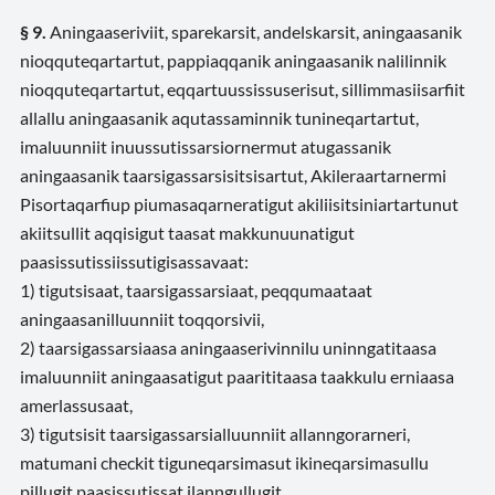
§ 9.
Aningaaseriviit, sparekarsit, andelskarsit, aningaasanik
nioqquteqartartut, pappiaqqanik aningaasanik nalilinnik
nioqquteqartartut, eqqartuussissuserisut, sillimmasiisarfiit
allallu aningaasanik aqutassaminnik tunineqartartut,
imaluunniit inuussutissarsiornermut atugassanik
aningaasanik taarsigassarsisitsisartut, Akileraartarnermi
Pisortaqarfiup piumasaqarneratigut akiliisitsiniartartunut
akiitsullit aqqisigut taasat makkunuunatigut
paasissutissiissutigisassavaat:
1) tigutsisaat, taarsigassarsiaat, peqqumaataat
aningaasanilluunniit toqqorsivii,
2) taarsigassarsiaasa aningaaserivinnilu uninngatitaasa
imaluunniit aningaasatigut paarititaasa taakkulu erniaasa
amerlassusaat,
3) tigutsisit taarsigassarsialluunniit allanngorarneri,
matumani checkit tiguneqarsimasut ikineqarsimasullu
pillugit paasissutissat ilanngullugit,