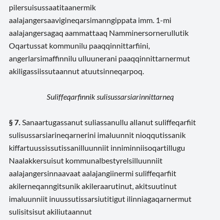
pilersuisussaatitaanermik
aalajangersaavigineqarsimanngippata imm. 1-mi
aalajangersagaq aammattaaq Namminersornerullutik
Oqartussat kommunilu paaqqinnittarfiini,
angerlarsimaffinnilu ulluunerani paaqqinnittarnermut
akiligassiissutaannut atuutsinneqarpoq.
Suliffeqarfinnik sulisussarsiarinnittarneq
§ 7.
Sanaartugassanut suliassanullu allanut suliffeqarfiit
sulisussarsiarineqarnerini imaluunnit nioqqutissanik
kiffartuussissutissanilluunniit inniminniisoqartillugu
Naalakkersuisut kommunalbestyrelsilluunniit
aalajangersinnaavaat aalajangiinermi suliffeqarfiit
akilerneqanngitsunik akileraarutinut, akitsuutinut
imaluunniit inuussutissarsiutitigut ilinniagaqarnermut
sulisitsisut akiliutaannut