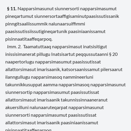
§ 11.
Napparsimasunut siunnersorti napparsimasumut
pineqartumut siunnersortaaffigisaminutpaasissutissanik
pinngitsaaliissummik nalunaarsuiffimmi
paasissutissiissutigineqartunik paasiniaanissamut
pisinnaatitaaffeqarpoq.
Imm. 2.
Taamatuttaaq napparsimasut inatsisitigut
inissisimanerat pillugu Inatsisartut peqqussutaanni § 20
naapertorlugu napparsimasumut paasissutissat
allattorsimasut imarisaanik, katsorsaanissamut pilersaarut
ilanngullugu napparsimasoq nammineerluni
takunnikkusuppat aamma napparsimasoq napparsimasunut
siunnersortip napparsimasumut paasissutissat
allattorsimasut imarisaanik takunnissinnaaneranut
akuersilluni nalunaaruteqarpat napparsimasunut
siunnersorti napparsimasumut paasissutissat
allattorsimasut imarisaanik paasiniaanissamut
pisinnaatitaaffeqarpoq