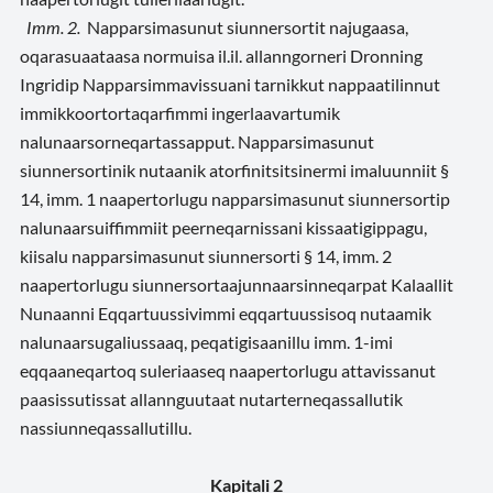
Imm. 2.
Napparsimasunut siunnersortit najugaasa,
oqarasuaataasa normuisa il.il. allanngorneri Dronning
Ingridip Napparsimmavissuani tarnikkut nappaatilinnut
immikkoortortaqarfimmi ingerlaavartumik
nalunaarsorneqartassapput. Napparsimasunut
siunnersortinik nutaanik atorfinitsitsinermi imaluunniit §
14, imm. 1 naapertorlugu napparsimasunut siunnersortip
nalunaarsuiffimmiit peerneqarnissani kissaatigippagu,
kiisalu napparsimasunut siunnersorti § 14, imm. 2
naapertorlugu siunnersortaajunnaarsinneqarpat Kalaallit
Nunaanni Eqqartuussivimmi eqqartuussisoq nutaamik
nalunaarsugaliussaaq, peqatigisaanillu imm. 1-imi
eqqaaneqartoq suleriaaseq naapertorlugu attavissanut
paasissutissat allannguutaat nutarterneqassallutik
nassiunneqassallutillu.
Kapitali 2