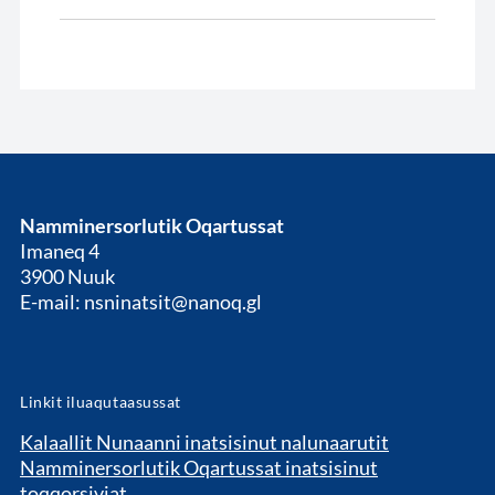
Namminersorlutik Oqartussat
Imaneq 4
3900 Nuuk
E-mail: nsninatsit@nanoq.gl
Linkit iluaqutaasussat
Kalaallit Nunaanni inatsisinut nalunaarutit
Namminersorlutik Oqartussat inatsisinut
toqqorsiviat