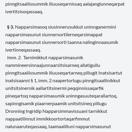
pinngitsaaliissummik iliuuseqarnissaq aalajangiunneqarpat
ivertitsisoqassaaq.
§ 3.
Napparsimasoq siusinnerusukkut uninnganermini
napparsimasunut siunnersortilerneqarsimappat
napparsimasunut siunnersorti taanna nalinginnaasumik
ivertinneqassaaq.
Imm. 2.
Tarnimikkut napparsimasunik
nammineersinnaajunnaarsitsisarneq allatigullu
pinngitsaaliissummik iliuuseqartarneq pillugit Inatsisartut
inatsisaanni § 1, imm. 2 naapertorlugu pinngitsaaliinikkut
unitsitsinernik aallartitsinermi peqqinnissaqarfik
pineqartoq napparsimasumik uninngasuuteqarallartoq,
sapinngisamik piaarnerpaamik unitsitsineq pillugu
Dronning Ingridip Napparsimmavissuani tarnikkut
nappaatilinnut immikkoortortaqarfimmut
nalunaaruteqassaaq, taamaalilluni napparsimasunut