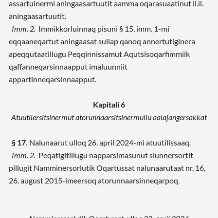
assartuinermi aningaasartuutit aamma oqarasuaatinut il.il.
aningaasartuutit.
Imm. 2.
Immikkorluinnaq pisuni § 15, imm. 1-mi
eqqaaneqartut aningaasat suliap qanoq annertutiginera
apeqqutaatillugu Peqqinnissamut Aqutsisoqarfimmiik
qaffanneqarsinnaapput imaluunniit
appartinneqarsinnaapput.
Kapitali 6
Atuutilersitsinermut atorunnaarsitsinermullu aalajangersakkat
§ 17.
Nalunaarut ulloq 26. april 2024-mi atuutilissaaq.
Imm. 2.
Peqatigitillugu napparsimasunut siunnersortit
pillugit Namminersorlutik Oqartussat nalunaarutaat nr. 16,
26. august 2015-imeersoq atorunnaarsinneqarpoq.