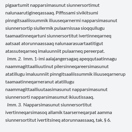
pigaartumit napparsimasunut siunnersortimut
nalunaarutigineqassaaq. Piffissami sivikitsumi
pinngitsaaliissummik iliuuseqarnermi napparsimasunut
siunnersortip siullermik pulaarnissaa sioqqullugu
taamaatinneqartuni siunnersortitut ivertinneqarneq
aatsaat atorunnaassaaq nalunaarasuartaatitigut
atassuteqarneq imaluunniit pulaarneq pereerpat.
Imm. 2.
Imm. 1-imi aalajangersagaq apeqqutaatinnagu
naammagittaalliuutinut pilersinneqareersimasunut
atatillugu imaluunniit pinngitsaaliissummik iliuuseqarnerup
taamaatinneqarneranut atatillugu
naammagittaalliuutaasimasunut napparsimasunut
siunnersorti napparsimasumut ikiuutissaaq.
Imm. 3.
Napparsimasunut siunnersortitut
ivertinneqarsimasoq allamik taarserneqarpat aamma
siunnersortitut ivertitsineq atorunnaassaaq, tak. § 6.