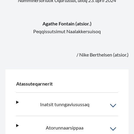
Namminersorlutik Oqartussat, ulloq 23. april 2024
Agathe Fontain (atsior.)
Peqqissutsimut Naalakkersuisoq
/ Nike Berthelsen (atsior.)
Atassuteqarnerit
Inatsit tunngaviusussaq
Atorunnaarsippaa