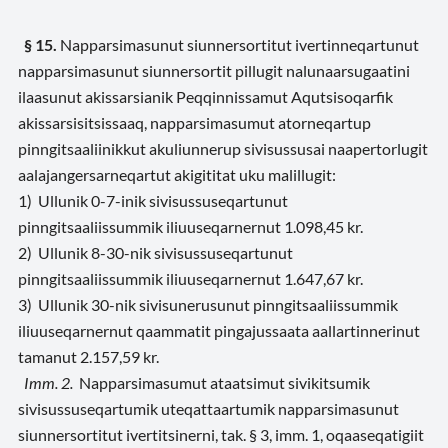
§ 15.
Napparsimasunut siunnersortitut ivertinneqartunut
napparsimasunut siunnersortit pillugit nalunaarsugaatini
ilaasunut akissarsianik Peqqinnissamut Aqutsisoqarfik
akissarsisitsissaaq, napparsimasumut atorneqartup
pinngitsaaliinikkut akuliunnerup sivisussusai naapertorlugit
aalajangersarneqartut akigititat uku malillugit:
1) Ullunik 0-7-inik sivisussuseqartunut
pinngitsaaliissummik iliuuseqarnernut 1.098,45 kr.
2) Ullunik 8-30-nik sivisussuseqartunut
pinngitsaaliissummik iliuuseqarnernut 1.647,67 kr.
3) Ullunik 30-nik sivisunerusunut pinngitsaaliissummik
iliuuseqarnernut qaammatit pingajussaata aallartinnerinut
tamanut 2.157,59 kr.
Imm. 2.
Napparsimasumut ataatsimut sivikitsumik
sivisussuseqartumik uteqattaartumik napparsimasunut
siunnersortitut ivertitsinerni, tak. § 3, imm. 1, oqaaseqatigiit