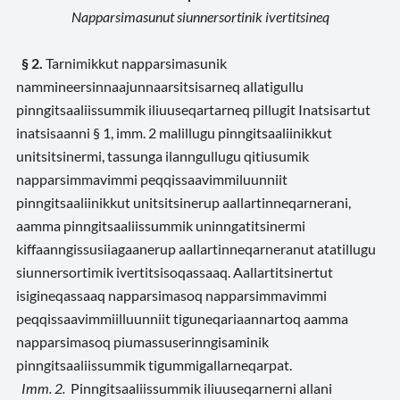
Napparsimasunut siunnersortinik ivertitsineq
§ 2.
Tarnimikkut napparsimasunik
nammineersinnaajunnaarsitsisarneq allatigullu
pinngitsaaliissummik iliuuseqartarneq pillugit Inatsisartut
inatsisaanni § 1, imm. 2 malillugu pinngitsaaliinikkut
unitsitsinermi, tassunga ilanngullugu qitiusumik
napparsimmavimmi peqqissaavimmiluunniit
pinngitsaaliinikkut unitsitsinerup aallartinneqarnerani,
aamma pinngitsaaliissummik uninngatitsinermi
kiffaanngissusiiagaanerup aallartinneqarneranut atatillugu
siunnersortimik ivertitsisoqassaaq. Aallartitsinertut
isigineqassaaq napparsimasoq napparsimmavimmi
peqqissaavimmiilluunniit tiguneqariaannartoq aamma
napparsimasoq piumassuserinngisaminik
pinngitsaaliissummik tigummigallarneqarpat.
Imm. 2.
Pinngitsaaliissummik iliuuseqarnerni allani