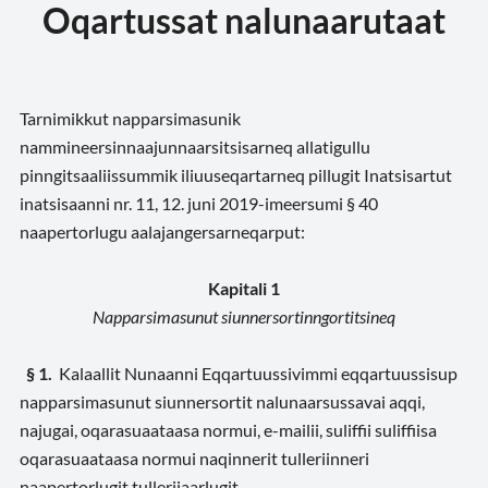
Oqartussat nalunaarutaat
Tarnimikkut napparsimasunik
nammineersinnaajunnaarsitsisarneq allatigullu
pinngitsaaliissummik iliuuseqartarneq pillugit Inatsisartut
inatsisaanni nr. 11, 12. juni 2019-imeersumi § 40
naapertorlugu aalajangersarneqarput:
Kapitali 1
Napparsimasunut siunnersortinngortitsineq
§ 1.
Kalaallit Nunaanni Eqqartuussivimmi eqqartuussisup
napparsimasunut siunnersortit nalunaarsussavai aqqi,
najugai, oqarasuaataasa normui, e-mailii, suliffii suliffiisa
oqarasuaataasa normui naqinnerit tulleriinneri
naapertorlugit tulleriiaarlugit.