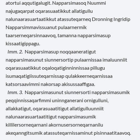
atortui aqqutigalugit. Napparsimasoq Nuummi
najugaqarpat oqarasuaatikkut allatigullu
nalunaarasuartaatikkut atassuteqarneq Dronning Ingridip
Napparsimmavissuanut pulaarnermik
taarserneqarsinnaavoq, tamanna napparsimasup
kissaatigippagu.
Imm. 2.
Napparsimasup noqqaaneratigut
napparsimasunut siunnersortip pulaarnissaa imaluunniit
oqarasuaatikkut oqaloqatiginninnissaa pillugu
isumaqatigiissuteqarnissap qulakkeerneqarnissaa
katsorsaavimmi nakorsap akisussaaffigaa.
Imm. 3.
Napparsimasunut siunnersorti napparsimasumik
peqqinnissaqarfimmi uninnganerani ornigulluni,
allakkatigut, oqarasuaatitigut allatigulluunniit
nalunaarasuartaatitigut napparsimasumik
killilersorneqarnani akornusersorneqarnanilu
akeqanngitsumik atassuteqarnissaminut pisinnaatitaavoq.