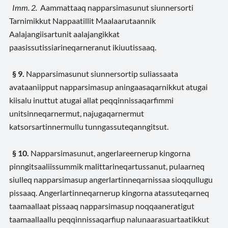
Imm. 2.
Aammattaaq napparsimasunut siunnersorti
Tarnimikkut Nappaatillit Maalaarutaannik
Aalajangiisartunit aalajangikkat
paasissutissiarineqarneranut ikiuutissaaq.
§ 9.
Napparsimasunut siunnersortip suliassaata
avataaniipput napparsimasup aningaasaqarnikkut atugai
kiisalu inuttut atugai allat peqqinnissaqarfimmi
unitsinneqarnermut, najugaqarnermut
katsorsartinnermullu tunngassuteqanngitsut.
§ 10.
Napparsimasunut, angerlareernerup kingorna
pinngitsaaliissummik malittarineqartussanut, pulaarneq
siulleq napparsimasup angerlartinneqarnissaa sioqqullugu
pissaaq. Angerlartinneqarnerup kingorna atassuteqarneq
taamaallaat pissaaq napparsimasup noqqaaneratigut
taamaallaallu peqqinnissaqarfiup nalunaarasuartaatikkut