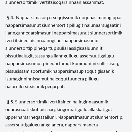
siunnersortimik ivertitsisoqarsinnaaniassammat.
§ 4.
Napparsimasoq erseqqissumik noqqaasimanngippat
napparsimasunut siunnersortit pillugit nalunaarsugaatini
ilanngunneqarsimasuni napparsimasunut siunnersortimik
ivertitsineq pisinnaanngilaq, napparsimasunut
siunnersortip pineqartup suliai assigisaaluunniit
pissutigalugit, tassunga ilanngullugu assersuutigalugu
napparsimasumut pineqartumut kommunimi sullissisoq,
pissusissamisoortumik napparsimasup soqutigisaanik
isumaginninnissamut naleqquttuunera pillugu
nalornilersitsisunik peqarpat.
§ 5.
Siunnersortimik ivertitsineq nalinginnaasumik
oqarasuaatikkut pissaaq, kingornatigullu allakkatigut
uppernarsarneqassalluni. Napparsimasunut siunnersortip,
assersuutigalugu angalanera, napparsimanera