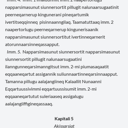
napparsimasunut siunnersortit pillugit nalunaarsugaatinit
peerneqarnerup kingunerani pineqartumik
ivertitseqqinneq pisinnaanngilaq. Taamatuttaaq imm. 2
naapertorlugu peerneqarnerup kingunerisaanik
napparsimasunut siunnersortitut ivertinneqarnerit
atorunnaarsinneqassapput.
Imm. 5.
Napparsimasunut siunnersortit napparsimasunut
siunnersortit pillugit nalunaarsugaatini
ilanngunneqarsimanngitsut imm. 2-mi piumasaqaatit
eqqaaneqartut assigannik suliunnaartinneqarsinnaapput.
Tamanna pillugu aalajangiineq Kalaallit Nunaanni
Eqqartuussivimmi eqqartuussisumit imm. 2-mi
eqqaaneqartutut suleriaaseq assigalugu
aalajangiiffigineqassaaq.
Kapitali 5
Akissarsiat