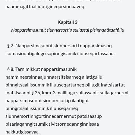
naammagittaalliuutigineqarsinnaavoq.
Kapitali 3
Napparsimasunut siunnersortip suliassai pisinnaatitaaffiilu
§ 7.
Napparsimasunut siunnersorti napparsimasoq
isumasioqatigalugu sapinngisamik iliuuseqartassaaq.
§ 8.
Tarnimikkut napparsimasunik
nammineersinnaajunnaarsitsisarneq allatigullu
pinngitsaaliissummik iliuuseqartarneq pillugit Inatsisartut
inatsisaanni § 35, imm. 3 malillugu suliassanik suliaqarnermi
napparsimasunut siunnersortip ilaatigut
pinngitsaaliissummik iliuuseqarneq
siunnersortinngortinneqarnermut patsisaasup
pisariaqanngitsumik sivitsorneqannginnissaa
nakkutigissavaa.