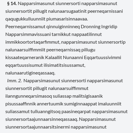
§ 14.
Napparsimasunut siunnersorti napparsimasunut
siunnersortit pillugit nalunaarsugaatinit peerneqarnissani
qaqugukkulluunniit piumasarisinnaavaa.
Peerneqarnissamut qinnuiginninneq Dronning Ingridip
Napparsimmavissuani tarnikkut nappaatilinnut
immikkoortortaqarfimmut, napparsimasunut siunnersortip
nalunaarsuiffimmiit peerneqarnissaq pillugu
kissaateqarneranik Kalaallit Nunaanni Eqqartuussivimmi
eqqartuussisumut ilisimatitsisussamut,
nalunaarutigineqassaaq.
Imm. 2.
Napparsimasunut siunnersorti napparsimasunut
siunnersortit pillugit nalunaarsuiffimmut
ilanngunneqarsimasoq suliassap malitsigisaanik
pisussaaffinnik annertuumik sumiginnaappat imaluunniit
suliassamut tulluanngitsoq paasineqarpat napparsimasunut
siunnersortaajunnaarsinneqassaaq. Napparsimasunut
siunnersortaajunnaarsitsinermi napparsimasunut