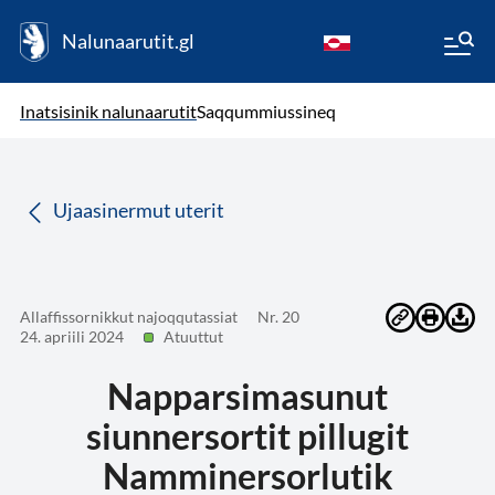
Nalunaarutit.gl
kl-GL
( Toqqagaq )
Oqaatsit toqqakkit
Inatsisinik nalunaarutit
Saqqummiussineq
da
Ujaasinermut uterit
Allaffissornikkut najoqqutassiat
Nr. 20
24. apriili 2024
Atuuttut
Napparsimasunut
siunnersortit pillugit
Namminersorlutik