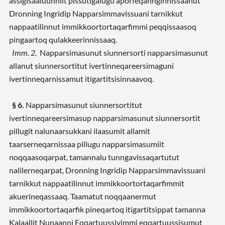
assigisaaluunniit pissutigalugu aporfeqannginnissaanut
Dronning Ingridip Napparsimmavissuani tarnikkut
nappaatilinnut immikkoortortaqarfimmi peqqissaasoq
pingaartoq qulakkeerinnissaaq.
Imm. 2.
Napparsimasunut siunnersorti napparsimasunut
allanut siunnersortitut ivertinneqareersimaguni
ivertinneqarnissamut itigartitsisinnaavoq.
§ 6.
Napparsimasunut siunnersortitut
ivertinneqareersimasup napparsimasunut siunnersortit
pillugit nalunaarsukkani ilaasumit allamit
taarserneqarnissaa pillugu napparsimasumiit
noqqaasoqarpat, tamannalu tunngavissaqartutut
nalilerneqarpat, Dronning Ingridip Napparsimmavissuani
tarnikkut nappaatilinnut immikkoortortaqarfimmit
akuerineqassaaq. Taamatut noqqaanermut
immikkoortortaqarfik pineqartoq itigartitsippat tamanna
Kalaallit Nunaanni Eqqartuussivimmi eqqartuussisumut