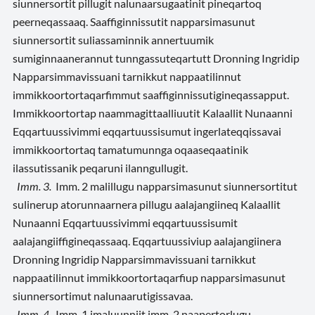
siunnersortit pillugit nalunaarsugaatinit pineqartoq
peerneqassaaq. Saaffiginnissutit napparsimasunut
siunnersortit suliassaminnik annertuumik
sumiginnaanerannut tunngassuteqartutt Dronning Ingridip
Napparsimmavissuani tarnikkut nappaatilinnut
immikkoortortaqarfimmut saaffiginnissutigineqassapput.
Immikkoortortap naammagittaalliuutit Kalaallit Nunaanni
Eqqartuussivimmi eqqartuussisumut ingerlateqqissavai
immikkoortortaq tamatumunnga oqaaseqaatinik
ilassutissanik peqaruni ilanngullugit.
Imm. 3.
Imm. 2 malillugu napparsimasunut siunnersortitut
sulinerup atorunnaarnera pillugu aalajangiineq Kalaallit
Nunaanni Eqqartuussivimmi eqqartuussisumit
aalajangiiffigineqassaaq. Eqqartuussiviup aalajangiinera
Dronning Ingridip Napparsimmavissuani tarnikkut
nappaatilinnut immikkoortortaqarfiup napparsimasunut
siunnersortimut nalunaarutigissavaa.
Imm. 4.
Imm. 1 imaluunniit imm. 2 naapertorlugu