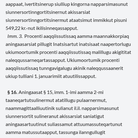
aappaat, ivertitsinerup siulliup kingorna napparsimasunut
siunnersortinngortitsinernut akissarsiat
siunnersortinngortitsinermut ataatsimut immikkut pisuni
549,22 kr.-nut ikilisinneqassapput.
Imm. 3.
Procenti aaqqiissutissaq aamma maannakkorpiaq
aningaasarsiat pillugit Inatsisartut inatsisaat naapertorlugu
ukiumoortumik procenti aaqqiissutissaq malillugu akigititat
naleqqussarneqartassapput. Ukiumoortumik procenti
aaqqiissutissaq tunngavigalugu akinik naleqqussaanerit
ukiup tulliani 1. januarimiit atuutilissapput.
§ 16.
Aningaasat § 15, imm. 1-imi aamma 2-mi
taaneqartutsulinermut atatillugu pulaarnermut,
naammagittaalliuutinik sulianut il.il. napparsimasunut
siunnersortit sulineranut akissarsiat saniatigut
aningaasartuutinut suliassamut attuumassuteqartunut
aamma matussutaapput, tassunga ilanngullugit