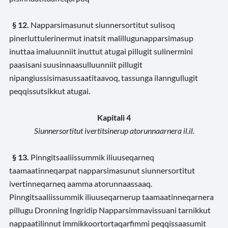
§ 12.
Napparsimasunut siunnersortitut sulisoq
pinerluttulerinermut inatsit malillugunapparsimasup
inuttaa imaluunniit inuttut atugai pillugit sulinermini
paasisani suusinnaasulluunniit pillugit
nipangiussisimasussaatitaavoq, tassunga ilanngullugit
peqqissutsikkut atugai.
Kapitali 4
Siunnersortitut ivertitsinerup atorunnaarnera il.il.
§ 13.
Pinngitsaaliissummik iliuuseqarneq
taamaatinneqarpat napparsimasunut siunnersortitut
ivertinneqarneq aamma atorunnaassaaq.
Pinngitsaaliissummik iliuuseqarnerup taamaatinneqarnera
pillugu Dronning Ingridip Napparsimmavissuani tarnikkut
nappaatilinnut immikkoortortaqarfimmi peqqissaasumit