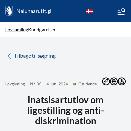
Nalunaarutit.gl
kl-GL
Vælg sprog
Lovsamling
Kundgørelser
da
( Valgt )
Tilbage til søgning
Lovgivning
Nr. 36
4. juni 2024
Gældende
Inatsisartutlov om
ligestilling og anti-
diskrimination