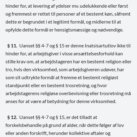
hinder for, at levering af ydelser mv. udelukkende eller først
og fremmest er rettet til personer af et bestemt køn, såfremt
dette er begrundet i et legitimt formål, og midlerne til at
opfylde dette formål er hensigtsmæssige og nødvendige.
§ 11
.
Uanset §§ 4-7 og § 15 er denne Inatsisartutlov ikke til
hinder for, at arbejdsgiver i visse ansættelsesforhold kan
stille krav om, at arbejdstageren har en bestemt religion eller
tro, hvis den virksomhed, som arbejdsgiveren udøver, har
som sit udtrykte formål at fremme et bestemt religiøst
standpunkt eller en bestemt trosretning, og hvor
arbejdstagerens religiøse overbevisning eller trosretning må
anses for at være af betydning for denne virksomhed.
§ 12.
Uanset §§ 4-7 og § 15, er det tilladt at
forskelsbehandle på grund af alder, når dette følger af lov
eller anden forskrift, herunder kollektive aftaler og