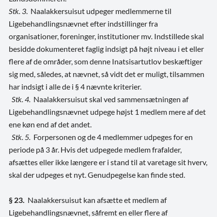
Stk. 3
. Naalakkersuisut udpeger medlemmerne til
Ligebehandlingsnævnet efter indstillinger fra
organisationer, foreninger, institutioner mv
.
Indstillede skal
besidde dokumenteret faglig indsigt på højt niveau i et eller
flere af de områder, som denne Inatsisartutlov beskæftiger
sig med, således, at nævnet, så vidt det er muligt, tilsammen
har indsigt i alle de i § 4 nævnte kriterier.
Stk. 4.
Naalakkersuisut skal ved sammensætningen af
Ligebehandlingsnævnet udpege højst 1 medlem mere af det
ene køn end af det andet.
Stk. 5.
Forpersonen og de 4 medlemmer udpeges for en
periode på 3 år. Hvis det udpegede medlem frafalder,
afsættes eller ikke længere er i stand til at varetage sit hverv,
skal der udpeges et nyt.
Genudpegelse kan finde sted.
§ 23.
Naalakkersuisut kan afsætte et medlem af
Ligebehandlingsnævnet, såfremt en eller flere af