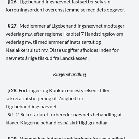
§ 26.
Ligebehandlingsnævnet fastsætter selv sin
forretningsorden i overensstemmelse med dets opgaver.
§ 27.
Medlemmer af Ligebehandlingsnævnet modtager
vederlag m.v. efter reglerne i kapitel 7 i landstingslov om
vederlag mv. til medlemmer af Inatsisartut og
Naalakkersuisut mv. Disse udgifter afholdes inden for
nævnets årlige tilskud fra Landskassen.
Klagebehandling
§ 28.
Forbruger- og Konkurrencestyrelsen stiller
sekretariatsbetjening til rådighed for
Ligebehandlingsnævnet.
Stk. 2.
Sekretariatet forbereder nævnets behandling af
klager. Klagerne behandles på skriftligt grundlag.
§ 29.
Nævnet kan indhente erklæringer fra sagkyndige i