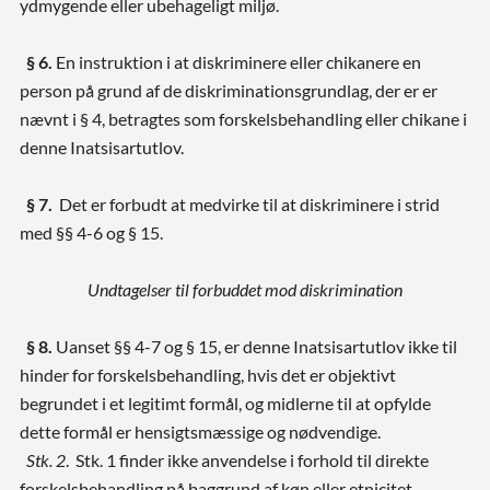
ydmygende eller ubehageligt miljø.
§ 6.
En instruktion i at diskriminere eller chikanere en
person på grund af de diskriminationsgrundlag, der er er
nævnt i § 4, betragtes som forskelsbehandling eller chikane i
denne Inatsisartutlov.
§ 7.
Det er forbudt at medvirke til at diskriminere i strid
med §§ 4-6 og § 15.
Undtagelser til forbuddet mod diskrimination
§ 8
.
Uanset §§ 4-7 og § 15, er denne Inatsisartutlov ikke til
hinder for forskelsbehandling, hvis det er objektivt
begrundet i et legitimt formål, og midlerne til at opfylde
dette formål er hensigtsmæssige og nødvendige.
Stk. 2
. Stk. 1 finder ikke anvendelse i forhold til direkte
forskelsbehandling på baggrund af køn eller etnicitet.