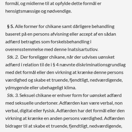
formål, og midlerne til at opfylde dette formål er
hensigtsmæssige og nødvendige.
§ 5.
Alle former for chikane samt dårligere behandling
baseret på en persons afvisning eller accept af en sådan
adfærd betragtes som forskelsbehandling i
overensstemmelse med denne Inatsisartutlov.
Stk. 2.
Der foreligger chikane, når der udvises uønsket
adfærd i relation til de i § 4 nævnte diskriminationsgrundlag
med det formål eller den virkning at krænke denne persons
værdighed og skabe et truende, fjendtligt, nedværdigende,
ydmygende eller ubehageligt klima.
Stk. 3.
Seksuel chikane er enhver form for uønsket adfærd
med seksuelle undertoner. Adfærden kan være verbal, non
verbal, digital eller fysisk. Adfærden har det formål eller den
virkning at krænke en anden persons værdighed. Adfærden
bidrager til at skabe et truende, fjendtligt, nedværdigende,