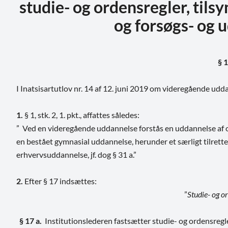
studie- og ordensregler, tils
og forsøgs- og 
§ 1
I Inatsisartutlov nr. 14 af 12. juni 2019 om videregående ud
1.
§ 1, stk. 2, 1. pkt., affattes således:
” Ved en videregående uddannelse forstås en uddannelse af o
en bestået gymnasial uddannelse, herunder et særligt tilrett
erhvervsuddannelse, jf. dog § 31 a.”
2.
Efter § 17 indsættes:
”
Studie- og o
§ 17 a.
Institutionslederen fastsætter studie- og ordensregler