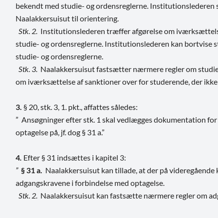
bekendt med studie- og ordensreglerne. Institutionslederen s
Naalakkersuisut til orientering.
Stk. 2.
Institutionslederen træffer afgørelse om iværksættels
studie- og ordensreglerne. Institutionslederen kan bortvise 
studie- og ordensreglerne.
Stk. 3.
Naalakkersuisut fastsætter nærmere regler om studie
om iværksættelse af sanktioner over for studerende, der ikke 
3.
§ 20, stk. 3, 1. pkt., affattes således:
” Ansøgninger efter stk. 1 skal vedlægges dokumentation fo
optagelse på, jf. dog § 31 a.”
4
.
Efter § 31 indsættes i kapitel 3:
”
§ 31 a.
Naalakkersuisut kan tillade, at der på videregående 
adgangskravene i forbindelse med optagelse.
Stk. 2.
Naalakkersuisut kan fastsætte nærmere regler om adg