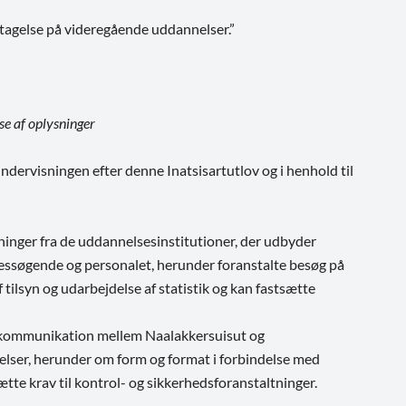
agelse på videregående uddannelser.”
se af oplysninger
dervisningen efter denne Inatsisartutlov og i henhold til
inger fra de uddannelsesinstitutioner, der udbyder
ssøgende og personalet, herunder foranstalte besøg på
ilsyn og udarbejdelse af statistik og kan fastsætte
k kommunikation mellem Naalakkersuisut og
lser, herunder om form og format i forbindelse med
tte krav til kontrol- og sikkerhedsforanstaltninger.