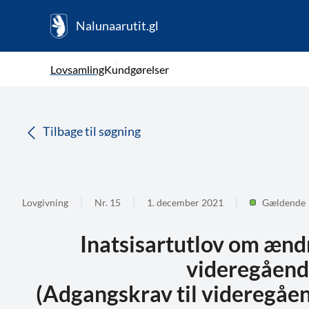
Nalunaarutit.gl
kl-GL
Vælg sprog
Lovsamling
Kundgørelser
da
( Valgt )
Tilbage til søgning
Lovgivning
Nr. 15
1. december 2021
Gældende
Inatsisartutlov om ændr
videregåend
(Adgangskrav til videregåe