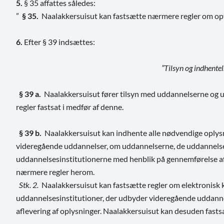
5.
§ 35 affattes således:
”
§ 35.
Naalakkersuisut kan fastsætte nærmere regler om opt
6.
Efter § 39 indsættes:
”Tilsyn og indhentel
§ 39 a.
Naalakkersuisut fører tilsyn med uddannelserne og un
regler fastsat i medfør af denne.
§ 39 b.
Naalakkersuisut kan indhente alle nødvendige oplysn
videregående uddannelser, om uddannelserne, de uddannelse
uddannelsesinstitutionerne med henblik på gennemførelse af t
nærmere regler herom.
Stk. 2.
Naalakkersuisut kan fastsætte regler om elektronis
uddannelsesinstitutioner, der udbyder videregående uddanne
aflevering af oplysninger. Naalakkersuisut kan desuden fastsæ