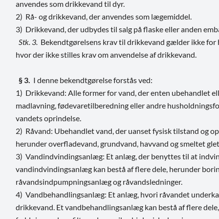
anvendes som drikkevand til dyr.
2) Rå- og drikkevand, der anvendes som lægemiddel.
3) Drikkevand, der udbydes til salg på flaske eller anden emb
Stk. 3.
Bekendtgørelsens krav til drikkevand gælder ikke for h
hvor der ikke stilles krav om anvendelse af drikkevand.
§ 3.
I denne bekendtgørelse forstås ved:
1) Drikkevand: Alle former for vand, der enten ubehandlet ell
madlavning, fødevaretilberedning eller andre husholdningsfor
vandets oprindelse.
2) Råvand: Ubehandlet vand, der uanset fysisk tilstand og opr
herunder overfladevand, grundvand, havvand og smeltet glet
3) Vandindvindingsanlæg: Et anlæg, der benyttes til at indvi
vandindvindingsanlæg kan bestå af flere dele, herunder bori
råvandsindpumpningsanlæg og råvandsledninger.
4) Vandbehandlingsanlæg: Et anlæg, hvori råvandet underkas
drikkevand. Et vandbehandlingsanlæg kan bestå af flere dele