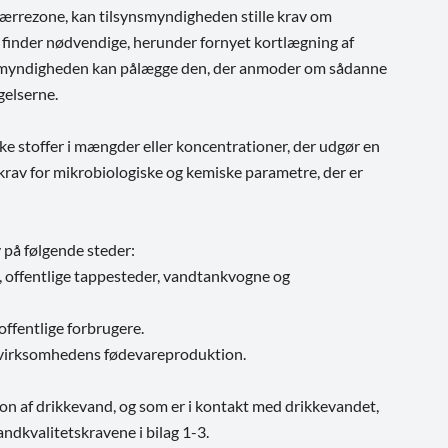
pærrezone, kan tilsynsmyndigheden stille krav om
finder nødvendige, herunder fornyet kortlægning af
smyndigheden kan pålægge den, der anmoder om sådanne
gelserne.
e stoffer i mængder eller koncentrationer, der udgør en
rav for mikrobiologiske og kemiske parametre, der er
 på følgende steder:
 offentlige tappesteder, vandtankvogne og
offentlige forbrugere.
i virksomhedens fødevareproduktion.
ion af drikkevand, og som er i kontakt med drikkevandet,
vandkvalitetskravene i bilag 1-3.