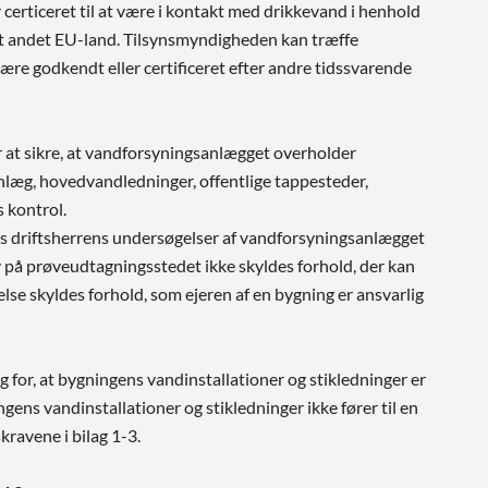
 certiceret til at være i kontakt med drikkevand i henhold
i et andet EU-land. Tilsynsmyndigheden kan træffe
være godkendt eller certificeret efter andre tidssvarende
r at sikre, at vandforsyningsanlægget overholder
nlæg, hovedvandledninger, offentlige tappesteder,
 kontrol.
hvis driftsherrens undersøgelser af vandforsyningsanlægget
 på prøveudtagningsstedet ikke skyldes forhold, der kan
lse skyldes forhold, som ejeren af en bygning er ansvarlig
g for, at bygningens vandinstallationer og stikledninger er
ngens vandinstallationer og stikledninger ikke fører til en
kravene i bilag 1-3.