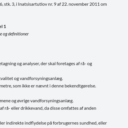
§ 66, stk. 3, i Inatsisartutlov nr. 9 af 22. november 2011 om
el 1
og definitioner
gning og analyser, der skal foretages af rå- og
kvalitet og vandforsyningsanlæg.
arametre, som ikke er nævnt i denne bekendtgørelse.
lmene og øvrige vandforsyningsanlæg.
 rå- eller drikkevand, da disse omfattes af anden
ler indirekte indflydelse på forbrugernes sundhed, eller