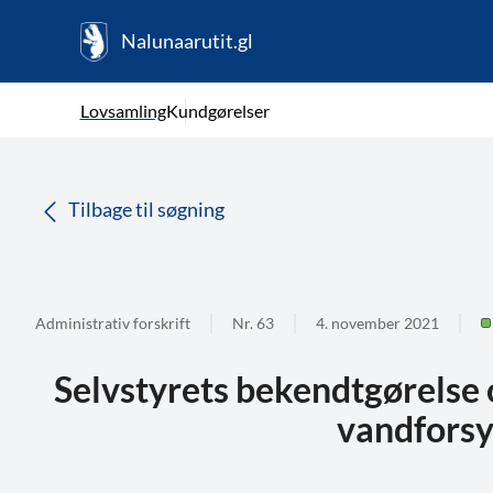
Nalunaarutit.gl
kl-GL
Vælg sprog
Lovsamling
Kundgørelser
da
( Valgt )
Tilbage til søgning
Administrativ forskrift
Nr. 63
4. november 2021
Selvstyrets bekendtgørelse 
vandfors