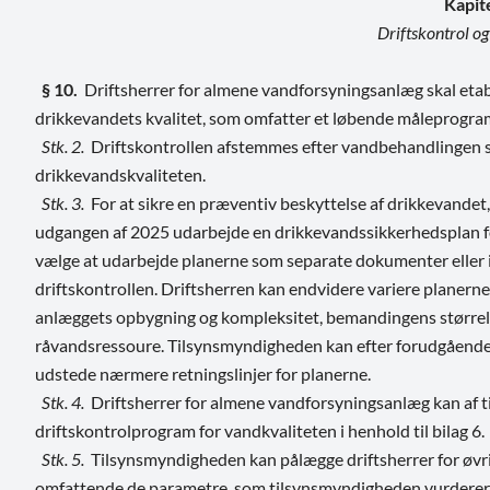
Kapit
Driftskontrol og
§ 10.
Driftsherrer for almene vandforsyningsanlæg skal etabl
drikkevandets kvalitet, som omfatter et løbende måleprogram
Stk. 2.
Driftskontrollen afstemmes efter vandbehandlingen sa
drikkevandskvaliteten.
Stk. 3.
For at sikre en præventiv beskyttelse af drikkevandet
udgangen af 2025 udarbejde en drikkevandssikkerhedsplan fo
vælge at udarbejde planerne som separate dokumenter eller 
driftskontrollen. Driftsherren kan endvidere variere planern
anlæggets opbygning og kompleksitet, bemandingens størrels
råvandsressoure. Tilsynsmyndigheden kan efter forudgående
udstede nærmere retningslinjer for planerne.
Stk. 4.
Driftsherrer for almene vandforsyningsanlæg kan af 
driftskontrolprogram for vandkvaliteten i henhold til bilag 6.
Stk. 5.
Tilsynsmyndigheden kan pålægge driftsherrer for øvri
omfattende de parametre, som tilsynsmyndigheden vurderer k