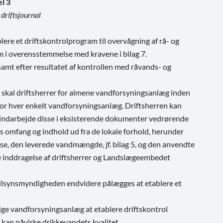
el 3
 driftsjournal
ere et driftskontrolprogram til overvågning af rå- og
 i overensstemmelse med kravene i bilag 7.
mt efter resultatet af kontrollen med råvands- og
, skal driftsherrer for almene vandforsyningsanlæg inden
r hver enkelt vandforsyningsanlæg. Driftsherren kan
indarbejde disse i eksisterende dokumenter vedrørende
es omfang og indhold ud fra de lokale forhold, herunder
e, den leverede vandmængde, jf. bilag 5, og den anvendte
 inddragelse af driftsherrer og Landslægeembedet
tilsynsmyndigheden endvidere pålægges at etablere et
ge vandforsyningsanlæg at etablere driftskontrol
an påvirke drikkevandets kvalitet.