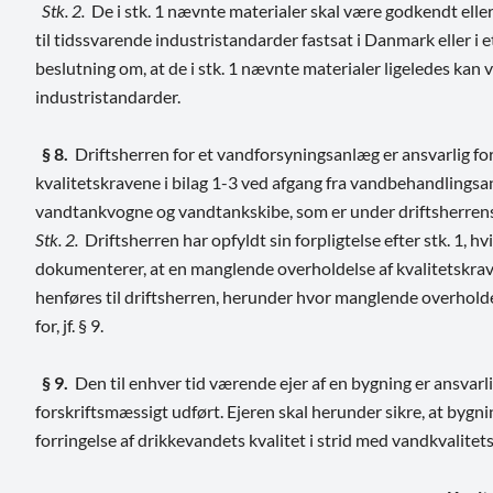
Stk. 2.
De i stk. 1 nævnte materialer skal være godkendt eller
til tidssvarende industristandarder fastsat i Danmark eller 
beslutning om, at de i stk. 1 nævnte materialer ligeledes kan 
industristandarder.
§ 8.
Driftsherren for et vandforsyningsanlæg er ansvarlig fo
kvalitetskravene i bilag 1-3 ved afgang fra vandbehandlingsa
vandtankvogne og vandtankskibe, som er under driftsherrens
Stk. 2.
Driftsherren har opfyldt sin forpligtelse efter stk. 1, 
dokumenterer, at en manglende overholdelse af kvalitetskrav
henføres til driftsherren, herunder hvor manglende overholde
for, jf. § 9.
§ 9.
Den til enhver tid værende ejer af en bygning er ansvarli
forskriftsmæssigt udført. Ejeren skal herunder sikre, at bygni
forringelse af drikkevandets kvalitet i strid med vandkvalitets