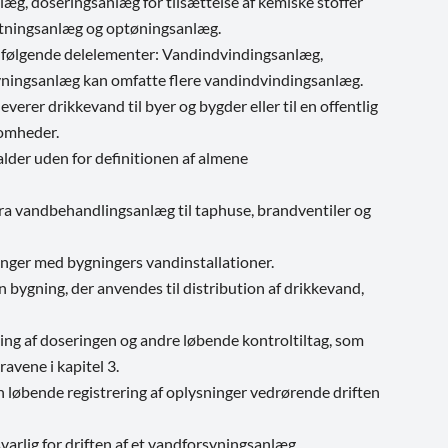
læg, doseringsanlæg for tilsættelse af kemiske stoffer
altningsanlæg og optøningsanlæg.
f følgende delelementer: Vandindvindingsanlæg,
ningsanlæg kan omfatte flere vandindvindingsanlæg.
rer drikkevand til byer og bygder eller til en offentlig
somheder.
lder uden for definitionen af almene
ra vandbehandlingsanlæg til taphuse, brandventiler og
inger med bygningers vandinstallationer.
en bygning, der anvendes til distribution af drikkevand,
ning af doseringen og andre løbende kontroltiltag, som
avene i kapitel 3.
en løbende registrering af oplysninger vedrørende driften
svarlig for driften af et vandforsyningsanlæg.