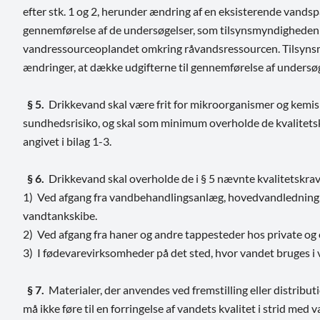
efter stk. 1 og 2, herunder ændring af en eksisterende vands
gennemførelse af de undersøgelser, som tilsynsmyndigheden 
vandressourceoplandet omkring råvandsressourcen. Tilsyn
ændringer, at dække udgifterne til gennemførelse af undersø
§ 5.
Drikkevand skal være frit for mikroorganismer og kemisk
sundhedsrisiko, og skal som minimum overholde de kvalitetsk
angivet i bilag 1-3.
§ 6.
Drikkevand skal overholde de i § 5 nævnte kvalitetskrav
1) Ved afgang fra vandbehandlingsanlæg, hovedvandledning,
vandtankskibe.
2) Ved afgang fra haner og andre tappesteder hos private og 
3) I fødevarevirksomheder på det sted, hvor vandet bruges 
§ 7.
Materialer, der anvendes ved fremstilling eller distribut
må ikke føre til en forringelse af vandets kvalitet i strid med 