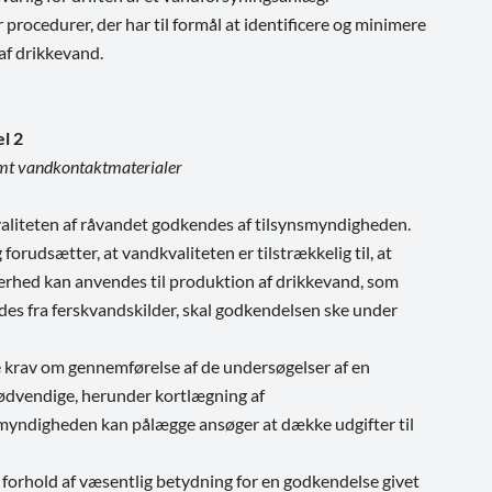
rocedurer, der har til formål at identificere og minimere
 af drikkevand.
el 2
amt vandkontaktmaterialer
valiteten af råvandet godkendes af tilsynsmyndigheden.
orudsætter, at vandkvaliteten er tilstrækkelig til, at
kerhed kan anvendes til produktion af drikkevand, som
des fra ferskvandskilder, skal godkendelsen ske under
 krav om gennemførelse af de undersøgelser af en
ødvendige, herunder kortlægning af
yndigheden kan pålægge ansøger at dække udgifter til
forhold af væsentlig betydning for en godkendelse givet