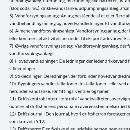
fældningsanlæg, filteranlæg, mikrobiologiske barrierer, uv-an
(klor, soda, mv.), drikkevandstanke, udpumpningsanlæg, afs
5) Vandforsyningsanlæg: Anlæg bestående af et eller flere a
vandbehandlingsanlæg og hovedvandledninger. Et vandforsy
6) Almene vandforsyningsanlæg: Vandforsyningsanlæg, der leve
eller kommerciel aktivitet, herunder til eksportfødevarevirk
7) Øvrige vandforsyningsanlæg: Vandforsyningsanlæg, der fa
vandforsyningsanlæg.
8) Hovedvandledninger: De ledninger, der leder drikkevand f
stikledninger.
9) Stikledninger: De ledninger, der forbinder hovedvandledn
10) Bygningers vandinstallationer: Installationer i eller ved 
herunder vandtanke, rør, fittings, ventiler og haner.
11) Driftskontrol: Intern kontrol af vandkvaliteten, overvåg
udføres af driftsherrens personale i overensstemmelse med kr
12) Driftsjournal: Den journal, hvori driftsherren foretager 
som krævet i § 12.
13) Driftsherre: Den fysiske eller juridiske person, som er an