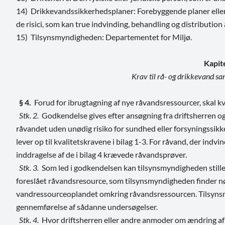
14) Drikkevandssikkerhedsplaner: Forebyggende planer eller p
de risici, som kan true indvinding, behandling og distribution
15) Tilsynsmyndigheden: Departementet for Miljø.
Kapit
Krav til rå- og drikkevand s
§ 4.
Forud for ibrugtagning af nye råvandsressourcer, skal k
Stk. 2.
Godkendelse gives efter ansøgning fra driftsherren og f
råvandet uden unødig risiko for sundhed eller forsyningssik
lever op til kvalitetskravene i bilag 1-3.
For råvand, der indvin
inddragelse af de i bilag 4 krævede råvandsprøver.
Stk. 3.
Som led i godkendelsen kan tilsynsmyndigheden stille
foreslået råvandsresource, som tilsynsmyndigheden finder n
vandressourceoplandet omkring råvandsressourcen. Tilsynsm
gennemførelse af sådanne undersøgelser.
Stk. 4.
Hvor driftsherren eller andre anmoder om ændring af 