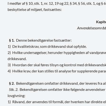
I medfør af § 10, stk. 1, nr. 12, 19 og 22, § 34, § 56, stk. 1, og 
beskyttelse af miljøet,
fastsættes:
Kapit
Anvendelsesområde 
§ 1.
Denne bekendtgørelse fastsætter:
1) De kvalitetskrav, som drikkevand skal opfylde.
2) Hvilke undersøgelser, herunder hyppigheden af vandprøveta
drikkevand.
3) Hvordan der skal føres tilsyn og kontrol med drikkevands
4) Hvilke krav, der kan stilles til analyse for supplerende p
§ 2.
Bekendtgørelsen omfatter drikkevand, der leveres fra a
Stk. 2.
Bekendtgørelsen omfatter ikke følgende anvendelser af
lovgivning:
1) Råvand, der anvendes til formål, der hverken har direkte el