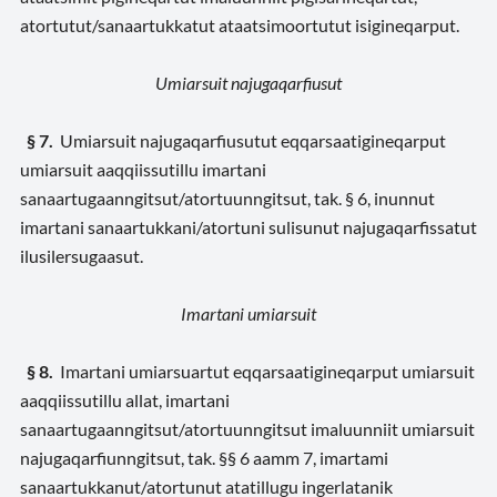
atortutut/sanaartukkatut ataatsimoortutut isigineqarput.
Umiarsuit najugaqarfiusut
§ 7.
Umiarsuit najugaqarfiusutut eqqarsaatigineqarput
umiarsuit aaqqiissutillu imartani
sanaartugaanngitsut/atortuunngitsut, tak. § 6, inunnut
imartani sanaartukkani/atortuni sulisunut najugaqarfissatut
ilusilersugaasut.
Imartani umiarsuit
§ 8.
Imartani umiarsuartut eqqarsaatigineqarput umiarsuit
aaqqiissutillu allat, imartani
sanaartugaanngitsut/atortuunngitsut imaluunniit umiarsuit
najugaqarfiunngitsut, tak. §§ 6 aamm 7, imartami
sanaartukkanut/atortunut atatillugu ingerlatanik