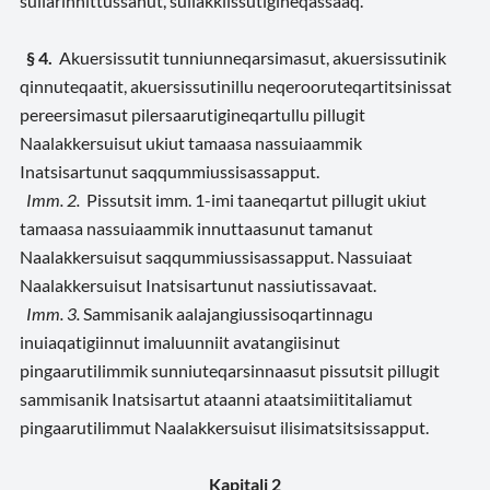
suliarinnittussanut, suliakkiissutigineqassaaq.
§ 4.
Akuersissutit tunniunneqarsimasut, akuersissutinik
qinnuteqaatit, akuersissutinillu neqerooruteqartitsinissat
pereersimasut pilersaarutigineqartullu pillugit
Naalakkersuisut ukiut tamaasa nassuiaammik
Inatsisartunut saqqummiussisassapput.
Imm. 2.
Pissutsit imm. 1-imi taaneqartut pillugit ukiut
tamaasa nassuiaammik innuttaasunut tamanut
Naalakkersuisut saqqummiussisassapput. Nassuiaat
Naalakkersuisut Inatsisartunut nassiutissavaat.
Imm. 3.
Sammisanik aalajangiussisoqartinnagu
inuiaqatigiinnut imaluunniit avatangiisinut
pingaarutilimmik sunniuteqarsinnaasut pissutsit pillugit
sammisanik Inatsisartut ataanni ataatsimiititaliamut
pingaarutilimmut Naalakkersuisut ilisimatsitsissapput.
Kapitali 2