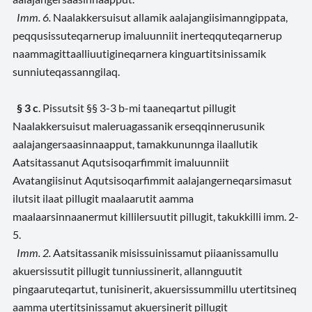
Imm. 6.
Naalakkersuisut allamik aalajangiisimanngippata,
peqqusissuteqarnerup imaluunniit
inerteqquteqarnerup
naammagittaalliuutigineqarnera kinguartitsinissamik
sunniuteqassanngilaq.
§ 3 c
. Pissutsit §§ 3-3 b-mi taaneqartut pillugit
Naalakkersuisut maleruagassanik erseqqinnerusunik
aalajangersaasinnaapput, tamakkununnga ilaallutik
Aatsitassanut Aqutsisoqarfimmit imaluunniit
Avatangiisinut Aqutsisoqarfimmit aalajangerneqarsimasut
ilutsit ilaat pillugit maalaarutit aamma
maalaarsinnaanermut killilersuutit pillugit, takukkilli imm. 2-
5.
Imm. 2.
Aatsitassanik misissuinissamut piiaanissamullu
akuersissutit pillugit tunniussinerit,
allannguutit
pingaaruteqartut, tunisinerit, akuersissummillu utertitsineq
aamma utertitsinissamut akuersinerit pillugit