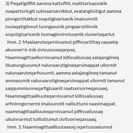
3) Peqatigiiffiit aamma kattuffiit, malittarisassiatik
naapertorlugit sukisaarsarnikkut, avatangiisitigut aamma
pinngortitakkut soqutigisarisanik imaluunniit
inuiaqatigiinnut tunngasunik pingaarutilinnik
soqutigisarisanik isumaginninnissamik siunertaqartut.
Imm. 2.
Maalaaruteqarnissamut piffissarititaq sapaatip
akunneri 6-inik sivisussuseqarpoq.
Naammagittaalliornissamut killissaliussaq aalajangiineq
illuatungiusumut nalunaarutigineqarsimappat ullormit
nalunaaruteqarfiusumit, aamma aalajangiineq tamanut
ammasumik nalunaarutigineqarsimappat ullormit tamanut
saqqummiunneqarfigisaanit naatsorsorneqassaaq.
Naammagittaalliuuteqarnissamut killissaliussaq
arfininngornermi imaluunniit nalliuttumi naasimappat,
naammagittaalliuuteqarnissamut piffissaliussaq
ulluinnarmut tulliuttumut sivitsorneqassaaq.
Imm. 3.
Naammagittaalliuutaasoq oqartussaasumut