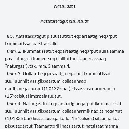
Nassuiaatit
Aatsitassatigut pisuussutit
§ 5.
Aatsitassatigut pisuussutitut eqqarsaatigineqarput
ikummatissat aatsitassallu.
Imm. 2.
Ikummatissatut eqqarsaatigineqarput uulia aamma
gas-i pinngortitameersoq (tulliuttuni taaneqassaaq
”naturgas”), tak. imm. 3 aamma 4.
Imm. 3.
Uuliatut eqqarsaatigineqarput ikummatissat
suulluunniit assigiissaartumik silaannaap
naqitsineqarnerani (1,01325 bar) kissassuseqarneranilu
(15º celsius) imerpalasuusut.
Imm. 4.
Naturgas-itut eqqarsaatigineqarput ikummatissat
suulluunniit assigiissaartumik silaannarmik naqitsineqartut
(1,01325 bar) kissassuseqartullu (15º celsius) silaannartut
pissuseqartut. Taamaattorli Inatsisartut inatsisaat manna