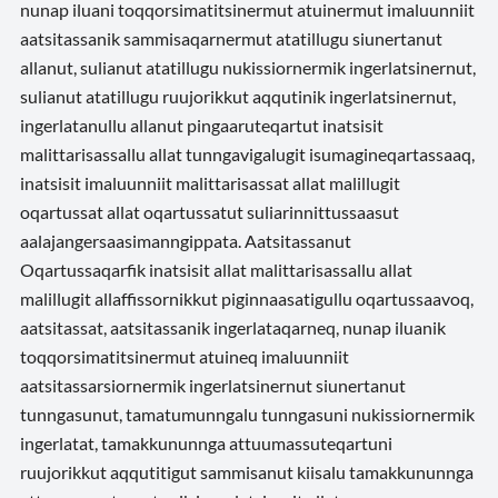
nunap iluani toqqorsimatitsinermut atuinermut imaluunniit
aatsitassanik sammisaqarnermut atatillugu siunertanut
allanut, sulianut atatillugu nukissiornermik ingerlatsinernut,
sulianut atatillugu ruujorikkut aqqutinik ingerlatsinernut,
ingerlatanullu allanut pingaaruteqartut inatsisit
malittarisassallu allat tunngavigalugit isumagineqartassaaq,
inatsisit imaluunniit malittarisassat allat malillugit
oqartussat allat oqartussatut suliarinnittussaasut
aalajangersaasimanngippata. Aatsitassanut
Oqartussaqarfik inatsisit allat malittarisassallu allat
malillugit allaffissornikkut piginnaasatigullu oqartussaavoq,
aatsitassat, aatsitassanik ingerlataqarneq, nunap iluanik
toqqorsimatitsinermut atuineq imaluunniit
aatsitassarsiornermik ingerlatsinernut siunertanut
tunngasunut, tamatumunngalu tunngasuni nukissiornermik
ingerlatat, tamakkununnga attuumassuteqartuni
ruujorikkut aqqutitigut sammisanut kiisalu tamakkununnga