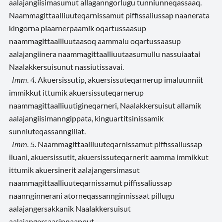
aalajangiisimasumut allaganngorlugu tunniunneqassaaq.
Naammagittaalliuuteqarnissamut piffissaliussap naanerata
kingorna piaarnerpaamik oqartussaasup
naammagittaalliuutaasoq aammalu oqartussaasup
aalajangiinera naammagittaalliuutaasumullu nassuiaatai
Naalakkersuisunut nassiutissavai.
Imm. 4.
Akuersissutip, akuersissuteqarnerup imaluunniit
immikkut ittumik akuersissuteqarnerup
naammagittaalliuutigineqarneri, Naalakkersuisut allamik
aalajangiisimanngippata, kinguartitsinissamik
sunniuteqassanngillat.
Imm. 5.
Naammagittaalliuuteqarnissamut piffissaliussap
iluani, akuersissutit, akuersissuteqarnerit aamma immikkut
ittumik akuersinerit aalajangersimasut
naammagittaalliuuteqarnissamut piffissaliussap
naannginnerani atorneqassannginnissaat pillugu
aalajangersakkanik Naalakkersuisut
aalajangersaasinnaapput.