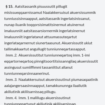
§ 15.
Aatsitassanik pisuussutit pillugit
misissueqqaarnissamut Naalakkersuisut akuersissummik
tunniussisinnaapput, aatsitassanik ingerlatsinissanut,
nunap iluanik toqqorsisimatitsinermut atuinernut
imaluunniit aatsitassarsiornermik ingerlatsinernut
imaluunniit ingerlatanut attuumassuteqartut
ingerlataqarnernut siunertaasunut. Akuersissutit ukiut
tallimakkaartut angullugit tunniunneqartassapput.
Imm. 2.
Akuersissutitut tunniunneqartoq imm. 1-imi
eqqartorneqartoq pinngitsoortitsissanngilaq akuersissutit
assingusut sumiiffimmi tassaniittut allanut
tunniunneqarsinnaanerinut.
Imm. 3.
Naalakkersuisut akuersissutinut piumasaqaatinik
aalajangersaasinnaapput, tamakkununnga ilaallutik
akiliutinik akiliisarnissaq pillugu.
Imm. 4.
Imm. 1 malillugu akuersissutinut
tunniunneqartunut akiliutinik akiliisarnissaq,