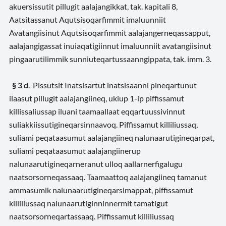
akuersissutit pillugit aalajangikkat, tak. kapitali 8,
Aatsitassanut Aqutsisoqarfimmit imaluunniit
Avatangiisinut Aqutsisoqarfimmit aalajangerneqassapput,
aalajangigassat inuiaqatigiinnut imaluunniit avatangiisinut
pingaarutilimmik sunniuteqartussaanngippata, tak. imm. 3.
§ 3 d
. Pissutsit Inatsisartut inatsisaanni pineqartunut
ilaasut pillugit aalajangiineq, ukiup 1-ip piffissamut
killissaliussap iluani taamaallaat eqqartuussivinnut
suliakkiissutigineqarsinnaavoq. Piffissamut killiliussaq,
suliami peqataasumut aalajangiineq nalunaarutigineqarpat,
suliami peqataasumut aalajangiinerup
nalunaarutigineqarneranut ulloq aallarnerfigalugu
naatsorsorneqassaaq. Taamaattoq aalajangiineq tamanut
ammasumik nalunaarutigineqarsimappat, piffissamut
killiliussaq nalunaarutiginninnermit tamatigut
naatsorsorneqartassaaq. Piffissamut killiliussaq