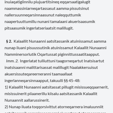
inuiaqatigiinnilu piujuartitsineq eqqarsaatigalugit
naammassiniarneqartassasut aamma pissutsinut
nallersuunneqarsinnaasunut naleqquttumik
naapertuuttumillu nunani tamalaani akuerisaasumik
pitsaasumik ingerlatseriaatsit malillugit.
§ 2.
Kalaallit Nunaanni aatsitassanik atuinissamut aamma
nunap iluani pisuussutinik atuinissamut Kalaallit Nunaanni
Namminersorlutik Oqartussat piginnittussaatitaapput.
Imm. 2.
Ingerlatat tulliuttuni taagorneqartut Inatsisartut
inatsisaanni malittarisassat malillugit Naalakkersuisut
akuersissuteqareerneranni taamaallaat
ingerlanneqarsinnaapput, takuulli §§ 45-48:
1) Kalaallit Nunaanni aatsitassat pillugit misissueqqaarnerit,
misissuinerit piiaanerillu kiisalu aatsitassanik Kalaallit
Nunaannit aallarussinerit.
2) Nunap iluata toqqorsivittut atorneqarnera imaluunniit