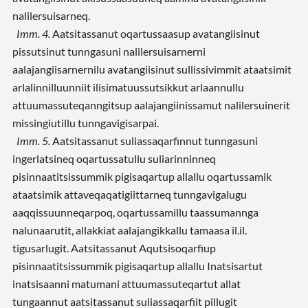
nalilersuisarneq.
Imm. 4.
Aatsitassanut oqartussaasup avatangiisinut
pissutsinut tunngasuni nalilersuisarnerni
aalajangiisarnernilu avatangiisinut sullissivimmit ataatsimit
arlalinnilluunniit ilisimatuussutsikkut arlaannullu
attuumassuteqanngitsup aalajangiinissamut nalilersuinerit
missingiutillu tunngavigisarpai.
Imm. 5.
Aatsitassanut suliassaqarfinnut tunngasuni
ingerlatsineq oqartussatullu suliarinninneq
pisinnaatitsissummik pigisaqartup allallu oqartussamik
ataatsimik attaveqaqatigiittarneq tunngavigalugu
aaqqissuunneqarpoq, oqartussamillu taassumannga
nalunaarutit, allakkiat aalajangikkallu tamaasa il.il.
tigusarlugit. Aatsitassanut Aqutsisoqarfiup
pisinnaatitsissummik pigisaqartup allallu Inatsisartut
inatsisaanni matumani attuumassuteqartut allat
tungaannut aatsitassanut suliassaqarfiit pillugit