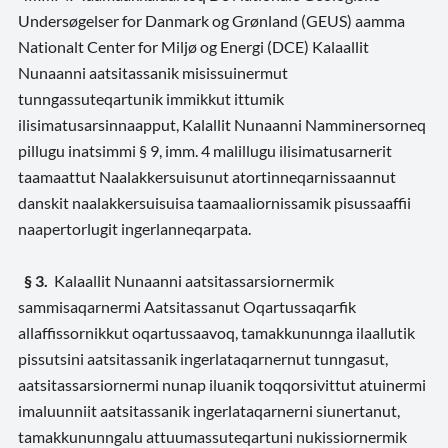
Undersøgelser for Danmark og Grønland (GEUS) aamma
Nationalt Center for Miljø og Energi (DCE) Kalaallit
Nunaanni aatsitassanik misissuinermut
tunngassuteqartunik immikkut ittumik
ilisimatusarsinnaapput, Kalallit Nunaanni Namminersorneq
pillugu inatsimmi § 9, imm. 4 malillugu ilisimatusarnerit
taamaattut Naalakkersuisunut atortinneqarnissaannut
danskit naalakkersuisuisa taamaaliornissamik pisussaaffii
naapertorlugit ingerlanneqarpata.
§ 3.
Kalaallit Nunaanni aatsitassarsiornermik
sammisaqarnermi Aatsitassanut Oqartussaqarfik
allaffissornikkut oqartussaavoq, tamakkununnga ilaallutik
pissutsini aatsitassanik ingerlataqarnernut tunngasut,
aatsitassarsiornermi nunap iluanik toqqorsivittut atuinermi
imaluunniit aatsitassanik ingerlataqarnerni siunertanut,
tamakkununngalu attuumassuteqartuni nukissiornermik