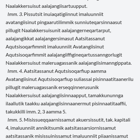
Naalakkersuisut aalajangiisartuupput.
Imm. 3.
Pissutsit inuiaqatigiinnut imaluunniit
avatangiisinut pingaarutilimmik sunniuteqarsinnaasut
pillugit Naalakkersuisunit aalajangerneqartarput,
aalajangikkat aalajangersimasut Aatsitassanut
Aqutsisoqarfimmit imaluunniit Avatangiisinut
Aqutsisoqarfimmit aalajangiiffigineqartussanngorlugit
Naalakkersuisut maleruagassanik aalajangiisimanngippata.
Imm. 4.
Aatsitassanut Aqutsisoqarfiup aamma
Avatangiisinut Aqutsisoqarfiup suliassai
pisinnaatitaanerilu
pillugit maleruagassanik erseqqinnerusunik
Naalakkersuisut aalajangiisinnaapput, tamakkununnga
ilaallutik taakku aalajangiisinnaanermut pisinnaatitaaffii,
takukkilli imm. 2, 3 aamma 5.
Imm. 5.
Misissueqqaarnissamut akuersissutit, tak. kapitali
4, imaluunniit annikitsumik aatsitassarsiornissamut
aatsitassanik misissuinissamut imaluunniit piiaanissamut