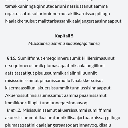
tamakkuninnga qinnuteqarluni nassiussanut aamma
oqartussatut suliarinninnermut akiliisarnissaq pillugu
Naalakkersuisut malittarisassanik aalajangersaasinnaapput.
Kapitali 5
Misissuineq aamma piiaaneq/qalluineq
§ 16.
Sumiiffinnut erseqqinnerusumik killilersimasunut
erseqqinnerusumik piumasaqaatinik aalajangiilluni
aatsitassatigut pisuussummik arlalinnilluunniit
misissuinissamut piiaanissamullu Naalakkersuisut
kisermaassilluni akuersissummik tunniussisinnaapput.
Akuersissut misissuinissamut aamma piiaanissamut
immikkoortillugit tunniunneqarsinnaavoq.
Imm. 2.
Misissuinissamut akuersissummi sumiiffimmi
akuersissummut ilaasumi annikillisaajartuaarnissaq pillugu
piumasaqaatinik aalajangersaasoqarsinnaavoq, kiisalu