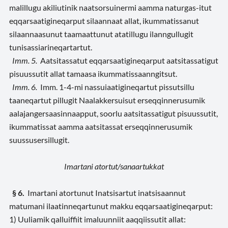
malillugu akiliutinik naatsorsuinermi aamma naturgas-itut
eqqarsaatigineqarput silaannaat allat, ikummatissanut
silaannaasunut taamaattunut atatillugu ilanngullugit
tunisassiarineqartartut.
Imm. 5.
Aatsitassatut eqqarsaatigineqarput aatsitassatigut
pisuussutit allat tamaasa ikummatissaanngitsut.
Imm. 6.
Imm. 1-4-mi nassuiaatigineqartut pissutsillu
taaneqartut pillugit Naalakkersuisut erseqqinnerusumik
aalajangersaasinnaapput, soorlu aatsitassatigut pisuussutit,
ikummatissat aamma aatsitassat erseqqinnerusumik
suussusersillugit.
Imartani atortut/sanaartukkat
§ 6.
Imartani atortunut Inatsisartut inatsisaannut
matumani ilaatinneqartunut makku eqqarsaatigineqarput:
1) Uuliamik qalluiffiit imaluunniit aaqqiissutit allat: