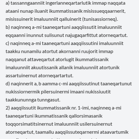
a) tassanngaanniit ingerlanneqartarlutik immap naqqata
ataani nunap iluanit ikummatissanik misissueqqaarnerit,
misissuinerit imaluunniit qalluinerit (tunisassiorneq).
b) naqinneq a-mi taaneqartuni aaqqiissutit imaluunniit
eqqaanni inunnut sulisunut najugaqarfittut atorneqartut.
c) naqinneq a-mi taaneqartuni aaqqiissutini imaluunniit
taakku nunamilu atortut akornanni ruujorit immap
naqqanut attaveqartut atorlugit ikummatissanik
imaluunniit akuutissanik allanik imaluunniit atortunik
assartuinernut atorneqartartut.
d) naqinnerit a, b aamma c-mi aaqqiissutinut taaneqartunut
nukissiornermik pilersuinermi imaani nukissiuutit
taakkununnga tunngasut.
2) aaqqiissutit ikummatissanik nr. 1-imi, naqinneq a-mi
taaneqartuni ikummatissanik qallorsimasanik
toqqorsimatitsinernut imaluunniit usilersuinernut
atorneqartut, taamallu aaqqiissuteqarnermi ataavartumik