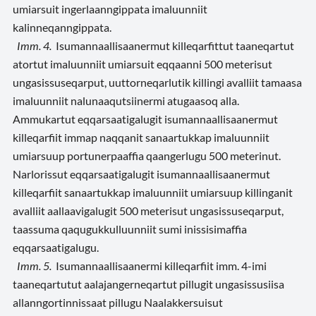
umiarsuit ingerlaanngippata imaluunniit
kalinneqanngippata.
Imm. 4.
Isumannaallisaanermut killeqarfittut taaneqartut
atortut imaluunniit umiarsuit eqqaanni 500 meterisut
ungasissuseqarput, uuttorneqarlutik killingi avalliit tamaasa
imaluunniit nalunaaqutsiinermi atugaasoq alla.
Ammukartut eqqarsaatigalugit isumannaallisaanermut
killeqarfiit immap naqqanit sanaartukkap imaluunniit
umiarsuup portunerpaaffia qaangerlugu 500 meterinut.
Narlorissut eqqarsaatigalugit isumannaallisaanermut
killeqarfiit sanaartukkap imaluunniit umiarsuup killinganit
avalliit aallaavigalugit 500 meterisut ungasissuseqarput,
taassuma qaqugukkulluunniit sumi inissisimaffia
eqqarsaatigalugu.
Imm. 5.
Isumannaallisaanermi killeqarfiit imm. 4-imi
taaneqartutut aalajangerneqartut pillugit ungasissusiisa
allanngortinnissaat pillugu Naalakkersuisut