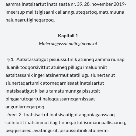
aamma Inatsisartut inatsisaata nr. 39, 28. november 2019-
imeersup malitsigisaanik allannguuteqartoq, matumuuna
nalunaarutigineqarpoq.
Kapitali 1
Maleruagassat nalinginnaasut
§ 1.
Aatsitassatigut pisuussutinik atuineq aamma nunap
iluanik toqqorsivittut atuineq pillugu imaluunniit
aatsitassanik ingerlatsinermut atatillugu siunertanut
siunertaqartumik atorneqarnissaat Inatsisartut
inatsisaatigut kiisalu tamatumunnga pissutsit
pingaaruteqartut naleqqussarneqarnissaat
anguniarneqarpoq.
Imm. 2.
Inatsisartut inatsisaatigut anguniagaassaaq
suliniutit inatsimmut ilagitinneqartut isumannaallisaaneq,
peqqissuseq, avatangiisit, pisuussutinik atuinermi