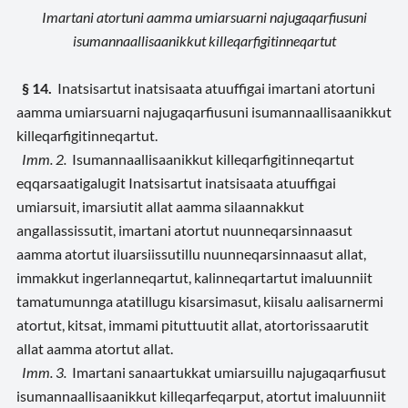
Imartani atortuni aamma umiarsuarni najugaqarfiusuni
isumannaallisaanikkut killeqarfigitinneqartut
§ 14.
Inatsisartut inatsisaata atuuffigai imartani atortuni
aamma umiarsuarni najugaqarfiusuni isumannaallisaanikkut
killeqarfigitinneqartut.
Imm. 2.
Isumannaallisaanikkut killeqarfigitinneqartut
eqqarsaatigalugit Inatsisartut inatsisaata atuuffigai
umiarsuit, imarsiutit allat aamma silaannakkut
angallassissutit, imartani atortut nuunneqarsinnaasut
aamma atortut iluarsiissutillu nuunneqarsinnaasut allat,
immakkut ingerlanneqartut, kalinneqartartut imaluunniit
tamatumunnga atatillugu kisarsimasut, kiisalu aalisarnermi
atortut, kitsat, immami pituttuutit allat, atortorissaarutit
allat aamma atortut allat.
Imm. 3.
Imartani sanaartukkat umiarsuillu najugaqarfiusut
isumannaallisaanikkut killeqarfeqarput, atortut imaluunniit