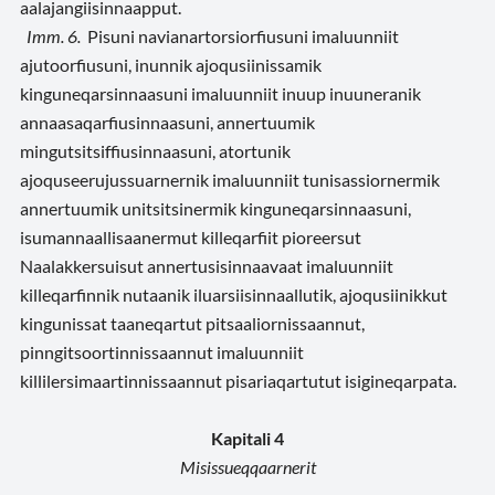
aalajangiisinnaapput.
Imm. 6.
Pisuni navianartorsiorfiusuni imaluunniit
ajutoorfiusuni, inunnik ajoqusiinissamik
kinguneqarsinnaasuni imaluunniit inuup inuuneranik
annaasaqarfiusinnaasuni, annertuumik
mingutsitsiffiusinnaasuni, atortunik
ajoquseerujussuarnernik imaluunniit tunisassiornermik
annertuumik unitsitsinermik kinguneqarsinnaasuni,
isumannaallisaanermut killeqarfiit pioreersut
Naalakkersuisut annertusisinnaavaat imaluunniit
killeqarfinnik nutaanik iluarsiisinnaallutik, ajoqusiinikkut
kingunissat taaneqartut pitsaaliornissaannut,
pinngitsoortinnissaannut imaluunniit
killilersimaartinnissaannut pisariaqartutut isigineqarpata.
Kapitali 4
Misissueqqaarnerit