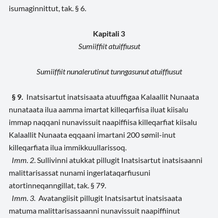
isumaginnittut, tak. § 6.
Kapitali 3
Sumiiffiit atuiffiusut
Sumiiffiit nunalerutinut tunngasunut atuiffiusut
§ 9.
Inatsisartut inatsisaata atuuffigaa Kalaallit Nunaata
nunataata ilua aamma imartat killeqarfiisa iluat kiisalu
immap naqqani nunavissuit naapiffiisa killeqarfiat kiisalu
Kalaallit Nunaata eqqaani imartani 200 sømil-inut
killeqarfiata ilua immikkuullarissoq.
Imm. 2
. Sullivinni atukkat pillugit Inatsisartut inatsisaanni
malittarisassat nunami ingerlataqarfiusuni
atortinneqanngillat, tak. § 79.
Imm. 3.
Avatangiisit pillugit Inatsisartut inatsisaata
matuma malittarisassaanni nunavissuit naapiffiinut