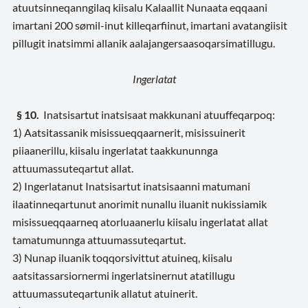
atuutsinneqanngilaq kiisalu Kalaallit Nunaata eqqaani
imartani 200 sømil-inut killeqarfiinut, imartani avatangiisit
pillugit inatsimmi allanik aalajangersaasoqarsimatillugu.
Ingerlatat
§ 10.
Inatsisartut inatsisaat makkunani atuuffeqarpoq:
1) Aatsitassanik misissueqqaarnerit, misissuinerit
piiaanerillu, kiisalu ingerlatat taakkununnga
attuumassuteqartut allat.
2) Ingerlatanut Inatsisartut inatsisaanni matumani
ilaatinneqartunut anorimit nunallu iluanit
nukissiamik
misissueqqaarneq atorluaanerlu kiisalu ingerlatat allat
tamatumunnga attuumassuteqartut.
3) Nunap iluanik toqqorsivittut atuineq, kiisalu
aatsitassarsiornermi ingerlatsinernut atatillugu
attuumassuteqartunik allatut atuinerit.