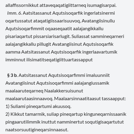
allaffissornikkut attaveqaqatigiittarneq isumagisarpai.
Imm. 6.
Aatsitassanut Aqutsisoqarfik ingerlatsinermi
oqartussatut ataqatigiissaarisuuvoq, Avatangiisinullu
Aqutsisoqarfimmit oqaaseqaatit aalajangikkallu
pisariaqartut pissarsiarisarlugit. Suliassat sammineqarneri
aalajangikkallu pillugit Avatangiisinut Aqutsisoqarfik
aamma Aatsitassanut Aqutsisoqarfik ingerlaavartumik
imminnut ilisimatitseqatigiittuartassapput
§ 3 b
. Aatsitassanut Aqutsisoqarfimmi imaluunniit
Avatangiisinut Aqutsisoqarfimmi aalajangiussamik
maalaaruteqarneq Naalakkersuisunut
maalaarutaasinnaavoq. Maalaarsinnaatitaasut tassaapput:
1) Suliami pineqartumi akuusoq.
2) Kikkut tamarmik, suliap pineqartup kinguneqarnissaanik
pingaarutilimmik inuttut namminertut soqutigisaqartutut
naatsorsuutigineqarsinnaasut.