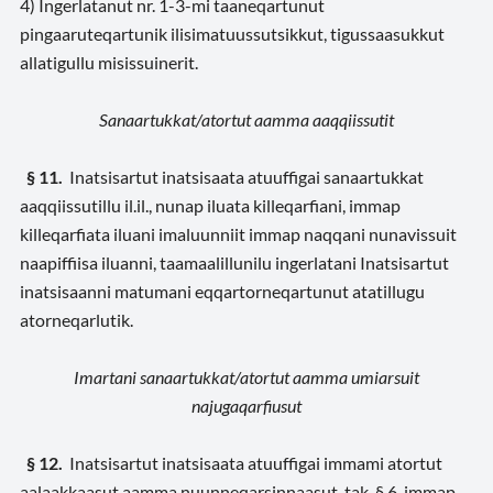
4) Ingerlatanut nr. 1-3-mi taaneqartunut
pingaaruteqartunik ilisimatuussutsikkut, tigussaasukkut
allatigullu misissuinerit.
Sanaartukkat/atortut aamma aaqqiissutit
§ 11.
Inatsisartut inatsisaata atuuffigai sanaartukkat
aaqqiissutillu il.il., nunap iluata killeqarfiani, immap
killeqarfiata iluani imaluunniit immap naqqani nunavissuit
naapiffiisa iluanni, taamaalillunilu ingerlatani Inatsisartut
inatsisaanni matumani eqqartorneqartunut atatillugu
atorneqarlutik.
Imartani sanaartukkat/atortut aamma umiarsuit
najugaqarfiusut
§ 12.
Inatsisartut inatsisaata atuuffigai immami atortut
aalaakkaasut aamma nuunneqarsinnaasut, tak. § 6, immap