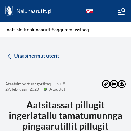
Nalunaarutit.gl
kl-GL
( Toqqagaq )
Oqaatsit toqqakkit
Inatsisinik nalunaarutit
Saqqummiussineq
da
Ujaasinermut uterit
Ataatsimoortunngortitaq
Nr. 8
27. februaari 2020
Atuuttut
Aatsitassat pillugit
ingerlatallu tamatumunnga
pingaarutillit pillugit