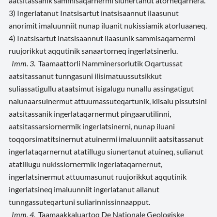
aatsitassanik sammisaqarnermi siunertanut atorneqarnera.
3) Ingerlatanut Inatsisartut inatsisaannut ilaasunut
anorimit imaluunniit nunap iluanit nukissiamik atorluaaneq.
4) Inatsisartut inatsisaannut ilaasunik sammisaqarnermi
ruujorikkut aqqutinik sanaartorneq ingerlatsinerlu.
Imm. 3.
Taamaattorli Namminersorlutik Oqartussat
aatsitassanut tunngasuni ilisimatuussutsikkut
suliassatigullu ataatsimut isigalugu nunallu assingatigut
nalunaarsuinermut attuumassuteqartunik, kiisalu pissutsini
aatsitassanik ingerlataqarnermut pingaarutilinni,
aatsitassarsiornermik ingerlatsinerni, nunap iluani
toqqorsimatitsinernut atuinermi imaluunniit aatsitassanut
ingerlataqarnernut atatillugu siunertanut atuineq, sulianut
atatillugu nukissiornermik ingerlataqarnernut,
ingerlatsinermut attuumasunut ruujorikkut aqqutinik
ingerlatsineq imaluunniit ingerlatanut allanut
tunngassuteqartuni suliarinnissinnaapput.
Imm. 4.
Taamaakkaluartoq De Nationale Geologiske