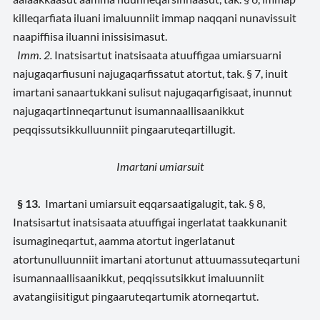
killeqarfiata iluani imaluunniit immap naqqani nunavissuit
naapiffiisa iluanni inissisimasut.
Imm. 2.
Inatsisartut inatsisaata atuuffigaa umiarsuarni
najugaqarfiusuni najugaqarfissatut atortut, tak. § 7, inuit
imartani sanaartukkani sulisut najugaqarfigisaat, inunnut
najugaqartinneqartunut isumannaallisaanikkut
peqqissutsikkulluunniit pingaaruteqartillugit.
Imartani umiarsuit
§ 13.
Imartani umiarsuit eqqarsaatigalugit, tak. § 8,
Inatsisartut inatsisaata atuuffigai ingerlatat taakkunanit
isumagineqartut, aamma atortut ingerlatanut
atortunulluunniit imartani atortunut attuumassuteqartuni
isumannaallisaanikkut, peqqissutsikkut imaluunniit
avatangiisitigut pingaaruteqartumik atorneqartut.