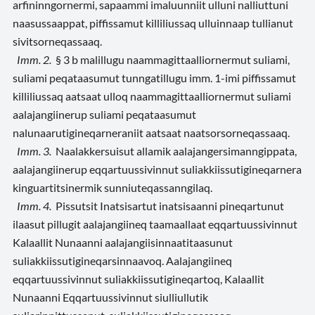
arfininngornermi, sapaammi imaluunniit ulluni nalliuttuni
naasussaappat, piffissamut killiliussaq ulluinnaap tullianut
sivitsorneqassaaq.
Imm. 2.
§ 3 b malillugu naammagittaalliornermut suliami,
suliami peqataasumut tunngatillugu imm. 1-imi piffissamut
killiliussaq aatsaat ulloq naammagittaalliornermut suliami
aalajangiinerup suliami peqataasumut
nalunaarutigineqarneraniit aatsaat naatsorsorneqassaaq.
Imm. 3.
Naalakkersuisut allamik aalajangersimanngippata,
aalajangiinerup eqqartuussivinnut suliakkiissutigineqarnera
kinguartitsinermik sunniuteqassanngilaq.
Imm. 4.
Pissutsit Inatsisartut inatsisaanni pineqartunut
ilaasut pillugit aalajangiineq taamaallaat eqqartuussivinnut
Kalaallit Nunaanni aalajangiisinnaatitaasunut
suliakkiissutigineqarsinnaavoq. Aalajangiineq
eqqartuussivinnut suliakkiissutigineqartoq, Kalaallit
Nunaanni Eqqartuussivinnut siulliullutik