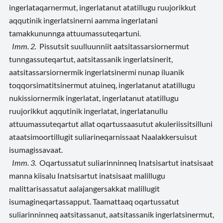
ingerlataqarnermut, ingerlatanut atatillugu ruujorikkut
aqqutinik ingerlatsinerni aamma ingerlatani
tamakkununnga attuumassuteqartuni.
Imm. 2.
Pissutsit suulluunniit aatsitassarsiornermut
tunngassuteqartut, aatsitassanik ingerlatsinerit,
aatsitassarsiornermik ingerlatsinermi nunap iluanik
toqqorsimatitsinermut atuineq, ingerlatanut atatillugu
nukissiornermik ingerlatat, ingerlatanut atatillugu
ruujorikkut aqqutinik ingerlatat, ingerlatanullu
attuumassuteqartut allat oqartussaasutut akuleriissitsilluni
ataatsimoortillugit suliarineqarnissaat Naalakkersuisut
isumagissavaat.
Imm. 3.
Oqartussatut suliarinninneq Inatsisartut inatsisaat
manna kiisalu Inatsisartut inatsisaat malillugu
malittarisassatut aalajangersakkat malillugit
isumagineqartassapput. Taamattaaq oqartussatut
suliarinninneq aatsitassanut, aatsitassanik ingerlatsinermut,