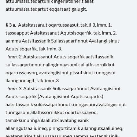
attuumassuteqartunik ingerlatsinerit allat
attuumassuteqartut eqqarsaatigalugit.
§ 3 a.
Aatsitassanut oqartussaasut, tak. § 3, imm. 1,
tassaapput Aatsitassanut Aqutsisoqarfik,
tak. imm. 2,
aamma Aatsitassanik Suliassaqarfinnut Avatangiisinut
Aqutsisoqarfik, tak. imm. 3.
Imm. 2.
Aatsitassanut Aqutsisoqarfik aatsitassanik
suliassaqarfinnut nalinginnaasumik allaffissornikkut
oqartussaavoq, avatangiisinut pissutsinut tunngasut
ilanngunnagit, tak. imm. 3.
Imm. 3.
Aatsitassanik Suliassaqarfinnut Avatangiisinut
Aqutsisoqarfik (Avatangiisinut Aqutsisoqarfik)
aatsitassanik suliassaqarfinnut tunngasuni avatangiisinut
tunngasuni allaffissornikkut oqartussaavoq,
tamakkununnga ilaallutik avatangiisinik
allanngutsaaliuineq, pinngortitamik allanngutsaaliuineq,
avatangiisinut akisussaasuuneq aamma avatangiisinik