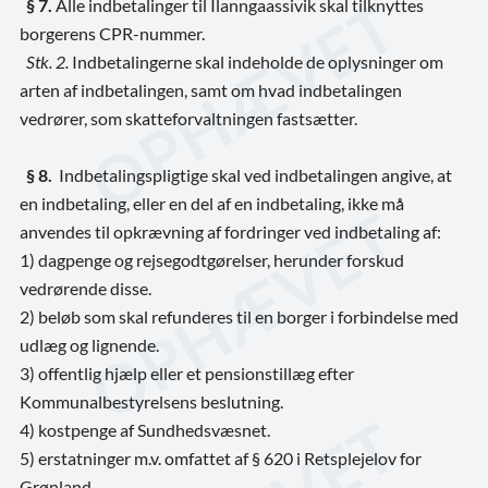
§ 7.
Alle indbetalinger til Ilanngaassivik skal tilknyttes
borgerens CPR-nummer.
Stk. 2.
Indbetalingerne skal indeholde de oplysninger om
arten af indbetalingen, samt om hvad indbetalingen
vedrører, som skatteforvaltningen fastsætter.
§ 8.
Indbetalingspligtige skal ved indbetalingen angive, at
en indbetaling, eller en del af en indbetaling, ikke må
anvendes til opkrævning af fordringer ved indbetaling af:
1) dagpenge og rejsegodtgørelser, herunder forskud
vedrørende disse.
2) beløb som skal refunderes til en borger i forbindelse med
udlæg og lignende.
3) offentlig hjælp eller et pensionstillæg efter
Kommunalbestyrelsens beslutning.
4) kostpenge af Sundhedsvæsnet.
5) erstatninger m.v. omfattet af § 620 i Retsplejelov for
Grønland.