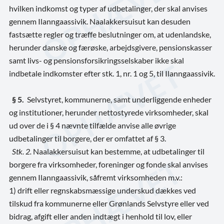
hvilken indkomst og typer af udbetalinger, der skal anvises
gennem Ilanngaassivik. Naalakkersuisut kan desuden
fastsætte regler og træffe beslutninger om, at udenlandske,
herunder danske og færøske, arbejdsgivere, pensionskasser
samt livs- og pensionsforsikringsselskaber ikke skal
indbetale indkomster efter stk. 1, nr. 1 og 5, til Ilanngaassivik.
§ 5.
Selvstyret, kommunerne, samt underliggende enheder
og institutioner, herunder nettostyrede virksomheder, skal
ud over de i § 4 nævnte tilfælde anvise alle øvrige
udbetalinger til borgere, der er omfattet af § 3.
Stk. 2.
Naalakkersuisut kan bestemme, at udbetalinger til
borgere fra virksomheder, foreninger og fonde skal anvises
gennem Ilanngaassivik, såfremt virksomheden m.v.:
1) drift eller regnskabsmæssige underskud dækkes ved
tilskud fra kommunerne eller Grønlands Selvstyre eller ved
bidrag, afgift eller anden indtægt i henhold til lov, eller