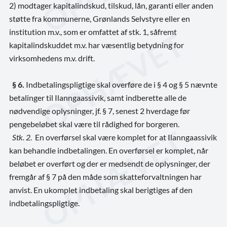
2) modtager kapitalindskud, tilskud, lån, garanti eller anden
støtte fra kommunerne, Grønlands Selvstyre eller en
institution m.v., som er omfattet af stk. 1, såfremt
kapitalindskuddet m.v. har væsentlig betydning for
virksomhedens m.v. drift.
§ 6.
Indbetalingspligtige skal overføre de i § 4 og § 5 nævnte
betalinger til Ilanngaassivik, samt indberette alle de
nødvendige oplysninger, jf. § 7, senest 2 hverdage før
pengebeløbet skal være til rådighed for borgeren.
Stk. 2.
En overførsel skal være komplet for at Ilanngaassivik
kan behandle indbetalingen. En overførsel er komplet, når
beløbet er overført og der er medsendt de oplysninger, der
fremgår af § 7 på den måde som skatteforvaltningen har
anvist. En ukomplet indbetaling skal berigtiges af den
indbetalingspligtige.