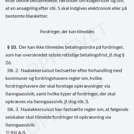
efter denne bestemmelse, herunder om klagefrister og om,
at en ansøgning efter stk. 5 skal indgives elektronisk eller på
bestemte blanketter.
Fordringer, der kan tilmeldes
§ 10.
Der kan ikke tilmeldes betalingsordre på fordringer,
som har overskredet sidste rettidige betalingsfrist, jf. dog §
26.
Stk. 2.
Naalakkersuisut fastsætter efter forhandling med
kommuner og fordringshavere regler om, hvilke
fordringshavere der skal foretage opkrævninger via
Ilanngaassivik, samt hvilke typer af fordringer, der skal
opkræves via Ilanngaassivik, jf. dog stk. 3.
Stk
.
3.
Naalakkersuisut kan fastsætte regler om, at følgende
selskaber skal tilmelde fordringer til opkrævning via
Ilanngaassivik:
1) INI A/S.