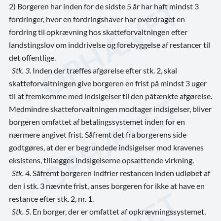
2) Borgeren har inden for de sidste 5 år har haft mindst 3
fordringer, hvor en fordringshaver har overdraget en
fordring til opkrævning hos skatteforvaltningen efter
landstingslov om inddrivelse og forebyggelse af restancer til
det offentlige.
Stk. 3.
Inden der træffes afgørelse efter stk. 2, skal
skatteforvaltningen give borgeren en frist på mindst 3 uger
til at fremkomme med indsigelser til den påtænkte afgørelse.
Medmindre skatteforvaltningen modtager indsigelser, bliver
borgeren omfattet af betalingssystemet inden for en
nærmere angivet frist. Såfremt det fra borgerens side
godtgøres, at der er begrundede indsigelser mod kravenes
eksistens, tillægges indsigelserne opsættende virkning.
Stk. 4.
Såfremt borgeren indfrier restancen inden udløbet af
den i stk. 3 nævnte frist, anses borgeren for ikke at have en
restance efter stk. 2, nr. 1.
Stk. 5.
En borger, der er omfattet af opkrævningssystemet,