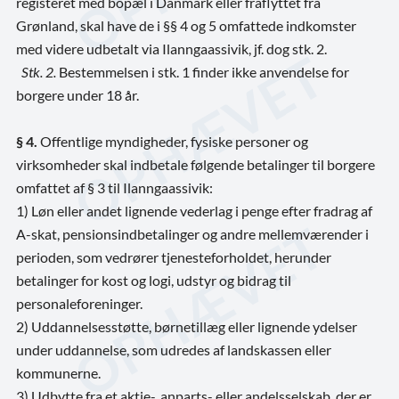
registeret med bopæl i Danmark eller fraflyttet fra
Grønland, skal have de i §§ 4 og 5 omfattede indkomster
med videre udbetalt via Ilanngaassivik, jf. dog stk. 2.
Stk. 2.
Bestemmelsen i stk. 1 finder ikke anvendelse for
borgere under 18 år.
§ 4.
Offentlige myndigheder, fysiske personer og
virksomheder skal indbetale følgende betalinger til borgere
omfattet af § 3 til Ilanngaassivik:
1) Løn eller andet lignende vederlag i penge efter fradrag af
A-skat, pensionsindbetalinger og andre mellemværender i
perioden, som vedrører tjenesteforholdet, herunder
betalinger for kost og logi, udstyr og bidrag til
personaleforeninger.
2) Uddannelsesstøtte, børnetillæg eller lignende ydelser
under uddannelse, som udredes af landskassen eller
kommunerne.
3)
Udbytte fra et aktie-, anparts- eller andelsselskab, der er