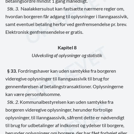
betalingsordre mindst 1 gang månedligt.
Stk. 3.
Naalakkersuisut kan fastsætte nærmere regler om,
hvordan borgeren får adgang til oplysninger i Ilanngaassivik,
samt eventuel betaling herfor ved genfremsendelse pr. brev.
Elektronisk genfremsendelse er gratis.
Kapitel 8
Udveksling af oplysninger og statistik
§ 33.
Fordringshaver kan uden samtykke fra borgeren
videregive oplysninger til Ilanngaassivik til brug for
gennemførelsen af betalingstransaktioner. Oplysningerne
kan være personfølsomme.
Stk. 2.
Kommunalbestyrelsen kan uden samtykke fra
borgeren videregive oplysninger, herunder fortrolige
oplysninger, til Ilanngaassivik, såfremt dette er nødvendigt
til brug for udbetalinger af indkomst og ydelser til borgere,
herunder oplysninger om borgere, der har fået forhøjet eller