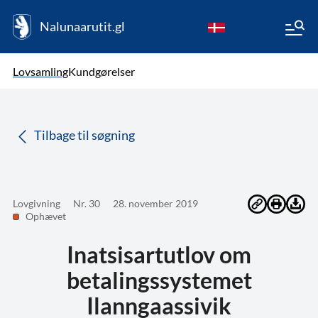
Nalunaarutit.gl
kl-GL
Vælg sprog
Lovsamling
Kundgørelser
da
( Valgt )
Tilbage til søgning
Lovgivning
Nr. 30
28. november 2019
Ophævet
Inatsisartutlov om
betalingssystemet
Ilanngaassivik