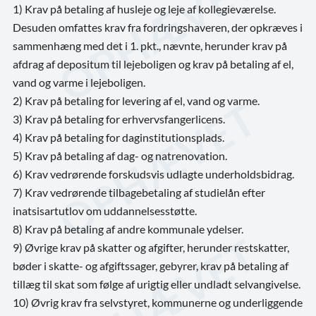
1) Krav på betaling af husleje og leje af kollegieværelse.
Desuden omfattes krav fra fordringshaveren, der opkræves i
sammenhæng med det i 1. pkt., nævnte, herunder krav på
afdrag af depositum til lejeboligen og krav på betaling af el,
vand og varme i lejeboligen.
2) Krav på betaling for levering af el, vand og varme.
3) Krav på betaling for erhvervsfangerlicens.
4) Krav på betaling for daginstitutionsplads.
5) Krav på betaling af dag- og natrenovation.
6) Krav vedrørende forskudsvis udlagte underholdsbidrag.
7) Krav vedrørende tilbagebetaling af studielån efter
inatsisartutlov om uddannelsesstøtte.
8) Krav på betaling af andre kommunale ydelser.
9) Øvrige krav på skatter og afgifter, herunder restskatter,
bøder i skatte- og afgiftssager, gebyrer, krav på betaling af
tillæg til skat
som følge af urigtig eller undladt selvangivelse.
10) Øvrig krav fra selvstyret, kommunerne og underliggende