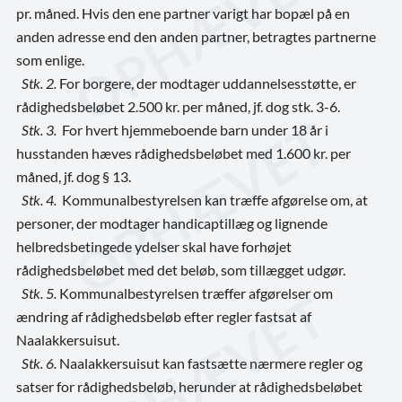
pr. måned. Hvis den ene partner varigt har bopæl på en
anden adresse end den anden partner, betragtes partnerne
som enlige.
Stk. 2.
For borgere, der modtager uddannelsesstøtte, er
rådighedsbeløbet 2.500 kr. per måned, jf. dog stk. 3-6.
Stk. 3.
For hvert hjemmeboende barn under 18 år i
husstanden hæves rådighedsbeløbet med 1.600 kr. per
måned, jf. dog § 13.
Stk. 4.
Kommunalbestyrelsen kan træffe afgørelse om, at
personer, der modtager handicaptillæg og lignende
helbredsbetingede ydelser skal have forhøjet
rådighedsbeløbet med det beløb, som tillægget udgør.
Stk. 5.
Kommunalbestyrelsen træffer afgørelser om
ændring af rådighedsbeløb efter regler fastsat af
Naalakkersuisut.
Stk. 6.
Naalakkersuisut kan fastsætte nærmere regler og
satser for rådighedsbeløb, herunder at rådighedsbeløbet