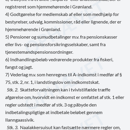
registreret som hjemmehørende i Grønland.
4) Godtgørelse for medlemskab af eller som medhjælp for
bestyrelser, udvalg, kommissioner, råd eller lignende, der er
hjemmehørende i Grønland.
5) Pensioner og sumudbetalinger m.v. fra pensionskasser
eller livs- og pensionsforsikringsselskaber, samt fra
tjenestemandspensionsordninger.
6) Indhandlingsbeløb vedrørende produkter fra fiskeri,
fangst og jagt.
7) Vederlag m.v. som henregnes til A-indkomst i medfør af §
75, stk. 2, nr. 1, i landstingslov om indkomstskat.
Stk. 2.
Skatteforvaltningen kan i tvivlstilfælde træffe
afgørelse om, hvorvidt en indkomst er omfattet af stk. 1 eller
regler udstedt i medfør af stk. 3 og påbyde den
indbetalingspligtige at indbetale beløbet gennem
Ilanngaassivik.
Stk. 3.
Naalakkersuisut kan fastsætte nærmere regler om,