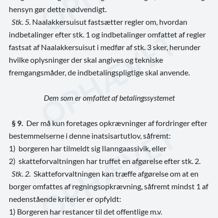
hensyn gør dette nødvendigt.
Stk. 5.
Naalakkersuisut fastsætter regler om, hvordan
indbetalinger efter stk. 1 og indbetalinger omfattet af regler
fastsat af Naalakkersuisut i medfør af stk. 3 sker, herunder
hvilke oplysninger der skal angives og tekniske
fremgangsmåder, de indbetalingspligtige skal anvende.
Dem som er omfattet af betalingssystemet
§ 9.
Der må kun foretages opkrævninger af fordringer efter
bestemmelserne i denne inatsi­sar­tutlov, såfremt:
1) borgeren har tilmeldt sig Ilanngaassivik, eller
2) skatteforvaltningen har truffet en afgørelse efter stk. 2.
Stk
.
2.
Skatteforvaltningen kan træffe afgørelse om at en
borger omfattes af regningsopkrævning, såfremt mindst 1 af
nedenstående kriterier er opfyldt:
1) Borgeren har restancer til det offentlige m.v.