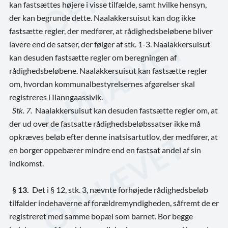
kan fastsættes højere i visse tilfælde, samt hvilke hensyn,
der kan begrunde dette. Naalakkersuisut kan dog ikke
fastsætte regler, der medfører, at rådighedsbeløbene bliver
lavere end de satser, der følger af stk. 1-3. Naalakkersuisut
kan desuden fastsætte regler om beregningen af
rådighedsbeløbene. Naalakkersuisut kan fastsætte regler
om, hvordan kommunalbestyrelsernes afgørelser skal
registreres i Ilanngaassivik.
Stk. 7.
Naalakkersuisut kan desuden fastsætte regler om, at
der ud over de fastsatte rådighedsbeløbssatser ikke må
opkræves beløb efter denne inatsisartutlov, der medfører, at
en borger oppebærer mindre end en fastsat andel af sin
indkomst.
§ 13.
Det i § 12, stk. 3, nævnte forhøjede rådighedsbeløb
tilfalder indehaverne af forældremyndigheden, såfremt de er
registreret med samme bopæl som barnet. Bor begge