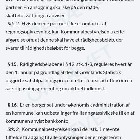
partner. En ansøgning skal ske på den måde,
skatteforvaltningen anviser.
Stk. 2.
Hvis den ene partner ikke er omfattet af
regningsopkrævning, kan Kommunalbestyrelsen træffe
afgørelse om, at denne skal have et rådighedsbeløb, der
svarer til rådighedsbeløbet for begge.
§ 15.
Rådighedsbeløbene i § 12, stk. 1-3, reguleres hvert år
den 1. januar på grundlag af den af Grønlands Statistik
opgjorte satstilpasningsprocent efter Inatsisartutlov om en
satstilpasningsprocent og om aktuel indkomst.
§ 16.
Er en borger sat under økonomisk administration af
en kommune, kan udbetalinger fra Ilanngaassivik ske til en af
kommunen anvist bankkonto.
Stk. 2.
Kommunalbestyrelsen kan i de i stk. 1 nævnte
tilfælde få adgang til alle oplysninger der er registeret i