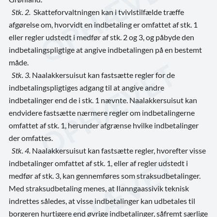
Stk. 2.
Skatteforvaltningen kan i tvivlstilfælde træffe
afgørelse om, hvorvidt en indbetaling er omfattet af stk. 1
eller regler udstedt i medfør af stk. 2 og 3, og påbyde den
indbetalingspligtige at angive indbetalingen på en bestemt
måde.
Stk. 3.
Naalakkersuisut kan fastsætte regler for de
indbetalingspligtiges adgang til at angive andre
indbetalinger end de i stk. 1 nævnte. Naalakkersuisut kan
endvidere fastsætte nærmere regler om indbetalingerne
omfattet af stk. 1, herunder afgrænse hvilke indbetalinger
der omfattes.
Stk. 4.
Naalakkersuisut kan fastsætte regler, hvorefter visse
indbetalinger omfattet af stk. 1, eller af regler udstedt i
medfør af stk. 3, kan gennemføres som straksudbetalinger.
Med straksudbetaling menes, at Ilanngaassivik teknisk
indrettes således, at visse indbetalinger kan udbetales til
borgeren hurtigere end øvrige indbetalinger, såfremt særlige