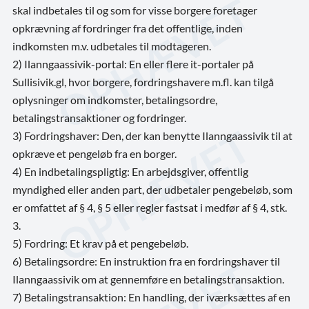
skal indbetales til og som for visse borgere foretager
opkrævning af fordringer fra det offentlige, inden
indkomsten m.v. udbetales til modtageren.
2) Ilanngaassivik-portal: En eller flere it-portaler på
Sullisivik.gl, hvor borgere, fordringshavere m.fl. kan tilgå
oplysninger om indkomster, betalingsordre,
betalingstransaktioner og fordringer.
3) Fordringshaver: Den, der kan benytte Ilanngaassivik til at
opkræve et pengeløb fra en borger.
4) En indbetalingspligtig: En arbejdsgiver, offentlig
myndighed eller anden part, der udbetaler pengebeløb, som
er omfattet af § 4, § 5 eller regler fastsat i medfør af § 4, stk.
3.
5) Fordring: Et krav på et pengebeløb.
6) Betalingsordre: En instruktion fra en fordringshaver til
Ilanngaassivik om at gennemføre en betalingstransaktion.
7) Betalingstransaktion: En handling, der iværksættes af en