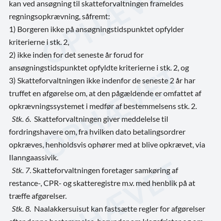
kan ved ansøgning til skatteforvaltningen frameldes
regningsopkrævning, såfremt:
1) Borgeren ikke på ansøgningstidspunktet opfylder
kriterierne i stk. 2,
2) ikke inden for det seneste år forud for
ansøgningstidspunktet opfyldte kriterierne i stk. 2,
og
3) Skatteforvaltningen ikke indenfor de seneste 2 år har
truffet en afgørelse om, at den pågældende er omfattet af
opkrævningssystemet i medfør af bestemmelsens stk. 2.
Stk. 6.
Skatteforvaltningen giver meddelelse til
fordringshavere om, fra hvilken dato betalingsordrer
opkræves, henholdsvis ophører med at blive opkrævet, via
Ilanngaassivik.
Stk. 7
. Skatteforvaltningen foretager samkøring af
restance-, CPR- og skatteregistre m.v. med henblik på at
træffe afgørelser.
Stk. 8.
Naalakkersuisut kan fastsætte regler for afgørelser