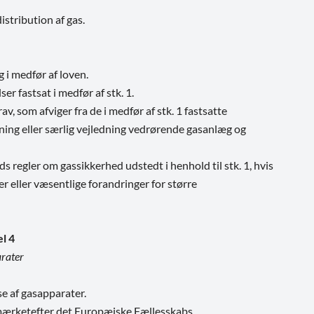
istribution af gas.
 i medfør af loven.
 fastsat i medfør af stk. 1.
, som afviger fra de i medfør af stk. 1 fastsatte
ing eller særlig vejledning vedrørende gasanlæg og
egler om gassikkerhed udstedt i henhold til stk. 1, hvis
eller væsentlige forandringer for større
el 4
rater
e af gasapparater.
mærketefter det Europæiske Fællesskabs