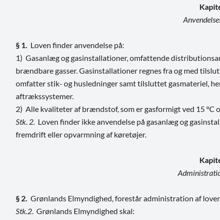
Kapit
Anvendels
§ 1.
Loven finder anvendelse på:
1) Gasanlæg og gasinstallationer, omfattende distributionsan
brændbare gasser. Gasinstallationer regnes fra og med tilslut
omfatter stik- og husledninger samt tilsluttet gasmateriel, h
aftrækssystemer.
2) Alle kvaliteter af brændstof, som er gasformigt ved 15 °C
Stk. 2.
Loven finder ikke anvendelse på gasanlæg og gasinstall
fremdrift eller opvarmning af køretøjer.
Kapit
Administratio
§ 2.
Grønlands Elmyndighed, forestår administration af loven
Stk.2
. Grønlands Elmyndighed skal: