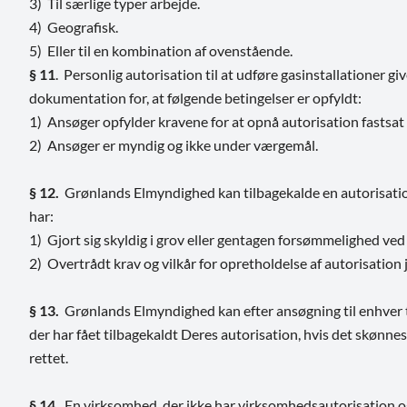
3) Til særlige typer arbejde.
4) Geografisk.
5) Eller til en kombination af ovenstående.
§ 11
. Personlig autorisation til at udføre gasinstallationer g
dokumentation for, at følgende betingelser er opfyldt:
1) Ansøger opfylder kravene for at opnå autorisation fastsat
2) Ansøger er myndig og ikke under værgemål.
§ 12.
Grønlands Elmyndighed kan tilbagekalde en autorisatio
har:
1) Gjort sig skyldig i grov eller gentagen forsømmelighed ved
2) Overtrådt krav og vilkår for opretholdelse af autorisation j
§ 13.
Grønlands Elmyndighed kan efter ansøgning til enhver 
der har fået tilbagekaldt Deres autorisation, hvis det skønnes,
rettet.
§ 14.
En virksomhed, der ikke har virksomhedsautorisation og