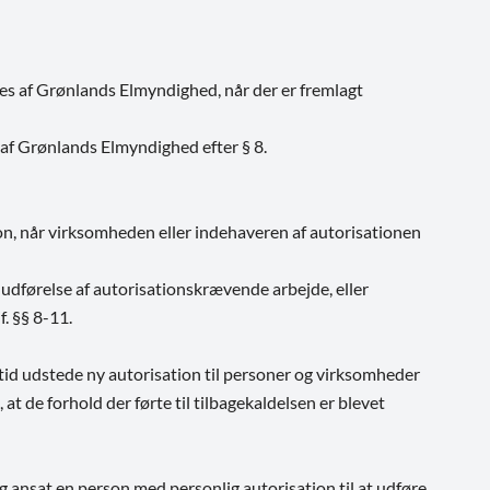
ives af Grønlands Elmyndighed, når der er fremlagt
 af Grønlands Elmyndighed efter § 8.
n, når virksomheden eller indehaveren af autorisationen
 udførelse af autorisationskrævende arbejde, eller
f. §§ 8-11.
tid udstede ny autorisation til personer og virksomheder
 at de forhold der førte til tilbagekaldelsen er blevet
 ansat en person med personlig autorisation til at udføre