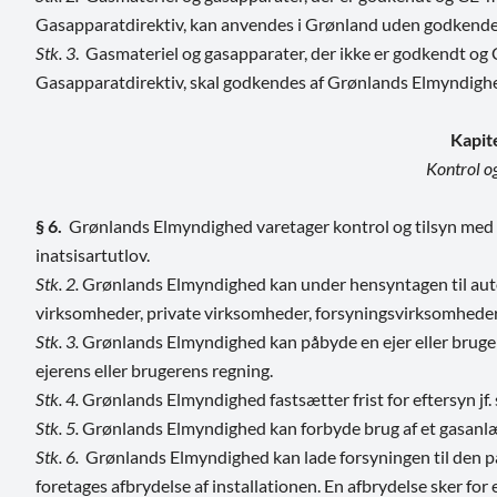
Gasapparatdirektiv, kan anvendes i Grønland uden godkende
Stk. 3
. Gasmateriel og gasapparater, der ikke er godkendt o
Gasapparatdirektiv, skal godkendes af Grønlands Elmyndigh
Kapit
Kontrol og
§ 6.
Grønlands Elmyndighed varetager kontrol og tilsyn med a
inatsisartutlov.
Stk. 2.
Grønlands Elmyndighed kan under hensyntagen til autor
virksomheder, private virksomheder, forsyningsvirksomheder o
Stk. 3.
Grønlands Elmyndighed kan påbyde en ejer eller bruger 
ejerens eller brugerens regning.
Stk. 4.
Grønlands Elmyndighed fastsætter frist for eftersyn jf. 
Stk. 5.
Grønlands Elmyndighed kan forbyde brug af et gasanlæ
Stk. 6.
Grønlands Elmyndighed kan lade forsyningen til den pågæl
foretages afbrydelse af installationen. En afbrydelse sker for 