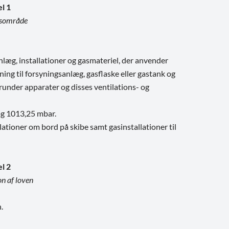
el 1
esområde
læg, installationer og gasmateriel, der anvender
ning til forsyningsanlæg, gasflaske eller gastank og
erunder apparater og disses ventilations- og
 og 1013,25 mbar.
ationer om bord på skibe samt gasinstallationer til
el 2
n af loven
.