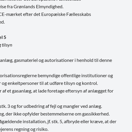
lse fra Grønlands Elmyndighed.
g CE-mærket efter det Europæiske Fællesskabs
ed.
el 5
 tilsyn
nlæg, gasmateriel og autorisationer i henhold til denne
isationsreglerne bemyndige offentlige institutioner og
g enkeltpersoner til at udføre tilsyn og kontrol.
af et gasanlæg, at lade foretage eftersyn af anlægget for
stk. 3 og for udbedring af fejl og mangler ved anlæg.
g, der ikke opfylder bestemmelserne om gassikkerhed.
dende installation, jf. stk. 5, afbryde eller kræve, at der
ejerens regning og risiko.