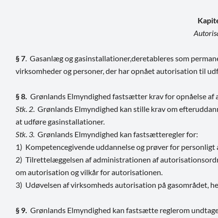
Kapit
Autoris
§ 7
. Gasanlæg og gasinstallationer,deretableres som permane
virksomheder og personer, der har opnået autorisation til udfør
§ 8.
Grønlands Elmyndighed fastsætter krav for opnåelse af aut
Stk. 2
. Grønlands Elmyndighed kan stille krav om efteruddanne
at udføre gasinstallationer.
Stk. 3.
Grønlands Elmyndighed kan fastsætteregler for:
1) Kompetencegivende uddannelse og prøver for personligt 
2) Tilrettelæggelsen af administrationen af autorisationso
om autorisation og vilkår for autorisationen.
3) Udøvelsen af virksomheds autorisation på gasområdet, he
§ 9.
Grønlands Elmyndighed kan fastsætte reglerom undtagels