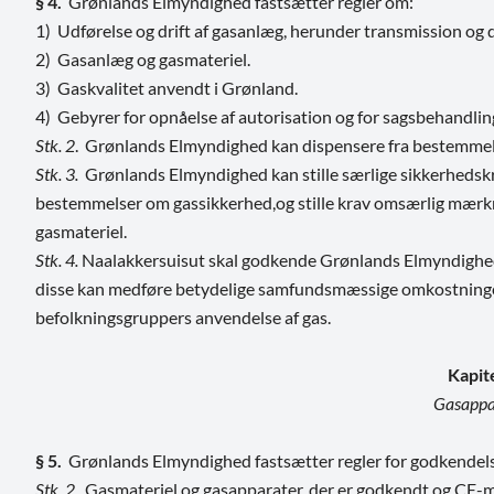
§ 4.
Grønlands Elmyndighed fastsætter regler om:
1) Udførelse og drift af gasanlæg, herunder transmission og d
2) Gasanlæg og gasmateriel.
3) Gaskvalitet anvendt i Grønland.
4) Gebyrer for opnåelse af autorisation og for sagsbehandling
Stk. 2
. Grønlands Elmyndighed kan dispensere fra bestemmelser
Stk. 3.
Grønlands Elmyndighed kan stille særlige sikkerhedskrav
bestemmelser om gassikkerhed,og stille krav omsærlig mærkn
gasmateriel.
Stk. 4.
Naalakkersuisut skal godkende Grønlands Elmyndigheds r
disse kan medføre betydelige samfundsmæssige omkostninger 
befolkningsgruppers anvendelse af gas.
Kapit
Gasappa
§ 5.
Grønlands Elmyndighed fastsætter regler for godkendels
Stk. 2.
Gasmateriel og gasapparater, der er godkendt og CE-