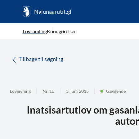
Nalunaarutit.gl
kl-GL
Vælg sprog
Lovsamling
Kundgørelser
da
( Valgt )
Tilbage til søgning
Lovgivning
Nr. 10
3. juni 2015
Gældende
Inatsisartutlov om gasan
autor