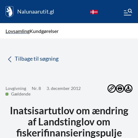
Nalunaarutit.gl
kl-GL
Vælg sprog
Lovsamling
Kundgørelser
da
( Valgt )
Tilbage til søgning
Lovgivning
Nr. 8
3. december 2012
Gældende
Inatsisartutlov om ændring
af Landstinglov om
fiskerifinansieringspulje