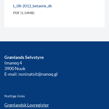
L_08-2012_betaenk_dk
PDF (1.14MB)
Grønlands Selvstyre
Imaneq 4
3900 Nuuk
E-mail: nsninatsit@nanoq.gl
Nyttige links
Grønlandsk Lovregister