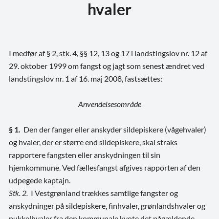
hvaler
I medfør af § 2, stk. 4, §§ 12, 13 og 17 i landstingslov nr. 12 af
29. oktober 1999 om fangst og jagt som senest ændret ved
landstingslov nr. 1 af 16. maj 2008, fastsættes:
Anvendelsesområde
§ 1.
Den der fanger eller anskyder sildepiskere (vågehvaler)
og hvaler, der er større end sildepiskere, skal straks
rapportere fangsten eller anskydningen til sin
hjemkommune. Ved fællesfangst afgives rapporten af den
udpegede kaptajn.
Stk. 2.
I Vestgrønland trækkes samtlige fangster og
anskydninger på sildepiskere, finhvaler, grønlandshvaler og
pukkelhvaler fra den kommunale kvote det pågældende