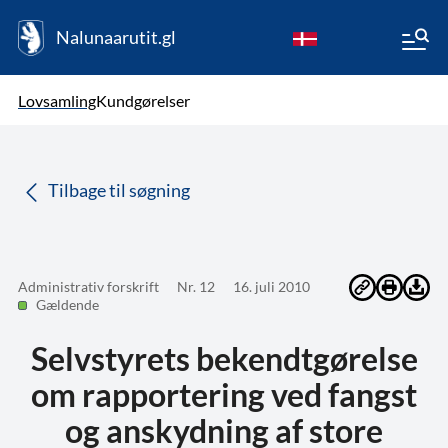
Nalunaarutit.gl
kl-GL
Vælg sprog
Lovsamling
Kundgørelser
da
( Valgt )
Tilbage til søgning
Administrativ forskrift
Nr. 12
16. juli 2010
Gældende
Selvstyrets bekendtgørelse
om rapportering ved fangst
og anskydning af store