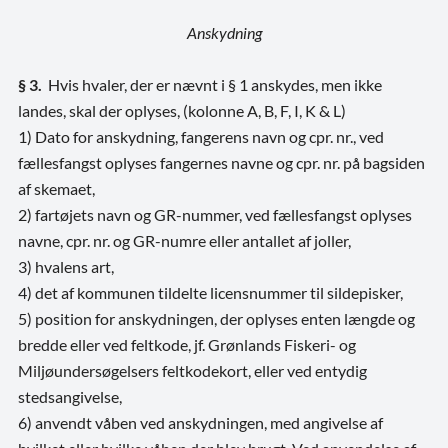
Anskydning
§ 3.
Hvis hvaler, der er nævnt i § 1 anskydes, men ikke
landes, skal der oplyses, (kolonne A, B, F, I, K & L)
1) Dato for anskydning, fangerens navn og cpr. nr., ved
fællesfangst oplyses fangernes navne og cpr. nr. på bagsiden
af skemaet,
2) fartøjets navn og GR-nummer, ved fællesfangst oplyses
navne, cpr. nr. og GR-numre eller antallet af joller,
3) hvalens art,
4) det af kommunen tildelte licensnummer til sildepisker,
5) position for anskydningen, der oplyses enten længde og
bredde eller ved feltkode, jf. Grønlands Fiskeri- og
Miljøundersøgelsers feltkodekort, eller ved entydig
stedsangivelse,
6) anvendt våben ved anskydningen, med angivelse af