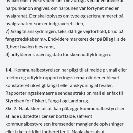
hvilket eller hvilke våben der blev brugt. Ved anvendelse af
harpunkanon angives, om harpunen var forsynet med en
hvalgranat. Der skal oplyses om type og serienummeret på
hvalgranaten, som er indgraveret i den,
7) årsag til anskydningen, f.eks. dårlige vejrforhold, brud på
fangstredskaber m.v. Endvidere markeres der på Bilag I, side
3, hvor hvalen blev ramt,
8) udfylderens navn og dato for skemaudfyldningen.
§ 4.
Kommunalbestyrelsen har pligt til at melde pr. mail eller
telefon og udfylde rapporteringsskema, når der er blevet
konstateret ulovligt fangst eller anskydning af hvaler.
Rapporteringsskemaerne sendes straks pr. mail eller fax til
Styrelsen for Fiskeri, Fangst og Landbrug.
Stk. 2.
Naalakkersuisut kan pålægge kommunalbestyrelsen
at lade udstedte licenser bortfalde, såfremt
kommunalbestyrelsen fremsender manglende oplysninger
eller ikke rettidigt indberetter til Naalakkersuisut.