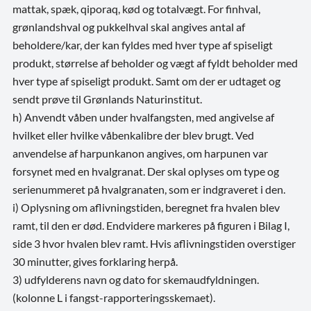
mattak, spæk, qiporaq, kød og totalvægt. For finhval,
grønlandshval og pukkelhval skal angives antal af
beholdere/kar, der kan fyldes med hver type af spiseligt
produkt, størrelse af beholder og vægt af fyldt beholder med
hver type af spiseligt produkt. Samt om der er udtaget og
sendt prøve til Grønlands Naturinstitut.
h) Anvendt våben under hvalfangsten, med angivelse af
hvilket eller hvilke våbenkalibre der blev brugt. Ved
anvendelse af harpunkanon angives, om harpunen var
forsynet med en hvalgranat. Der skal oplyses om type og
serienummeret på hvalgranaten, som er indgraveret i den.
i) Oplysning om aflivningstiden, beregnet fra hvalen blev
ramt, til den er død. Endvidere markeres på figuren i Bilag I,
side 3 hvor hvalen blev ramt. Hvis aflivningstiden overstiger
30 minutter, gives forklaring herpå.
3) udfylderens navn og dato for skemaudfyldningen.
(kolonne L i fangst-rapporteringsskemaet).