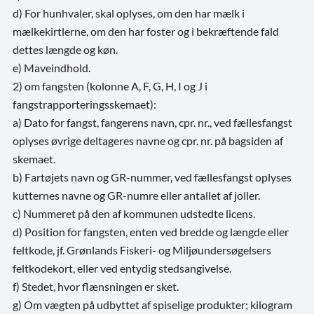
d) For hunhvaler, skal oplyses, om den har mælk i
mælkekirtlerne, om den har foster og i bekræftende fald
dettes længde og køn.
e) Maveindhold.
2) om fangsten (kolonne A, F, G, H, I og J i
fangstrapporteringsskemaet):
a) Dato for fangst, fangerens navn, cpr. nr., ved fællesfangst
oplyses øvrige deltageres navne og cpr. nr. på bagsiden af
skemaet.
b) Fartøjets navn og GR-nummer, ved fællesfangst oplyses
kutternes navne og GR-numre eller antallet af joller.
c) Nummeret på den af kommunen udstedte licens.
d) Position for fangsten, enten ved bredde og længde eller
feltkode, jf. Grønlands Fiskeri- og Miljøundersøgelsers
feltkodekort, eller ved entydig stedsangivelse.
f) Stedet, hvor flænsningen er sket.
g) Om vægten på udbyttet af spiselige produkter; kilogram