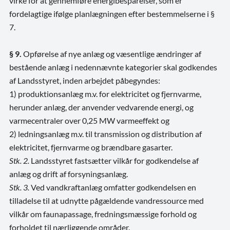
virke for at gennemføre energibesparelser, som er
fordelagtige ifølge planlægningen efter bestemmelserne i §
7.
§ 9.
Opførelse af nye anlæg og væsentlige ændringer af
bestående anlæg i nedennævnte kategorier skal godkendes
af Landsstyret, inden arbejdet påbegyndes:
1) produktionsanlæg m.v. for elektricitet og fjernvarme,
herunder anlæg, der anvender vedvarende energi, og
varmecentraler over 0,25 MW varmeeffekt og
2) ledningsanlæg m.v. til transmission og distribution af
elektricitet, fjernvarme og brændbare gasarter.
Stk. 2.
Landsstyret fastsætter vilkår for godkendelse af
anlæg og drift af forsyningsanlæg.
Stk. 3.
Ved vandkraftanlæg omfatter godkendelsen en
tilladelse til at udnytte pågældende vandressource med
vilkår om faunapassage, fredningsmæssige forhold og
forholdet til nærliggende områder.