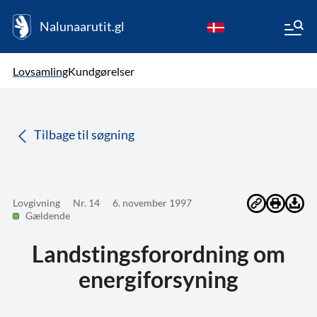
Nalunaarutit.gl
kl-GL
Vælg sprog
Lovsamling
Kundgørelser
da
( Valgt )
Tilbage til søgning
Lovgivning
Nr. 14
6. november 1997
Gældende
Landstingsforordning om
energiforsyning