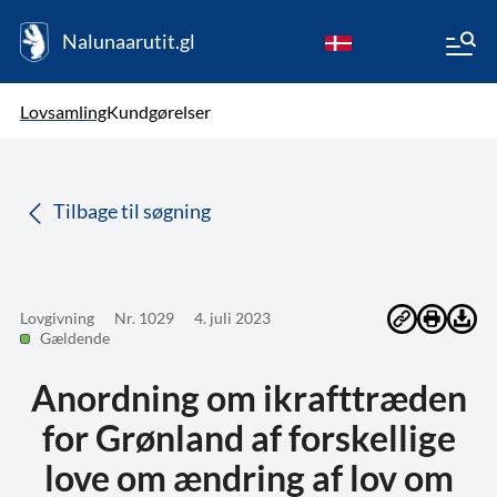
Nalunaarutit.gl
kl-GL
Vælg sprog
Lovsamling
Kundgørelser
da
( Valgt )
Tilbage til søgning
Lovgivning
Nr. 1029
4. juli 2023
Gældende
Anordning om ikrafttræden
for Grønland af forskellige
love om ændring af lov om