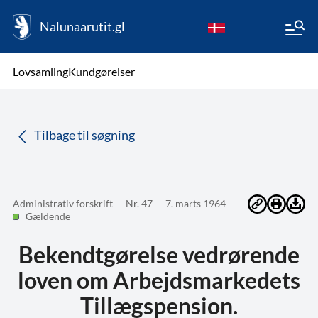
Nalunaarutit.gl
kl-GL
Vælg sprog
Lovsamling
Kundgørelser
da
( Valgt )
Tilbage til søgning
Administrativ forskrift
Nr. 47
7. marts 1964
Gældende
Bekendtgørelse vedrørende
loven om Arbejdsmarkedets
Tillægspension.