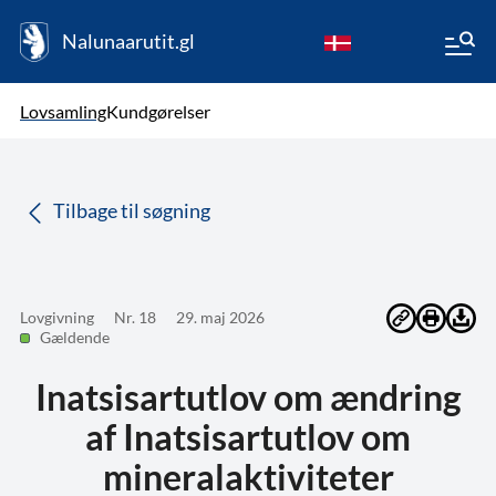
Nalunaarutit.gl
kl-GL
Vælg sprog
Lovsamling
Kundgørelser
da
( Valgt )
Tilbage til søgning
Lovgivning
Nr. 18
29. maj 2026
Gældende
Inatsisartutlov om ændring
af Inatsisartutlov om
mineralaktiviteter