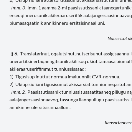
Imm. 3.
Imm. 1 aamma 2-mi paasissutissanik taaneqartunik 
erseqqinnerusunik akileraaruseriffik aalajangersaasinnaavoq
piumasaqaatinik annikinnerulersitsisinnaalluni.
Nutserisut ak
§ 6.
Translatørinut, oqalutsinut, nutserisunut assigisaannullu
unerartitsinertaqanngitsunik akiliisoq ukiut tamaasa piumaf
akileraaruseriffimmut tunniussissaaq:
1) Tigusisup inuttut normua imaluunniit CVR-normua.
2) Ukiup siuliani tigusisumut akissarsiat tunniunneqartut a
Imm. 2.
Paasissutissanik tunniussisussaatitaaneq pillugu na
aalajangersaasinnaavoq, tassunga ilanngullugu paasissutiss
annikinnerulersitsisinnaalluni.
Ilaasortaanerm