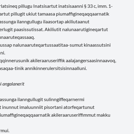
latsineq pillugu Inatsisartut inatsisaanni § 33 c, imm. 1-
eqartut pillugit ukiut tamaasa piumaffigineqaqqaarnatik
assunga ilanngullugu ilaasortap akiliutaanut
ugit paasissutissat. Akiliutit nalunaarutigineqartut
lunaaruteqassaaq.
tussap nalunaaruteqartussaatitaa-sumut kinaassutsini
ni.
qinnerusunik akileraaruseriffik aalajangersaasinnaavoq,
aqaa-tinik annikinnerulersitsisinnaalluni.
i angalanerit
 tassunga ilanngullugit sulinngiffeqarnermi
ut inunnut imaluunniit pisortani atorfeqartunut
a piumaffigineqaqqaarnatik akileraaruseriffimmut makku
rmui.