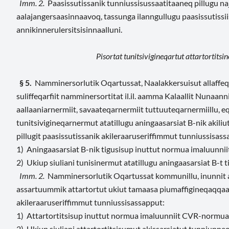
Imm. 2.
Paasissutissanik tunniussisussaatitaaneq pillugu na
aalajangersaasinnaavoq, tassunga ilanngullugu paasissutiss
annikinnerulersitsisinnaalluni.
Pisortat tunitsivigineqartut attartortitsi
§ 5.
Namminersorlutik Oqartussat, Naalakkersuisut allaffeqarfi
suliffeqarfiit namminersortitat il.il. aamma Kalaallit Nunaann
aallaaniarnermiit, savaateqarnermiit tuttuuteqarnermiillu, e
tunitsivigineqarnermut atatillugu aningaasarsiat B-nik akil
pillugit paasissutissanik akileraaruseriffimmut tunniussisass
1) Aningaasarsiat B-nik tigusisup inuttut normua imaluunn
2) Ukiup siuliani tunisinermut atatillugu aningaasarsiat B-t
Imm. 2.
Namminersorlutik Oqartussat kommunillu, inunnit an
assartuummik attartortut ukiut tamaasa piumaffigineqaqqaar
akileraaruseriffimmut tunniussisassapput:
1) Attartortitsisup inuttut normua imaluunniit CVR-normua
2) Ukiup siuliani attartortitsisumut akissarsiatut tunniunne