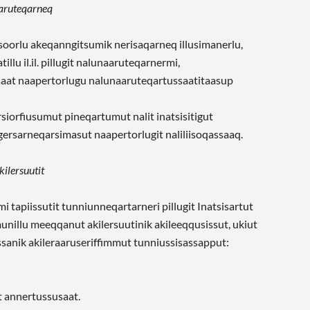
aaruteqarneq
soorlu akeqanngitsumik nerisaqarneq illusimanerlu,
illu il.il. pillugit nalunaaruteqarnermi,
sisaat naapertorlugu nalunaaruteqartussaatitaasup
iorfiusumut pineqartumut nalit inatsisitigut
gersarneqarsimasut naapertorlugit naliliisoqassaaq.
ilersuutit
i tapiissutit tunniunneqartarneri pillugit Inatsisartut
illu meeqqanut akilersuutinik akileeqqusissut, ukiut
sanik akileraaruseriffimmut tunniussisassapput:
ut annertussusaat.