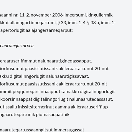
sisaanni nr. 11, 2. november 2006-imeersumi, kingullermik
kut allanngortinneqartumi, § 33, imm. 1-4, § 33 a, imm. 1-
naapertorlugit aalajangersarneqarput:
unaaruteqartarneq
eraaruseriffimmut nalunaarutigineqassapput.
orfiusumut paasissutissanik akileraartartunut 20-nut
kku digitalinngorlugit nalunaarutigissavaat.
rfiusumut paasissutissanik akileraartartunut 20-nit
iffimmit peqquneqarsinnaapput tamakku digitalinngorlugit
kkoorsinnaappat digitalinngorlugit nalunaaruteqassasut.
sutissallu inissitsiternerinut aamma akileraaruseriffiup
pingaaruteqartunik piumasaqaatinik
lunaaruteqartussaanngitsut immersugassat