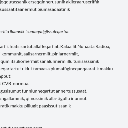
joqqutassanik erseqqinnerusunik akileraaruseriffik
iisussaatitaanermut piumasaqaatinik
nerillu ilaannik isumaqatigiissuteqartut
i, Inatsisartut allaffeqarfiat, Kalaallit Nunaata Radioa,
i kommunit, aalisarnermiit, piniarnermiit,
qqumiitsuliornermiit sanalunnermiillu tunisassianik
iuteqartartut ukiut tamaasa piumaffigineqaqqaaratik makku
apput:
iit CVR-normua.
 tigusisumut tunniunneqartut annertussusaat.
gallammik, qimussimik alla-tigullu inunnut
atik makku pillugit paasissutissanik
.
qartut annertussusaat.