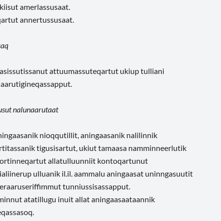
kiisut amerlassusaat.
qartut annertussusaat.
saq
asissutissanut attuumassuteqartut ukiup tulliani
naarutigineqassapput.
usut nalunaarutaat
aningaasanik nioqqutillit, aningaasanik nalilinnik
iortitassanik tigusisartut, ukiut tamaasa namminneerlutik
gortinneqartut allatulluunniit kontoqartunut
ialiinerup ulluanik il.il. aammalu aningaasat uninngasuutit
ileraaruseriffimmut tunniussisassapput.
minnut atatillugu inuit allat aningaasaataannik
eqassasoq.