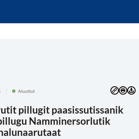
5
Atuuttut
tit pillugit paasissutissanik
pillugu Namminersorlutik
nalunaarutaat