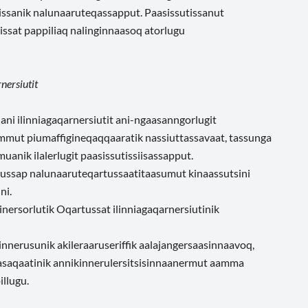
utissanik nalunaaruteqassapput. Paasissutissanut
ssat pappiliaq nalinginnaasoq atorlugu
nersiutit
ni ilinniagaqarnersiutit ani-ngaasanngorlugit
fimmut piumaffigineqaqqaaratik nassiuttassavaat, tassunga
uanik ilalerlugit paasissutissiisassapput.
tussap nalunaaruteqartussaatitaasumut kinaassutsini
ni.
nersorlutik Oqartussat ilinniagaqarnersiutinik
nerusunik akileraaruseriffik aalajangersaasinnaavoq,
masaqaatinik annikinnerulersitsisinnaanermut aamma
illugu.