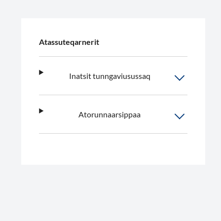
Atassuteqarnerit
Inatsit tunngaviusussaq
Atorunnaarsippaa