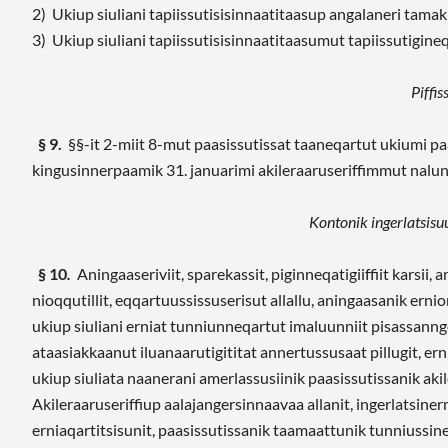
2) Ukiup siuliani tapiissutisisinnaatitaasup angalaneri tamak
3) Ukiup siuliani tapiissutisisinnaatitaasumut tapiissutigine
Piffis
§ 9.
§§-it 2-miit 8-mut paasissutissat taaneqartut ukiumi pa
kingusinnerpaamik 31. januarimi akileraaruseriffimmut nalu
Kontonik ingerlatsisu
§ 10
.
Aningaaseriviit, sparekassit, piginneqatigiiffiit karsii, 
nioqqutillit, eqqartuussissuserisut allallu, aningaasanik ern
ukiup siuliani erniat tunniunneqartut imaluunniit pisassann
ataasiakkaanut iluanaarutigititat annertussusaat pillugit, ern
ukiup siuliata naanerani amerlassusiinik paasissutissanik ak
Akileraaruseriffiup aalajangersinnaavaa allanit, ingerlatsiner
erniaqartitsisunit, paasissutissanik taamaattunik tunniussin