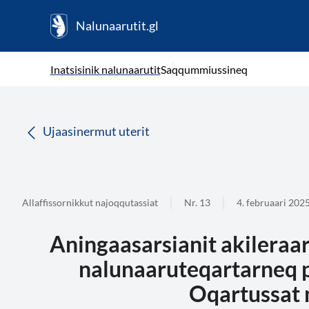
Nalunaarutit.gl
kl-GL
( Toqqagaq )
Oqaatsit toqqakkit
Inatsisinik nalunaarutit
Saqqummiussineq
da
Ujaasinermut uterit
Allaffissornikkut najoqqutassiat
Nr. 13
4. februaari 202
Aningaasarsianit akileraaru
nalunaaruteqartarneq 
Oqartussat 