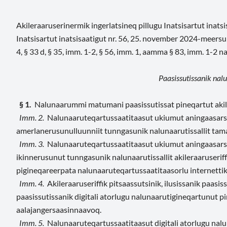
Akileraaruserinermik ingerlatsineq pillugu Inatsisartut inat
Inatsisartut inatsisaatigut nr. 56, 25. november 2024-meersuk
4, § 33 d, § 35, imm. 1-2, § 56, imm. 1, aamma § 83, imm. 1-2 
Paasissutissanik nal
§ 1.
Nalunaarummi matumani paasissutissat pineqartut akil
Imm. 2.
Nalunaaruteqartussaatitaasut ukiumut aningaasarsi
amerlanerusunulluunniit tunngasunik nalunaarutissallit tama
Imm. 3.
Nalunaaruteqartussaatitaasut ukiumut aningaasarsio
ikinnerusunut tunngasunik nalunaarutissallit akileraaruser
pigineqareerpata nalunaaruteqartussaatitaasorlu internetti
Imm. 4.
Akileraaruseriffik pitsaassutsinik, ilusissanik paasis
paasissutissanik digitali atorlugu nalunaarutigineqartunut 
aalajangersaasinnaavoq.
Imm. 5.
Nalunaaruteqartussaatitaasut digitali atorlugu na