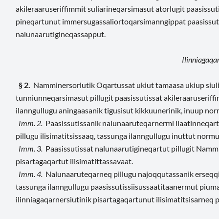
akileraaruseriffimmit suliarineqarsimasut atorlugit paasiss
pineqartunut immersugassaliortoqarsimanngippat paasissuti
nalunaarutigineqassapput.
Ilinniagaqar
§ 2.
Namminersorlutik Oqartussat ukiut tamaasa ukiup siulia
tunniunneqarsimasut pillugit paasissutissat akileraaruserif
ilanngullugu aningaasanik tigusisut kikkuunerinik, inuup norm
Imm. 2.
Paasissutissanik nalunaaruteqarnermi ilaatinneqar
pillugu ilisimatitsissaaq, tassunga ilanngullugu inuttut normu
Imm. 3.
Paasissutissat nalunaarutigineqartut pillugit Nammi
pisartagaqartut ilisimatittassavaat.
Imm. 4.
Nalunaaruteqarneq pillugu najoqqutassanik erseqqin
tassunga ilanngullugu paasissutissiisussaatitaanermut piu
ilinniagaqarnersiutinik pisartagaqartunut ilisimatitsisarneq p