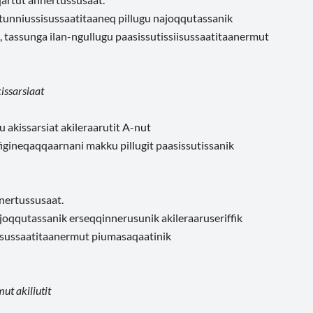
tunniussisussaatitaaneq pillugu najoqqutassanik
, tassunga ilan-ngullugu paasissutissiisussaatitaanermut
issarsiaat
 akissarsiat akileraarutit A-nut
figineqaqqaarnani makku pillugit paasissutissanik
nnertussusaat.
joqqutassanik erseqqinnerusunik akileraaruseriffik
iisussaatitaanermut piumasaqaatinik
ut akiliutit