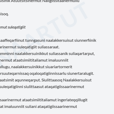
isinik Atuutsitsinermut Naligiissitaanermullu
isoq.
mut suleqatigiit
saaffeqarfiinut tunngasuni naalakkersuisut siunnerfiinik
rinermut suleqatigiit suliassaraat.
fimminni naalakkersuinikkut suliassanik suliaqartarput,
nermut ataatsimiititaliamut imaluunniit
lugu, naalakkersuinikkut siuariartornerit
ersuuteqarnissaq oqaloqatigiinnissarlu siunertaralugit.
taatsimit aqunneqarput. Siulittaasoq Naalakkersuisut
uleqatigiinni siulittaasut
ataqatigiissaarinermut
ssaarinermut ataatsimiititaliamut ingerlateqqillugit
 imaluunniit suliani ataqatigiissaarinermut