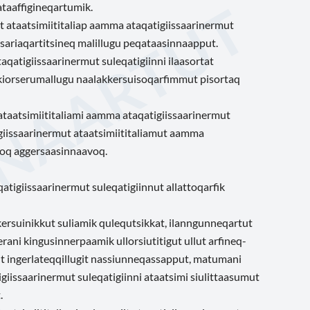
ataaffigineqartumik.
t ataatsimiititaliap aamma ataqatigiissaarinermut
 pisariaqartitsineq malillugu peqataasinnaapput.
aqatigiissaarinermut suleqatigiinni ilaasortat
ikiorserumallugu naalakkersuisoqarfimmut pisortaq
 ataatsimiititaliami aamma ataqatigiissaarinermut
igiissaarinermut ataatsimiititaliamut aamma
asoq aggersaasinnaavoq.
qatigiissaarinermut suleqatigiinnut
allattoqarfik
ersuinikkut suliamik qulequtsikkat, ilanngunneqartut
ani kingusinnerpaamik ullorsiutitigut ullut arfineq-
t ingerlateqqillugit nassiunneqassapput, matumani
igiissaarinermut suleqatigiinni ataatsimi siulittaasumut
.