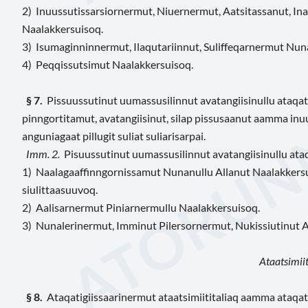
2) Inuussutissarsiornermut, Niuernermut, Aatsitassanut, Ina
Naalakkersuisoq.
3) Isumaginninnermut, Ilaqutariinnut, Suliffeqarnermut N
4) Peqqissutsimut Naalakkersuisoq.
§ 7.
Pissuussutinut uumassusilinnut avatangiisinullu ataqati
pinngortitamut, avatangiisinut, silap pissusaanut aamma inu
anguniagaat pillugit suliat suliarisarpai.
Imm. 2.
Pisuussutinut uumassusilinnut avatangiisinullu ata
1)
N
aalagaaffinngornissamut Nunanullu Allanut Naalakkersui
siulittaasuuvoq.
2) Aalisarnermut Piniarnermullu Naalakkersuisoq.
3) Nunalerinermut, Imminut Pilersornermut, Nukissiutinut A
Ataatsimiit
§ 8.
Ataqatigiissaarinermut ataatsimiititaliaq aamma ataq