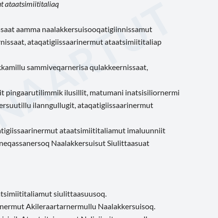
 ataatsimiititaliaq
issaat aamma naalakkersuisooqatigiinnissamut
ssaat, ataqatigiissaarinermut ataatsimiititaliap
kkamillu sammiveqarnerisa qulakkeernissaat,
 pingaarutilimmik ilusillit, matumani inatsisiliornermi
rsuutillu ilanngullugit, ataqatigiissaarinermut
tigiissaarinermut ataatsimiititaliamut imaluunniit
nneqassanersoq Naalakkersuisut Siulittaasuat
tsimiititaliamut siulittaasuusoq.
rnermut Akileraartarnermullu Naalakkersuisoq.