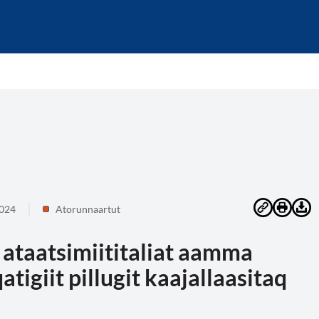
2024
Atorunnaartut
 ataatsimiititaliat aamma
tigiit pillugit kaajallaasitaq