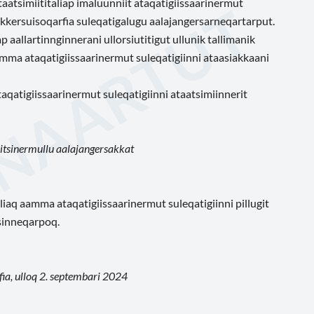
taatsimiititaliap imaluunniit ataqatigiissaarinermut
lakkersuisoqarfia suleqatigalugu aalajangersarneqartarput.
p aallartinnginnerani ullorsiutitigut ullunik tallimanik
amma ataqatigiissaarinermut suleqatigiinni ataasiakkaani
qatigiissaarinermut suleqatigiinni ataatsimiinnerit
itsinermullu aalajangersakkat
liaq aamma ataqatigiissaarinermut suleqatigiinni pillugit
rsinneqarpoq.
ia, ulloq 2. septembari 2024