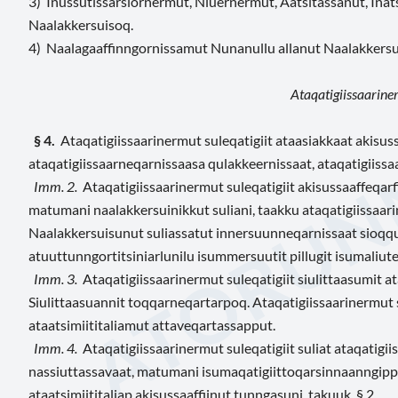
3) Inussutissarsiornermut, Niuernermut, Aatsitassanut, Inats
Naalakkersuisoq.
4) Naalagaaffinngornissamut Nunanullu allanut Naalakkersu
Ataqatigiissaariner
§ 4.
Ataqatigiissaarinermut suleqatigiit ataasiakkaat akisus
ataqatigiissaarneqarnissaasa qulakkeernissaat, ataqatigiissaa
Imm. 2.
Ataqatigiissaarinermut suleqatigiit akisussaaffeqar
matumani naalakkersuinikkut suliani, taakku ataqatigiissaari
Naalakkersuisunut suliassatut innersuunneqarnissaat sioqqul
atuuttunngortitsiniarlunilu isummersuutit pillugit isumaliut
Imm. 3.
Ataqatigiissaarinermut suleqatigiit
siulittaasumit a
Siulittaasuannit toqqarneqartarpoq. Ataqatigiissaarinermut s
ataatsimiititaliamut attaveqartassapput.
Imm. 4.
Ataqatigiissaarinermut suleqatigiit suliat ataqatigii
nassiuttassavaat, matumani isumaqatigiittoqarsinnaanngippat
ataatsimiititaliap akisussaaffiinut tunngasuni, takuuk. § 2.