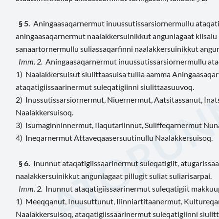
§ 5.
Aningaasaqarnermut inuussutissarsiornermullu ataqatig
aningaasaqarnermut naalakkersuinikkut anguniagaat kiisalu
sanaartornermullu suliassaqarfinni naalakkersuinikkut anguniag
Imm. 2.
Aningaasaqarnermut inuussutissarsiornermullu ataq
1) Naalakkersuisut siulittaasuisa tullia aamma Aningaasaqa
ataqatigiissaarinermut suleqatigiinni siulittaasuuvoq.
2) Inussutissarsiornermut, Niuernermut, Aatsitassanut, Inats
Naalakkersuisoq.
3) Isumaginninnermut, Ilaqutariinnut, Suliffeqarnermut N
4) Ineqarnermut Attaveqaasersuutinullu Naalakkersuisoq.
§ 6.
Inunnut ataqatigiissaarinermut suleqatigiit, atugariss
naalakkersuinikkut anguniagaat pillugit suliat suliarisarpai
.
Imm. 2.
Inunnut ataqatigiissaarinermut suleqatigiit makkuu
1) Meeqqanut, Inuusuttunut, Ilinniartitaanermut, Kultureq
Naalakkersuisoq, ataqatigiissaarinermut suleqatigiinni siulit