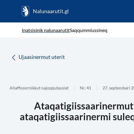
Nalunaarutit.gl
kl-GL
( Toqqagaq )
Oqaatsit toqqakkit
Inatsisinik nalunaarutit
Saqqummiussineq
da
Ujaasinermut uterit
Allaffissornikkut najoqqutassiat
Nr. 41
27. septembari 
Ataqatigiissaarinermut
ataqatigiissaarinermi suleqa