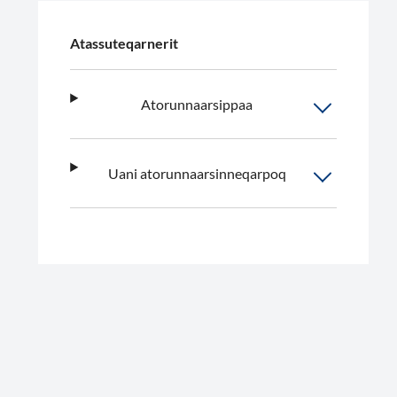
Atassuteqarnerit
Atorunnaarsippaa
Uani atorunnaarsinneqarpoq