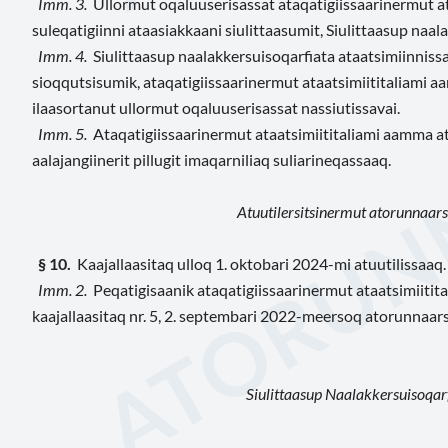
Imm. 3.
Ullormut oqaluuserisassat
ataqatigiissaarinermut a
suleqatigiinni ataasiakkaani siulittaasumit, Siulittaasup naa
Imm. 4.
Siulittaasup naalakkersuisoqarfiata
ataatsimiinnissa
sioqqutsisumik, ataqatigiissaarinermut ataatsimiititaliami a
ilaasortanut ullormut oqaluuserisassat nassiutissavai.
Imm. 5.
Ataqatigiissaarinermut ataatsimiititaliami aamma ata
aalajangiinerit pillugit imaqarniliaq suliarineqassaaq.
Atuutilersitsinermut atorunnaars
§ 10.
Kaajallaasitaq ulloq 1. oktobari 2024-mi atuutilissaaq.
Imm. 2.
Peqatigisaanik ataqatigiissaarinermut ataatsimiitita
kaajallaasitaq nr. 5, 2. septembari 2022-meersoq atorunnaa
Siulittaasup Naalakkersuisoqarf