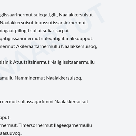
iissaarinermut suleqatigiit, Naalakkersuisut
 Naalakkersuisut inuussutissarsiornermut
aat pillugit suliat suliarisarpai.
atigiissaarinermut suleqatigiit makkuupput:
rnermut Akileraartarnermullu Naalakkersuisoq,
isinik Atuutsitsinermut Naligiissitaanermullu
unamullu Namminermut Naalakkersuisoq.
aarnermut suliassaqarfimmi Naalakkersuisut
pput:
arnermut, Timersornermut Ilageeqarnermullu
taasuuvoq..