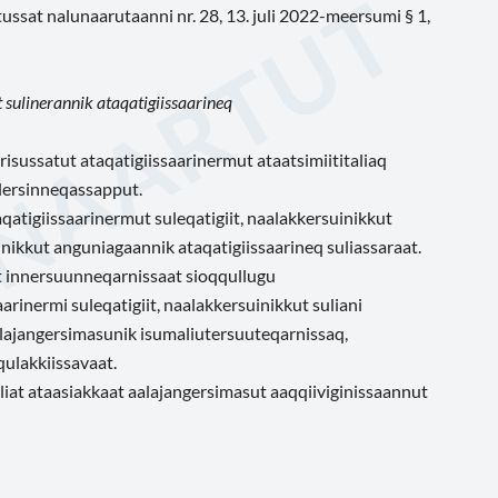
ssat nalunaarutaanni nr. 28, 13. juli 2022-meersumi § 1,
sulinerannik ataqatigiissaarineq
risussatut ataqatigiissaarinermut ataatsimiititaliaq
ilersinneqassapput.
qatigiissaarinermut suleqatigiit, naalakkersuinikkut
inikkut anguniagaannik ataqatigiissaarineq suliassaraat.
t innersuunneqarnissaat sioqqullugu
arinermi suleqatigiit, naalakkersuinikkut suliani
alajangersimasunik isumaliutersuuteqarnissaq,
ulakkiissavaat.
liat ataasiakkaat aalajangersimasut aaqqiiviginissaannut