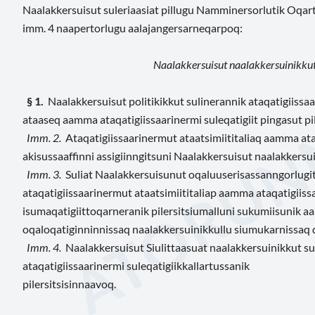
Naalakkersuisut suleriaasiat pillugu Namminersorlutik Oqartu
imm. 4 naapertorlugu aalajangersarneqarpoq:
Naalakkersuisut naalakkersuinikkut 
§ 1.
Naalakkersuisut politikikkut sulinerannik ataqatigiissaa
ataaseq aamma ataqatigiissaarinermi suleqatigiit pingasut p
Imm. 2.
Ataqatigiissaarinermut ataatsimiititaliaq aamma ata
akisussaaffinni assigiinngitsuni Naalakkersuisut naalakkersu
Imm. 3.
Suliat Naalakkersuisunut oqaluuserisassanngorlugi
ataqatigiissaarinermut ataatsimiititaliap aamma ataqatigiissa
isumaqatigiittoqarneranik pilersitsiumalluni sukumiisunik a
oqaloqatiginninnissaq naalakkersuinikkullu siumukarnissaq q
Imm. 4.
Naalakkersuisut Siulittaasuat naalakkersuinikkut su
ataqatigiissaarinermi suleqatigiikkallartussanik
pilersitsisinnaavoq.