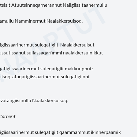
tsisit Atuutsinneqarnerannut Naligiissitaanermullu
unamullu Namminermut Naalakkersuisoq.
giissaarinermut suleqatigiit, Naalakkersuisut
ussutissanut suliassaqarfimmi naalakkersuinikkut
qatigiissaarinermut suleqatigiit makkuupput:
soq, ataqatigiissaarinermut suleqatigiinni
vatangiisinullu Naalakkersuisoq.
tarnerit
atigiissaarinermut suleqatigiit qaammammut ikinnerpaamik