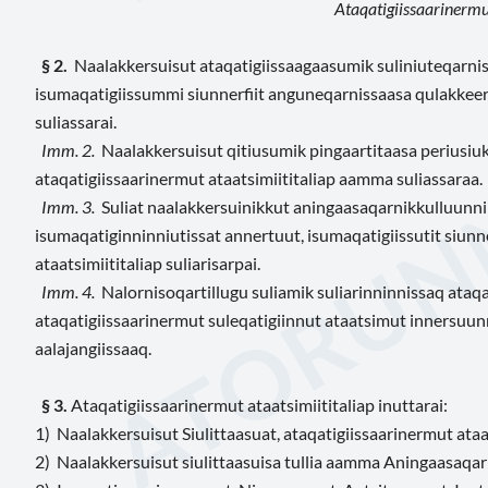
Ataqatigiissaarinermut
§ 2.
Naalakkersuisut ataqatigiissaagaasumik suliniuteqarn
isumaqatigiissummi siunnerfiit anguneqarnissaasa qulakkeerni
suliassarai.
Imm. 2.
Naalakkersuisut qitiusumik pingaartitaasa periusiu
ataqatigiissaarinermut ataatsimiititaliap aamma suliassaraa.
Imm. 3.
Suliat naalakkersuinikkut aningaasaqarnikkulluunniit
isumaqatiginninniutissat annertuut, isumaqatigiissutit siunne
ataatsimiititaliap suliarisarpai.
Imm. 4.
Nalornisoqartillugu suliamik suliarinninnissaq ataqa
ataqatigiissaarinermut suleqatigiinnut ataatsimut innersuu
aalajangiissaaq.
§ 3.
Ataqatigiissaarinermut ataatsimiititaliap inuttarai:
1) Naalakkersuisut Siulittaasuat, ataqatigiissaarinermut ataa
2) Naalakkersuisut siulittaasuisa tullia aamma Aningaasaqa