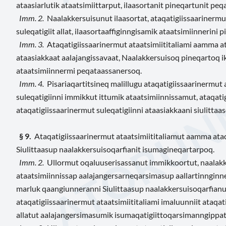
ataasiarlutik ataatsimiittarput, ilaasortanit pineqartunit peq
Imm. 2.
Naalakkersuisunut ilaasortat, ataqatigiissaarinermu
suleqatigiit allat, ilaasortaaffiginngisamik ataatsimiinnerini
Imm. 3.
Ataqatigiissaarinermut ataatsimiititaliami aamma at
ataasiakkaat aalajangissavaat, Naalakkersuisoq pineqartoq 
ataatsimiinnermi peqataassanersoq.
Imm. 4.
Pisariaqartitsineq malillugu ataqatigiissaarinermut
suleqatigiinni immikkut ittumik ataatsimiinnissamut, ataqat
ataqatigiissaarinermut suleqatigiinni ataasiakkaani siulitta
§ 9.
Ataqatigiissaarinermut ataatsimiititaliamut aamma ata
Siulittaasup naalakkersuisoqarfianit isumagineqartarpoq.
Imm. 2.
Ullormut oqaluuserisassanut immikkoortut, naalakk
ataatsimiinnissap aalajangersarneqarsimasup aallartinnginner
marluk qaangiunneranni Siulittaasup naalakkersuisoqarfianu
ataqatigiissaarinermut ataatsimiititaliami imaluunniit ataqat
allatut aalajangersimasumik isumaqatigiittoqarsimanngippat