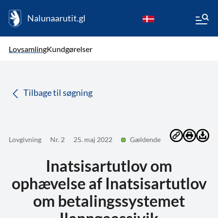
Nalunaarutit.gl
kl-GL
Vælg sprog
Lovsamling
Kundgørelser
da
( Valgt )
Tilbage til søgning
Lovgivning
Nr. 2
25. maj 2022
Gældende
Inatsisartutlov om
ophævelse af Inatsisartutlov
om betalingssystemet