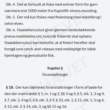
Stk. 4.
Det er forbudt at fiske med enhver form for garn
nærmere end 1000 meter fra Kapisillit-elvens munding.
Stk. 5.
Der må kun fiskes med fiskestang med enkeltkrog i
selve elven.
Stk. 6.
Naalakkersuisut giver gennem landsdækkende
presse meddelelse om, hvornår fiskeriet skal ophøre.
Naalakkersuisut kan beslutte, at al fiskeri herefter skal
foregå som catch-and-release med meldepligt for både
hjemtagne og genudsatte fisk.
Kapitel 6
Foranstaltninger
§ 18.
Der kan idømmes foranstaltninger i form af bøde for
den der overtræder § 1, nr. 1 og 2, §§ 3 og 4, § 5, stk. 1, 3 og 4,
§ 7, stk. 3, 4 og 5, § 8, stk. 3, § 9, § 10, stk. 1, § 11, stk. 1, 3 og 4,
§ 13, stk. 3, § 14, stk. 3, og §§ 15 og 16.