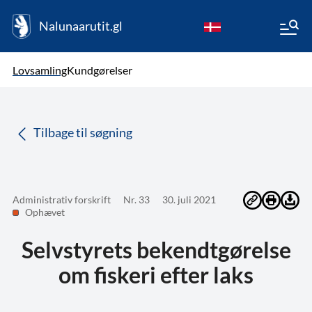
Nalunaarutit.gl
kl-GL
Vælg sprog
Lovsamling
Kundgørelser
da
( Valgt )
Tilbage til søgning
Administrativ forskrift
Nr. 33
30. juli 2021
Ophævet
Selvstyrets bekendtgørelse
om fiskeri efter laks