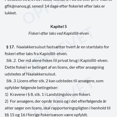
gflk@nanoq.gl, senest 14 dage efter fiskeriet efter laks er
lukket.
Kapitel 5
Fiskeri efter laks ved Kapisillit-elven
§ 17.
Naalakkersuisut fastsætter hvert år en startdato for
fiskeri efter laks fra Kapisillit-elven.
Stk. 2.
Der må alene fiskes til privat brug i Kapisillit-elven.
Dette fiskeri er betinget af en licens, der efter ansøgning
udstedes af Naalakkersuisut.
Stk. 3.
Licens efter stk. 2 kan udstedes til ansøgere, som
opfylder følgende betingelser:
1)
Kravene i § 8, stk. 1 i Landstingslov om fiskeri.
2)
For ansøgere, der opnår licens og i det efterfølgende år
atter søger om licens, skal rapporteringspligten i henhold til
§§ 15 og 16 i forrige fiskerisæson være opfyldt.