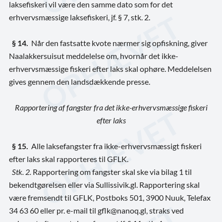
laksefiskeri vil være den samme dato som for det
erhvervsmæssige laksefiskeri, jf. § 7, stk. 2.
§ 14.
Når den fastsatte kvote nærmer sig opfiskning, giver
Naalakkersuisut meddelelse om, hvornår det ikke-
erhvervsmæssige fiskeri efter laks skal ophøre. Meddelelsen
gives gennem den landsdækkende presse.
Rapportering af fangster fra det ikke-erhvervsmæssige fiskeri
efter laks
§ 15.
Alle laksefangster fra ikke-erhvervsmæssigt fiskeri
efter laks skal rapporteres til GFLK.
Stk. 2.
Rapportering om fangster skal ske via bilag 1 til
bekendtgørelsen eller via Sullissivik.gl. Rapportering skal
være fremsendt til GFLK, Postboks 501, 3900 Nuuk, Telefax
34 63 60 eller pr. e-mail til gflk@nanoq.gl, straks ved