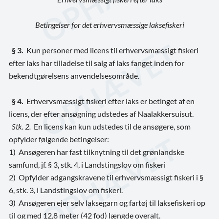
Betingelser for det erhvervsmæssige laksefiskeri
§ 3.
Kun personer med licens til erhvervsmæssigt fiskeri
efter laks har tilladelse til salg af laks fanget inden for
bekendtgørelsens anvendelsesområde.
§ 4.
Erhvervsmæssigt fiskeri efter laks er betinget af en
licens, der efter ansøgning udstedes af Naalakkersuisut.
Stk. 2.
En licens kan kun udstedes til de ansøgere, som
opfylder følgende betingelser:
1)
Ansøgeren har fast tilknytning til det grønlandske
samfund, jf. § 3, stk. 4, i Landstingslov om fiskeri
2)
Opfylder adgangskravene til erhvervsmæssigt fiskeri i §
6, stk. 3, i Landstingslov om fiskeri.
3)
Ansøgeren ejer selv laksegarn og fartøj til laksefiskeri op
til og med 12,8 meter (42 fod) længde overalt.