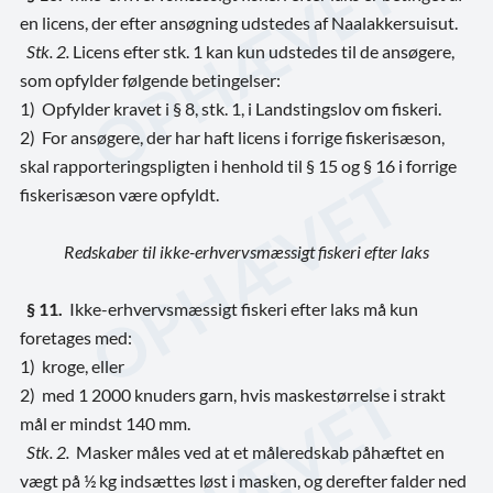
en licens, der efter ansøgning udstedes af Naalakkersuisut.
Stk. 2.
Licens efter stk. 1 kan kun udstedes til de ansøgere,
som opfylder følgende betingelser:
1)
Opfylder kravet i § 8, stk. 1, i Landstingslov om fiskeri.
2)
For ansøgere, der har haft licens i forrige fiskerisæson,
skal rapporteringspligten i henhold til § 15 og § 16 i forrige
fiskerisæson være opfyldt.
Redskaber til ikke-erhvervsmæssigt fiskeri efter laks
§ 11.
Ikke-erhvervsmæssigt fiskeri efter laks må kun
foretages med:
1)
kroge, eller
2)
med 1 2000 knuders garn, hvis maskestørrelse i strakt
mål er mindst 140 mm.
Stk. 2.
Masker måles ved at et måleredskab påhæftet en
vægt på ½ kg indsættes løst i masken, og derefter falder ned