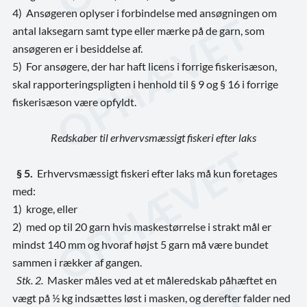
4)
Ansøgeren oplyser i forbindelse med ansøgningen om
antal laksegarn samt type eller mærke på de garn, som
ansøgeren er i besiddelse af.
5)
For ansøgere, der har haft licens i forrige fiskerisæson,
skal rapporteringspligten i henhold til § 9 og § 16 i forrige
fiskerisæson være opfyldt.
Redskaber til erhvervsmæssigt fiskeri efter laks
§ 5.
Erhvervsmæssigt fiskeri efter laks må kun foretages
med:
1)
kroge, eller
2)
med op til 20 garn hvis maskestørrelse i strakt mål er
mindst 140 mm og hvoraf højst 5 garn må være bundet
sammen i rækker af gangen.
Stk. 2.
Masker måles ved at et måleredskab påhæftet en
vægt på ½ kg indsættes løst i masken, og derefter falder ned