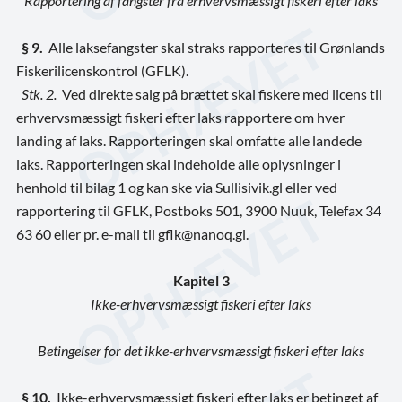
Rapportering af fangster fra erhvervsmæssigt fiskeri efter laks
§ 9.
Alle laksefangster skal straks rapporteres til Grønlands
Fiskerilicenskontrol (GFLK).
Stk. 2.
Ved direkte salg på brættet skal fiskere med licens til
erhvervsmæssigt fiskeri efter laks rapportere om hver
landing af laks. Rapporteringen skal omfatte alle landede
laks. Rapporteringen skal indeholde alle oplysninger i
henhold til bilag 1 og kan ske via Sullisivik.gl eller ved
rapportering til GFLK, Postboks 501, 3900 Nuuk, Telefax 34
63 60 eller pr. e-mail til gflk@nanoq.gl.
Kapitel 3
Ikke-erhvervsmæssigt fiskeri efter laks
Betingelser for det ikke-erhvervsmæssigt fiskeri efter laks
§ 10.
Ikke-erhvervsmæssigt fiskeri efter laks er betinget af