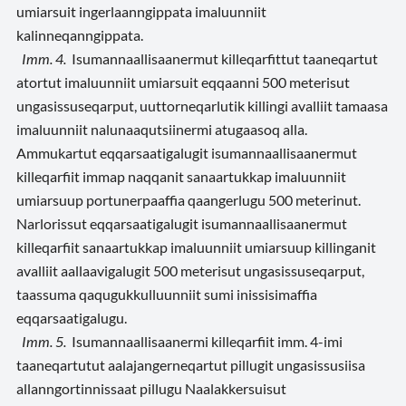
umiarsuit ingerlaanngippata imaluunniit
kalinneqanngippata.
Imm. 4.
Isumannaallisaanermut killeqarfittut taaneqartut
atortut imaluunniit umiarsuit eqqaanni 500 meterisut
ungasissuseqarput, uuttorneqarlutik killingi avalliit tamaasa
imaluunniit nalunaaqutsiinermi atugaasoq alla.
Ammukartut eqqarsaatigalugit isumannaallisaanermut
killeqarfiit immap naqqanit sanaartukkap imaluunniit
umiarsuup portunerpaaffia qaangerlugu 500 meterinut.
Narlorissut eqqarsaatigalugit isumannaallisaanermut
killeqarfiit sanaartukkap imaluunniit umiarsuup killinganit
avalliit aallaavigalugit 500 meterisut ungasissuseqarput,
taassuma qaqugukkulluunniit sumi inissisimaffia
eqqarsaatigalugu.
Imm. 5.
Isumannaallisaanermi killeqarfiit imm. 4-imi
taaneqartutut aalajangerneqartut pillugit ungasissusiisa
allanngortinnissaat pillugu Naalakkersuisut