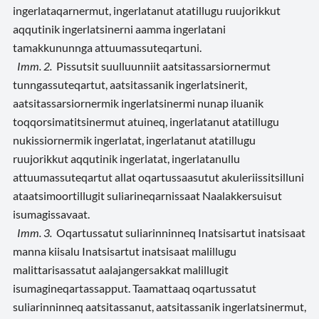
ingerlataqarnermut, ingerlatanut atatillugu ruujorikkut
aqqutinik ingerlatsinerni aamma ingerlatani
tamakkununnga attuumassuteqartuni.
Imm. 2.
Pissutsit suulluunniit aatsitassarsiornermut
tunngassuteqartut, aatsitassanik ingerlatsinerit,
aatsitassarsiornermik ingerlatsinermi nunap iluanik
toqqorsimatitsinermut atuineq, ingerlatanut atatillugu
nukissiornermik ingerlatat, ingerlatanut atatillugu
ruujorikkut aqqutinik ingerlatat, ingerlatanullu
attuumassuteqartut allat oqartussaasutut akuleriissitsilluni
ataatsimoortillugit suliarineqarnissaat Naalakkersuisut
isumagissavaat.
Imm. 3.
Oqartussatut suliarinninneq Inatsisartut inatsisaat
manna kiisalu Inatsisartut inatsisaat malillugu
malittarisassatut aalajangersakkat malillugit
isumagineqartassapput. Taamattaaq oqartussatut
suliarinninneq aatsitassanut, aatsitassanik ingerlatsinermut,