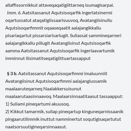
allaffissornikkut attaveqaqatigiittarneq isumagisarpai.
Imm. 6.
Aatsitassanut Aqutsisoqarfik ingerlatsinermi
oqartussatut ataqatigiissaarisuuvoq, Avatangiisinullu
Aqutsisoqarfimmit oqaaseqaatit aalajangikkallu
pisariaqartut pissarsiarisarlugit. Suliassat sammineqarneri
aalajangikkallu pillugit Avatangiisinut Aqutsisoqarfik
aamma Aatsitassanut Aqutsisoqarfik ingerlaavartumik
imminnut ilisimatitseqatigiittuartassapput
§ 3 b
. Aatsitassanut Aqutsisoqarfimmi imaluunniit
Avatangiisinut Aqutsisoqarfimmi aalajangiussamik
maalaaruteqarneq Naalakkersuisunut
maalaarutaasinnaavoq. Maalaarsinnaatitaasut tassaapput:
1) Suliami pineqartumi akuusoq.
2) Kikkut tamarmik, suliap pineqartup kinguneqarnissaanik
pingaarutilimmik inuttut namminertut soqutigisaqartutut
naatsorsuutigineqarsinnaasut.