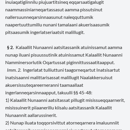
inuiaqatigiinnilu piujuartitsineq eqqarsaatigalugit
naammassiniarneqartassasut aamma pissutsinut
nallersuunneqarsinnaasunut naleqquttumik
naapertuuttumillu nunani tamalaani akuerisaasumik
pitsaasumik ingerlatseriaatsit malillugit.
§ 2.
Kalaallit Nunaanni aatsitassanik atuinissamut aamma
nunap iluani pisuussutinik atuinissamut Kalaallit Nunaanni
Namminersorlutik Oqartussat piginnittussaatitaapput.
Imm. 2.
Ingerlatat tulliuttuni taagorneqartut Inatsisartut
inatsisaanni malittarisassat malillugit Naalakkersuisut
akuersissuteqareerneranni taamaallaat
ingerlanneqarsinnaapput, takuulli §§ 45-48:
1) Kalaallit Nunaanni aatsitassat pillugit misissueqqaarnerit,
misissuinerit piiaanerillu kiisalu aatsitassanik Kalaallit
Nunaannit aallarussinerit.
2) Nunap iluata toqqorsivittut atorneqarnera imaluunniit