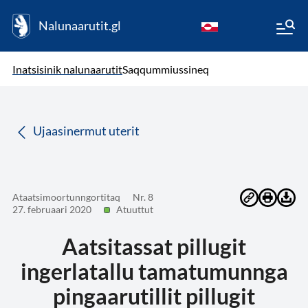
Nalunaarutit.gl
kl-GL
( Toqqagaq )
Oqaatsit toqqakkit
Inatsisinik nalunaarutit
Saqqummiussineq
da
Ujaasinermut uterit
Ataatsimoortunngortitaq
Nr. 8
27. februaari 2020
Atuuttut
Aatsitassat pillugit
ingerlatallu tamatumunnga
pingaarutillit pillugit