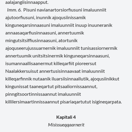
aalajangiisinnaapput.
Imm. 6.
Pisuni navianartorsiorfiusuni imaluunniit
ajutoorfiusuni, inunnik ajoqusiinissamik
kinguneqarsinnaasuni imaluunniit inuup inuuneranik
annaasaqarfiusinnaasuni, annertuumik
mingutsitsiffiusinnaasuni, atortunik
ajoquseerujussuarnernik imaluunniit tunisassiornermik
annertuumik unitsitsinermik kinguneqarsinnaasuni,
isumannaallisaanermut killeqarfiit pioreersut
Naalakkersuisut annertusisinnaavaat imaluunniit
killeqarfinnik nutaanik iluarsiisinnaallutik, ajoqusiinikkut
kingunissat taaneqartut pitsaaliornissaannut,
pinngitsoortinnissaannut imaluunniit
killilersimaartinnissaannut pisariaqartutut isigineqarpata.
Kapitali 4
Misissueqqaarnerit