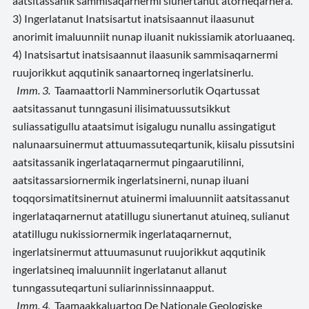
aatsitassanik sammisaqarnermi siunertanut atorneqarnera.
3) Ingerlatanut Inatsisartut inatsisaannut ilaasunut
anorimit imaluunniit nunap iluanit nukissiamik atorluaaneq.
4) Inatsisartut inatsisaannut ilaasunik sammisaqarnermi
ruujorikkut aqqutinik sanaartorneq ingerlatsinerlu.
Imm. 3.
Taamaattorli Namminersorlutik Oqartussat
aatsitassanut tunngasuni ilisimatuussutsikkut
suliassatigullu ataatsimut isigalugu nunallu assingatigut
nalunaarsuinermut attuumassuteqartunik, kiisalu pissutsini
aatsitassanik ingerlataqarnermut pingaarutilinni,
aatsitassarsiornermik ingerlatsinerni, nunap iluani
toqqorsimatitsinernut atuinermi imaluunniit aatsitassanut
ingerlataqarnernut atatillugu siunertanut atuineq, sulianut
atatillugu nukissiornermik ingerlataqarnernut,
ingerlatsinermut attuumasunut ruujorikkut aqqutinik
ingerlatsineq imaluunniit ingerlatanut allanut
tunngassuteqartuni suliarinnissinnaapput.
Imm. 4.
Taamaakkaluartoq De Nationale Geologiske