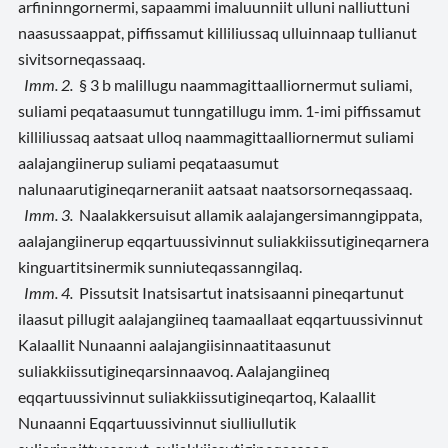
arfininngornermi, sapaammi imaluunniit ulluni nalliuttuni
naasussaappat, piffissamut killiliussaq ulluinnaap tullianut
sivitsorneqassaaq.
Imm. 2.
§ 3 b malillugu naammagittaalliornermut suliami,
suliami peqataasumut tunngatillugu imm. 1-imi piffissamut
killiliussaq aatsaat ulloq naammagittaalliornermut suliami
aalajangiinerup suliami peqataasumut
nalunaarutigineqarneraniit aatsaat naatsorsorneqassaaq.
Imm. 3.
Naalakkersuisut allamik aalajangersimanngippata,
aalajangiinerup eqqartuussivinnut suliakkiissutigineqarnera
kinguartitsinermik sunniuteqassanngilaq.
Imm. 4.
Pissutsit Inatsisartut inatsisaanni pineqartunut
ilaasut pillugit aalajangiineq taamaallaat eqqartuussivinnut
Kalaallit Nunaanni aalajangiisinnaatitaasunut
suliakkiissutigineqarsinnaavoq. Aalajangiineq
eqqartuussivinnut suliakkiissutigineqartoq, Kalaallit
Nunaanni Eqqartuussivinnut siulliullutik