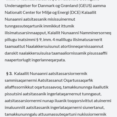
Undersøgelser for Danmark og Grønland (GEUS) aamma
Nationalt Center for Miljø og Energi (DCE) Kalaallit
Nunaanni aatsitassanik misissuinermut
tunngassuteqartunik immikkut ittumik
ilisimatusarsinnaapput, Kalallit Nunaanni Namminersorneq
pillugu inatsimmi § 9, imm. 4 malillugu ilisimatusarnerit
taamaattut Naalakkersuisunut atortinneqarnissaannut
danskit naalakkersuisuisa taamaaliornissamik pisussaaffii
naapertorlugit ingerlanneqarpata.
§ 3.
Kalaallit Nunaanni aatsitassarsiornermik
sammisaqarnermi Aatsitassanut Oqartussaqarfik
allaffissornikkut oqartussaavoq, tamakkununnga ilaallutik
pissutsini aatsitassanik ingerlataqarnernut tunngasut,
aatsitassarsiornermi nunap iluanik toqqorsivittut atuinermi
imaluunniit aatsitassanik ingerlataqarnerni siunertanut,
tamakkununngalu attuumassuteqartuni nukissiornermik