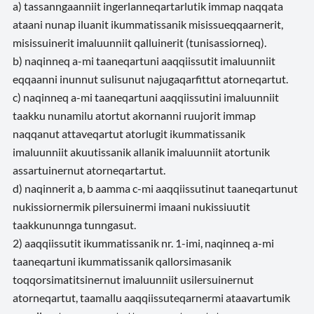
a) tassanngaanniit ingerlanneqartarlutik immap naqqata
ataani nunap iluanit ikummatissanik misissueqqaarnerit,
misissuinerit imaluunniit qalluinerit (tunisassiorneq).
b) naqinneq a-mi taaneqartuni aaqqiissutit imaluunniit
eqqaanni inunnut sulisunut najugaqarfittut atorneqartut.
c) naqinneq a-mi taaneqartuni aaqqiissutini imaluunniit
taakku nunamilu atortut akornanni ruujorit immap
naqqanut attaveqartut atorlugit ikummatissanik
imaluunniit akuutissanik allanik imaluunniit atortunik
assartuinernut atorneqartartut.
d) naqinnerit a, b aamma c-mi aaqqiissutinut taaneqartunut
nukissiornermik pilersuinermi imaani nukissiuutit
taakkununnga tunngasut.
2) aaqqiissutit ikummatissanik nr. 1-imi, naqinneq a-mi
taaneqartuni ikummatissanik qallorsimasanik
toqqorsimatitsinernut imaluunniit usilersuinernut
atorneqartut, taamallu aaqqiissuteqarnermi ataavartumik