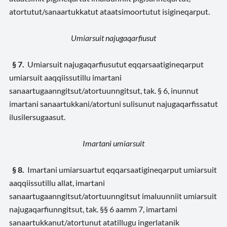
atortutut/sanaartukkatut ataatsimoortutut isigineqarput.
Umiarsuit najugaqarfiusut
§ 7.
Umiarsuit najugaqarfiusutut eqqarsaatigineqarput
umiarsuit aaqqiissutillu imartani
sanaartugaanngitsut/atortuunngitsut, tak. § 6, inunnut
imartani sanaartukkani/atortuni sulisunut najugaqarfissatut
ilusilersugaasut.
Imartani umiarsuit
§ 8.
Imartani umiarsuartut eqqarsaatigineqarput umiarsuit
aaqqiissutillu allat, imartani
sanaartugaanngitsut/atortuunngitsut imaluunniit umiarsuit
najugaqarfiunngitsut, tak. §§ 6 aamm 7, imartami
sanaartukkanut/atortunut atatillugu ingerlatanik