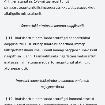
4) Ingerlatanut nr. 1-3-mi taaneqartunut
pingaaruteqartunik ilisimatuussutsikkut, tigussaasukkut
allatigullu misissuinerit.
Sanaartukkat/atortut aamma aaqqiissutit
§ 11.
Inatsisartut inatsisaata atuuffigai sanaartukkat
aaqqiissutillu il.il., nunap iluata killeqarfiani, immap
killeqarfiata iluani imaluunniit immap naqqani nunavissuit
naapiffiisa iluanni, taamaalillunilu ingerlatani Inatsisartut
inatsisaanni matumani eqqartorneqartunut atatillugu
atorneqarlutik.
Imartani sanaartukkat/atortut aamma umiarsuit
najugaqarfiusut
§ 12.
Inatsisartut inatsisaata atuuffigai immami atortut
aalaakkaasut aamma nuunneqarsinnaasut, tak. § 6, immap