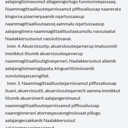
aalajangiisimasumut allaganngorlugu tunniunneqassaaq.
Naammagittaalliuuteqarnissamut piffissaliussap naanerata
kingorna piaarnerpaamik oqartussaasup
naammagittaalliuutaasoq aammalu oqartussaasup
aalajangiinera naammagittaalliuutaasumullu nassuiaatai
Naalakkersuisunut nassiutissavai.
Imm. 4.
Akuersissutip, akuersissuteqarnerup imaluunniit
immikkut ittumik akuersissuteqarnerup
naammagittaalliuutigineqarneri, Naalakkersuisut allamik
aalajangiisimanngippata, kinguartitsinissamik
sunniuteqassanngillat.
Imm. 5.
Naammagittaalliuuteqarnissamut piffissaliussap
iluani, akuersissutit, akuersissuteqarnerit aamma immikkut
ittumik akuersinerit aalajangersimasut
naammagittaalliuuteqarnissamut piffissaliussap
naannginnerani atorneqassannginnissaat pillugu
aalajangersakkanik Naalakkersuisut
aalajangersaasinnaapput.