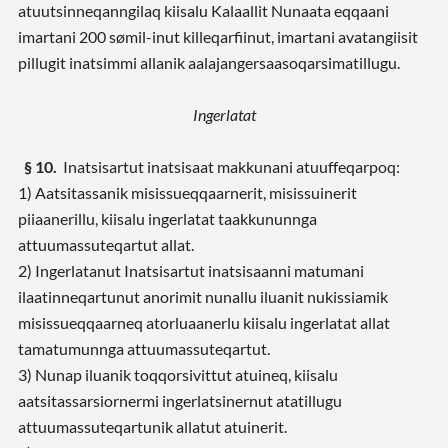
atuutsinneqanngilaq kiisalu Kalaallit Nunaata eqqaani
imartani 200 sømil-inut killeqarfiinut, imartani avatangiisit
pillugit inatsimmi allanik aalajangersaasoqarsimatillugu.
Ingerlatat
§ 10.
Inatsisartut inatsisaat makkunani atuuffeqarpoq:
1) Aatsitassanik misissueqqaarnerit, misissuinerit
piiaanerillu, kiisalu ingerlatat taakkununnga
attuumassuteqartut allat.
2) Ingerlatanut Inatsisartut inatsisaanni matumani
ilaatinneqartunut anorimit nunallu iluanit
nukissiamik
misissueqqaarneq atorluaanerlu kiisalu ingerlatat allat
tamatumunnga attuumassuteqartut.
3) Nunap iluanik toqqorsivittut atuineq, kiisalu
aatsitassarsiornermi ingerlatsinernut atatillugu
attuumassuteqartunik allatut atuinerit.