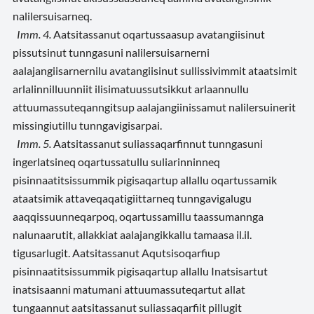
nalilersuisarneq.
Imm. 4.
Aatsitassanut oqartussaasup avatangiisinut
pissutsinut tunngasuni nalilersuisarnerni
aalajangiisarnernilu avatangiisinut sullissivimmit ataatsimit
arlalinnilluunniit ilisimatuussutsikkut arlaannullu
attuumassuteqanngitsup aalajangiinissamut nalilersuinerit
missingiutillu tunngavigisarpai.
Imm. 5.
Aatsitassanut suliassaqarfinnut tunngasuni
ingerlatsineq oqartussatullu suliarinninneq
pisinnaatitsissummik pigisaqartup allallu oqartussamik
ataatsimik attaveqaqatigiittarneq tunngavigalugu
aaqqissuunneqarpoq, oqartussamillu taassumannga
nalunaarutit, allakkiat aalajangikkallu tamaasa il.il.
tigusarlugit. Aatsitassanut Aqutsisoqarfiup
pisinnaatitsissummik pigisaqartup allallu Inatsisartut
inatsisaanni matumani attuumassuteqartut allat
tungaannut aatsitassanut suliassaqarfiit pillugit