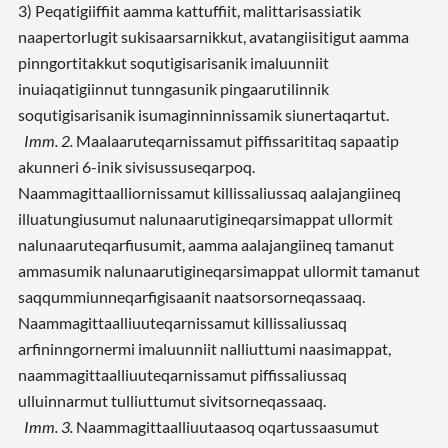
3) Peqatigiiffiit aamma kattuffiit, malittarisassiatik
naapertorlugit sukisaarsarnikkut, avatangiisitigut aamma
pinngortitakkut soqutigisarisanik imaluunniit
inuiaqatigiinnut tunngasunik pingaarutilinnik
soqutigisarisanik isumaginninnissamik siunertaqartut.
Imm. 2.
Maalaaruteqarnissamut piffissarititaq sapaatip
akunneri 6-inik sivisussuseqarpoq.
Naammagittaalliornissamut killissaliussaq aalajangiineq
illuatungiusumut nalunaarutigineqarsimappat ullormit
nalunaaruteqarfiusumit, aamma aalajangiineq tamanut
ammasumik nalunaarutigineqarsimappat ullormit tamanut
saqqummiunneqarfigisaanit naatsorsorneqassaaq.
Naammagittaalliuuteqarnissamut killissaliussaq
arfininngornermi imaluunniit nalliuttumi naasimappat,
naammagittaalliuuteqarnissamut piffissaliussaq
ulluinnarmut tulliuttumut sivitsorneqassaaq.
Imm. 3.
Naammagittaalliuutaasoq oqartussaasumut