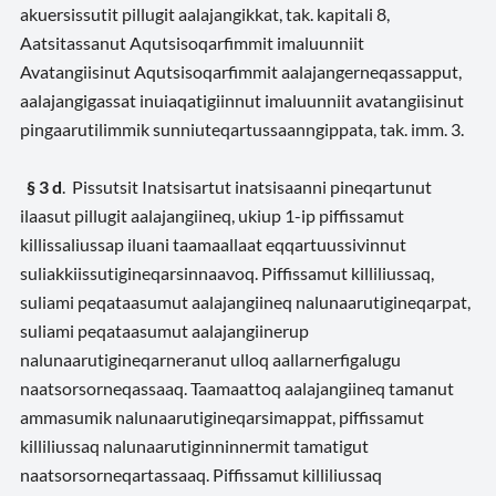
akuersissutit pillugit aalajangikkat, tak. kapitali 8,
Aatsitassanut Aqutsisoqarfimmit imaluunniit
Avatangiisinut Aqutsisoqarfimmit aalajangerneqassapput,
aalajangigassat inuiaqatigiinnut imaluunniit avatangiisinut
pingaarutilimmik sunniuteqartussaanngippata, tak. imm. 3.
§ 3 d
. Pissutsit Inatsisartut inatsisaanni pineqartunut
ilaasut pillugit aalajangiineq, ukiup 1-ip piffissamut
killissaliussap iluani taamaallaat eqqartuussivinnut
suliakkiissutigineqarsinnaavoq. Piffissamut killiliussaq,
suliami peqataasumut aalajangiineq nalunaarutigineqarpat,
suliami peqataasumut aalajangiinerup
nalunaarutigineqarneranut ulloq aallarnerfigalugu
naatsorsorneqassaaq. Taamaattoq aalajangiineq tamanut
ammasumik nalunaarutigineqarsimappat, piffissamut
killiliussaq nalunaarutiginninnermit tamatigut
naatsorsorneqartassaaq. Piffissamut killiliussaq