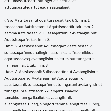
attuumassuteqartunik ingerlatsinerit allat
attuumassuteqartut eqqarsaatigalugit.
§ 3 a.
Aatsitassanut oqartussaasut, tak. § 3, imm. 1,
tassaapput Aatsitassanut Aqutsisoqarfik,
tak. imm. 2,
aamma Aatsitassanik Suliassaqarfinnut Avatangiisinut
Aqutsisoqarfik, tak. imm. 3.
Imm. 2.
Aatsitassanut Aqutsisoqarfik aatsitassanik
suliassaqarfinnut nalinginnaasumik allaffissornikkut
oqartussaavoq, avatangiisinut pissutsinut tunngasut
ilanngunnagit, tak. imm. 3.
Imm. 3.
Aatsitassanik Suliassaqarfinnut Avatangiisinut
Aqutsisoqarfik (Avatangiisinut Aqutsisoqarfik)
aatsitassanik suliassaqarfinnut tunngasuni avatangiisinut
tunngasuni allaffissornikkut oqartussaavoq,
tamakkununnga ilaallutik avatangiisinik
allanngutsaaliuineq, pinngortitamik allanngutsaaliuineq,
avatangiisinut akisussaasuuneq aamma avatangiisinik