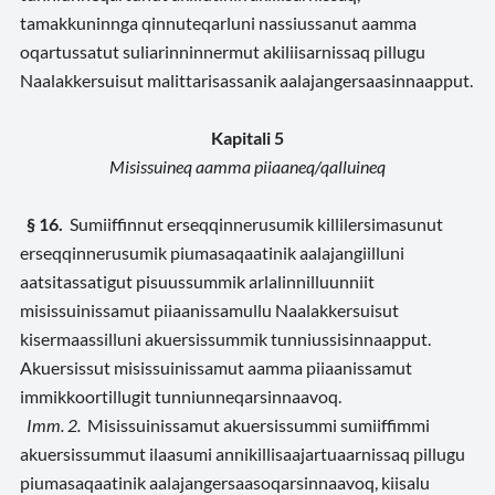
tamakkuninnga qinnuteqarluni nassiussanut aamma
oqartussatut suliarinninnermut akiliisarnissaq pillugu
Naalakkersuisut malittarisassanik aalajangersaasinnaapput.
Kapitali 5
Misissuineq aamma piiaaneq/qalluineq
§ 16.
Sumiiffinnut erseqqinnerusumik killilersimasunut
erseqqinnerusumik piumasaqaatinik aalajangiilluni
aatsitassatigut pisuussummik arlalinnilluunniit
misissuinissamut piiaanissamullu Naalakkersuisut
kisermaassilluni akuersissummik tunniussisinnaapput.
Akuersissut misissuinissamut aamma piiaanissamut
immikkoortillugit tunniunneqarsinnaavoq.
Imm. 2.
Misissuinissamut akuersissummi sumiiffimmi
akuersissummut ilaasumi annikillisaajartuaarnissaq pillugu
piumasaqaatinik aalajangersaasoqarsinnaavoq, kiisalu