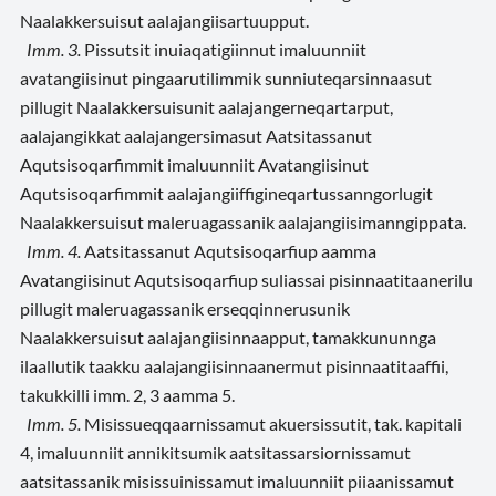
Naalakkersuisut aalajangiisartuupput.
Imm. 3.
Pissutsit inuiaqatigiinnut imaluunniit
avatangiisinut pingaarutilimmik sunniuteqarsinnaasut
pillugit Naalakkersuisunit aalajangerneqartarput,
aalajangikkat aalajangersimasut Aatsitassanut
Aqutsisoqarfimmit imaluunniit Avatangiisinut
Aqutsisoqarfimmit aalajangiiffigineqartussanngorlugit
Naalakkersuisut maleruagassanik aalajangiisimanngippata.
Imm. 4.
Aatsitassanut Aqutsisoqarfiup aamma
Avatangiisinut Aqutsisoqarfiup suliassai
pisinnaatitaanerilu
pillugit maleruagassanik erseqqinnerusunik
Naalakkersuisut aalajangiisinnaapput, tamakkununnga
ilaallutik taakku aalajangiisinnaanermut pisinnaatitaaffii,
takukkilli imm. 2, 3 aamma 5.
Imm. 5.
Misissueqqaarnissamut akuersissutit, tak. kapitali
4, imaluunniit annikitsumik aatsitassarsiornissamut
aatsitassanik misissuinissamut imaluunniit piiaanissamut