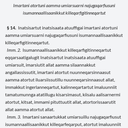
Imartani atortuni aamma umiarsuarni najugaqarfiusuni
isumannaallisaanikkut killeqarfigitinneqartut
§ 14.
Inatsisartut inatsisaata atuuffigai imartani atortuni
aamma umiarsuarni najugaqarfiusuni isumannaallisaanikkut
killeqarfigitinneqartut.
Imm. 2.
Isumannaallisaanikkut killeqarfigitinneqartut
eqqarsaatigalugit Inatsisartut inatsisaata atuuffigai
umiarsuit, imarsiutit allat aamma silaannakkut
angallassissutit, imartani atortut nuunneqarsinnaasut
aamma atortut iluarsiissutillu nuunneqarsinnaasut allat,
immakkut ingerlanneqartut, kalinneqartartut imaluunniit
tamatumunnga atatillugu kisarsimasut, kiisalu aalisarnermi
atortut, kitsat, immami pituttuutit allat, atortorissaarutit
allat aamma atortut allat.
Imm. 3.
Imartani sanaartukkat umiarsuillu najugaqarfiusut
isumannaallisaanikkut killeqarfeqarput, atortut imaluunniit