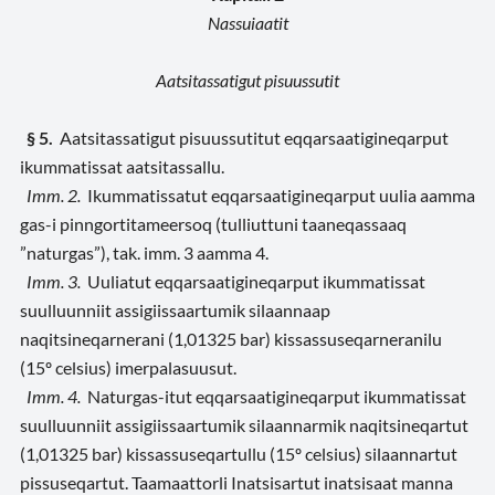
Nassuiaatit
Aatsitassatigut pisuussutit
§ 5.
Aatsitassatigut pisuussutitut eqqarsaatigineqarput
ikummatissat aatsitassallu.
Imm. 2.
Ikummatissatut eqqarsaatigineqarput uulia aamma
gas-i pinngortitameersoq (tulliuttuni taaneqassaaq
”naturgas”), tak. imm. 3 aamma 4.
Imm. 3.
Uuliatut eqqarsaatigineqarput ikummatissat
suulluunniit assigiissaartumik silaannaap
naqitsineqarnerani (1,01325 bar) kissassuseqarneranilu
(15º celsius) imerpalasuusut.
Imm. 4.
Naturgas-itut eqqarsaatigineqarput ikummatissat
suulluunniit assigiissaartumik silaannarmik naqitsineqartut
(1,01325 bar) kissassuseqartullu (15º celsius) silaannartut
pissuseqartut. Taamaattorli Inatsisartut inatsisaat manna