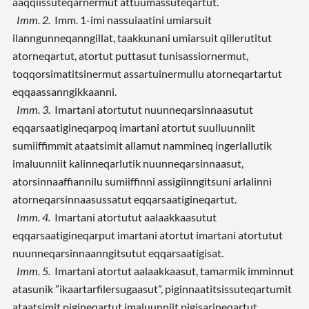
aaqqiissuteqarnermut attuumassuteqartut.
Imm. 2.
Imm. 1-imi nassuiaatini umiarsuit
ilanngunneqanngillat, taakkunani umiarsuit qillerutitut
atorneqartut, atortut puttasut tunisassiornermut,
toqqorsimatitsinermut assartuinermullu atorneqartartut
eqqaassanngikkaanni.
Imm. 3.
Imartani atortutut nuunneqarsinnaasutut
eqqarsaatigineqarpoq imartani atortut suulluunniit
sumiiffimmit ataatsimit allamut nammineq ingerlallutik
imaluunniit kalinneqarlutik nuunneqarsinnaasut,
atorsinnaaffiannilu sumiiffinni assigiinngitsuni arlalinni
atorneqarsinnaasussatut eqqarsaatigineqartut.
Imm. 4.
Imartani atortutut aalaakkaasutut
eqqarsaatigineqarput imartani atortut imartani atortutut
nuunneqarsinnaanngitsutut eqqarsaatigisat.
Imm. 5.
Imartani atortut aalaakkaasut, tamarmik imminnut
atasunik ”ikaartarfilersugaasut”, piginnaatitsissuteqartumit
ataatsimit pigineqartut imaluunniit pigisarineqartut,