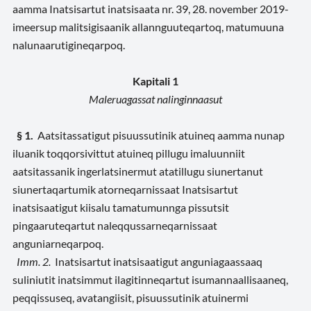
aamma Inatsisartut inatsisaata nr. 39, 28. november 2019-
imeersup malitsigisaanik allannguuteqartoq, matumuuna
nalunaarutigineqarpoq.
Kapitali 1
Maleruagassat nalinginnaasut
§ 1.
Aatsitassatigut pisuussutinik atuineq aamma nunap
iluanik toqqorsivittut atuineq pillugu imaluunniit
aatsitassanik ingerlatsinermut atatillugu siunertanut
siunertaqartumik atorneqarnissaat Inatsisartut
inatsisaatigut kiisalu tamatumunnga pissutsit
pingaaruteqartut naleqqussarneqarnissaat
anguniarneqarpoq.
Imm. 2.
Inatsisartut inatsisaatigut anguniagaassaaq
suliniutit inatsimmut ilagitinneqartut isumannaallisaaneq,
peqqissuseq, avatangiisit, pisuussutinik atuinermi