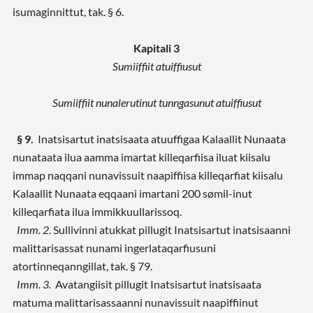
isumaginnittut, tak. § 6.
Kapitali 3
Sumiiffiit atuiffiusut
Sumiiffiit nunalerutinut tunngasunut atuiffiusut
§ 9.
Inatsisartut inatsisaata atuuffigaa Kalaallit Nunaata
nunataata ilua aamma imartat killeqarfiisa iluat kiisalu
immap naqqani nunavissuit naapiffiisa killeqarfiat kiisalu
Kalaallit Nunaata eqqaani imartani 200 sømil-inut
killeqarfiata ilua immikkuullarissoq.
Imm. 2
. Sullivinni atukkat pillugit Inatsisartut inatsisaanni
malittarisassat nunami ingerlataqarfiusuni
atortinneqanngillat, tak. § 79.
Imm. 3.
Avatangiisit pillugit Inatsisartut inatsisaata
matuma malittarisassaanni nunavissuit naapiffiinut