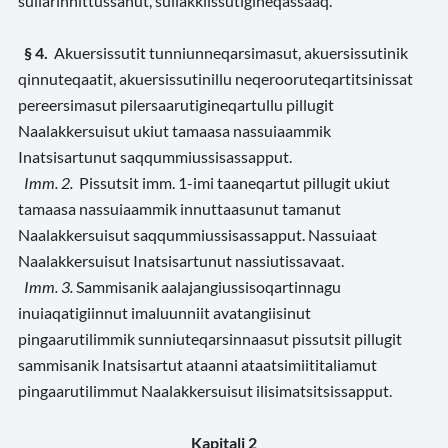
suliarinnittussanut, suliakkiissutigineqassaaq.
§ 4.
Akuersissutit tunniunneqarsimasut, akuersissutinik
qinnuteqaatit, akuersissutinillu neqerooruteqartitsinissat
pereersimasut pilersaarutigineqartullu pillugit
Naalakkersuisut ukiut tamaasa nassuiaammik
Inatsisartunut saqqummiussisassapput.
Imm. 2.
Pissutsit imm. 1-imi taaneqartut pillugit ukiut
tamaasa nassuiaammik innuttaasunut tamanut
Naalakkersuisut saqqummiussisassapput. Nassuiaat
Naalakkersuisut Inatsisartunut nassiutissavaat.
Imm. 3.
Sammisanik aalajangiussisoqartinnagu
inuiaqatigiinnut imaluunniit avatangiisinut
pingaarutilimmik sunniuteqarsinnaasut pissutsit pillugit
sammisanik Inatsisartut ataanni ataatsimiititaliamut
pingaarutilimmut Naalakkersuisut ilisimatsitsissapput.
Kapitali 2