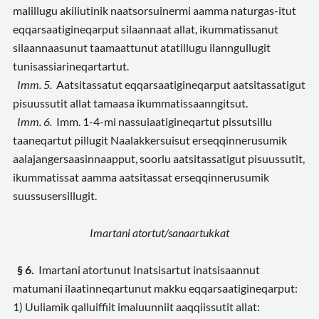
malillugu akiliutinik naatsorsuinermi aamma naturgas-itut
eqqarsaatigineqarput silaannaat allat, ikummatissanut
silaannaasunut taamaattunut atatillugu ilanngullugit
tunisassiarineqartartut.
Imm. 5.
Aatsitassatut eqqarsaatigineqarput aatsitassatigut
pisuussutit allat tamaasa ikummatissaanngitsut.
Imm. 6.
Imm. 1-4-mi nassuiaatigineqartut pissutsillu
taaneqartut pillugit Naalakkersuisut erseqqinnerusumik
aalajangersaasinnaapput, soorlu aatsitassatigut pisuussutit,
ikummatissat aamma aatsitassat erseqqinnerusumik
suussusersillugit.
Imartani atortut/sanaartukkat
§ 6.
Imartani atortunut Inatsisartut inatsisaannut
matumani ilaatinneqartunut makku eqqarsaatigineqarput:
1) Uuliamik qalluiffiit imaluunniit aaqqiissutit allat: