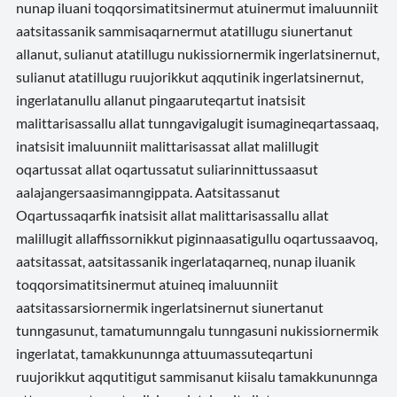
nunap iluani toqqorsimatitsinermut atuinermut imaluunniit
aatsitassanik sammisaqarnermut atatillugu siunertanut
allanut, sulianut atatillugu nukissiornermik ingerlatsinernut,
sulianut atatillugu ruujorikkut aqqutinik ingerlatsinernut,
ingerlatanullu allanut pingaaruteqartut inatsisit
malittarisassallu allat tunngavigalugit isumagineqartassaaq,
inatsisit imaluunniit malittarisassat allat malillugit
oqartussat allat oqartussatut suliarinnittussaasut
aalajangersaasimanngippata. Aatsitassanut
Oqartussaqarfik inatsisit allat malittarisassallu allat
malillugit allaffissornikkut piginnaasatigullu oqartussaavoq,
aatsitassat, aatsitassanik ingerlataqarneq, nunap iluanik
toqqorsimatitsinermut atuineq imaluunniit
aatsitassarsiornermik ingerlatsinernut siunertanut
tunngasunut, tamatumunngalu tunngasuni nukissiornermik
ingerlatat, tamakkununnga attuumassuteqartuni
ruujorikkut aqqutitigut sammisanut kiisalu tamakkununnga