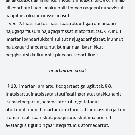
killeqarfiata iluani imaluunniit immap naqqani nunavissuit
naapiffiisa iluanni inissisimasut.
Imm. 2.
Inatsisartut inatsisaata atuuffigaa umiarsuarni
najugaqarfiusuni najugaqarfissatut atortut, tak. § 7, inuit
imartani sanaartukkani sulisut najugaqarfigisaat, inunnut
najugaqartinneqartunut isumannaallisaanikkut
peqqissutsikkulluunniit pingaaruteqartillugit.
Imartani umiarsuit
§ 13.
Imartani umiarsuit eqqarsaatigalugit, tak. § 8,
Inatsisartut inatsisaata atuuffigai ingerlatat taakkunanit
isumagineqartut, aamma atortut ingerlatanut
atortunulluunniit imartani atortunut attuumassuteqartuni
isumannaallisaanikkut, peqqissutsikkut imaluunniit
avatangiisitigut pingaaruteqartumik atorneqartut.