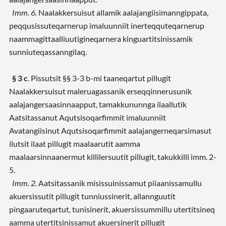
Imm. 6.
Naalakkersuisut allamik aalajangiisimanngippata,
peqqusissuteqarnerup imaluunniit
inerteqquteqarnerup
naammagittaalliuutigineqarnera kinguartitsinissamik
sunniuteqassanngilaq.
§ 3 c
. Pissutsit §§ 3-3 b-mi taaneqartut pillugit
Naalakkersuisut maleruagassanik erseqqinnerusunik
aalajangersaasinnaapput, tamakkununnga ilaallutik
Aatsitassanut Aqutsisoqarfimmit imaluunniit
Avatangiisinut Aqutsisoqarfimmit aalajangerneqarsimasut
ilutsit ilaat pillugit maalaarutit aamma
maalaarsinnaanermut killilersuutit pillugit, takukkilli imm. 2-
5.
Imm. 2.
Aatsitassanik misissuinissamut piiaanissamullu
akuersissutit pillugit tunniussinerit,
allannguutit
pingaaruteqartut, tunisinerit, akuersissummillu utertitsineq
aamma utertitsinissamut akuersinerit pillugit