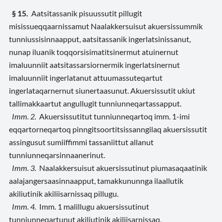
§ 15.
Aatsitassanik pisuussutit pillugit
misissueqqaarnissamut Naalakkersuisut akuersissummik
tunniussisinnaapput, aatsitassanik ingerlatsinissanut,
nunap iluanik toqqorsisimatitsinermut atuinernut
imaluunniit aatsitassarsiornermik ingerlatsinernut
imaluunniit ingerlatanut attuumassuteqartut
ingerlataqarnernut siunertaasunut. Akuersissutit ukiut
tallimakkaartut angullugit tunniunneqartassapput.
Imm. 2.
Akuersissutitut tunniunneqartoq imm. 1-imi
eqqartorneqartoq pinngitsoortitsissanngilaq akuersissutit
assingusut sumiiffimmi tassaniittut allanut
tunniunneqarsinnaanerinut.
Imm. 3.
Naalakkersuisut akuersissutinut piumasaqaatinik
aalajangersaasinnaapput, tamakkununnga ilaallutik
akiliutinik akiliisarnissaq pillugu.
Imm. 4.
Imm. 1 malillugu akuersissutinut
tunniunneqartunut akiliutinik akiliisarnissaq,