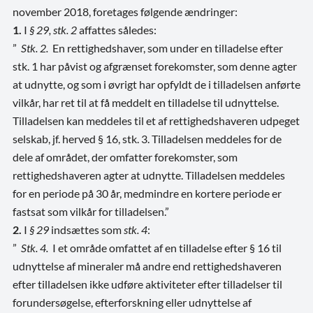
november 2018, foretages følgende ændringer:
1.
I
§ 29, stk. 2
affattes således:
”
Stk. 2.
En rettighedshaver, som under en tilladelse efter
stk. 1 har påvist og afgrænset forekomster, som denne agter
at udnytte, og som i øvrigt har opfyldt de i tilladelsen anførte
vilkår, har ret til at få meddelt en tilladelse til udnyttelse.
Tilladelsen kan meddeles til et af rettighedshaveren udpeget
selskab, jf. herved § 16, stk. 3. Tilladelsen meddeles for de
dele af området, der omfatter forekomster, som
rettighedshaveren agter at udnytte. Tilladelsen meddeles
for en periode på 30 år, medmindre en kortere periode er
fastsat som vilkår for tilladelsen.”
2.
I
§ 29
indsættes som
stk. 4
:
”
Stk. 4.
I et område omfattet af en tilladelse efter § 16 til
udnyttelse af mineraler må andre end rettighedshaveren
efter tilladelsen ikke udføre aktiviteter efter tilladelser til
forundersøgelse, efterforskning eller udnyttelse af