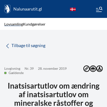
Nalunaarutit.gl
kl-GL
Vælg sprog
Lovsamling
Kundgørelser
da
( Valgt )
Tilbage til søgning
Lovgivning
Nr. 39
28. november 2019
Gældende
Inatsisartutlov om ændring
af inatsisartutlov om
mineralske råstoffer og