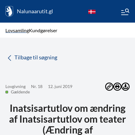
Nalunaarutit.gl
kl-GL
Vælg sprog
Lovsamling
Kundgørelser
da
( Valgt )
Tilbage til søgning
Lovgivning
Nr. 18
12. juni 2019
Gældende
Inatsisartutlov om ændring
af Inatsisartutlov om teater
(Ændring af