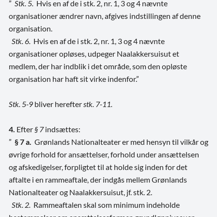
”
Stk. 5.
Hvis en af de i stk. 2, nr. 1, 3 og 4 nævnte
organisationer ændrer navn, afgives indstillingen af denne
organisation.
Stk. 6.
Hvis en af de i stk. 2, nr. 1, 3 og 4 nævnte
organisationer opløses, udpeger Naalakkersuisut et
medlem, der har indblik i det område, som den opløste
organisation har haft sit virke indenfor.”
Stk. 5-9
bliver herefter
stk. 7-11.
4.
Efter
§ 7
indsættes:
”
§ 7 a.
Grønlands Nationalteater er med hensyn til vilkår og
øvrige forhold for ansættelser, forhold under ansættelsen
og afskedigelser, forpligtet til at holde sig inden for det
aftalte i en rammeaftale, der indgås mellem Grønlands
Nationalteater og Naalakkersuisut, jf. stk. 2.
Stk. 2.
Rammeaftalen skal som minimum indeholde