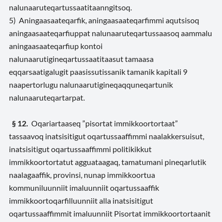
nalunaaruteqartussaatitaanngitsoq.
5) Aningaasaateqarfik, aningaasaateqarfimmi aqutsisoq
aningaasaateqarfiuppat nalunaaruteqartussaasoq aammalu
aningaasaateqarfiup kontoi
nalunaarutigineqartussaatitaasut tamaasa
eqqarsaatigalugit paasissutissanik tamanik kapitali 9
naapertorlugu nalunaarutigineqaqquneqartunik
nalunaaruteqartarpat.
§ 12.
Oqariartaaseq ”pisortat immikkoortortaat”
tassaavoq inatsisitigut oqartussaaffimmi naalakkersuisut,
inatsisitigut oqartussaaffimmi politikikkut
immikkoortortatut agguataagaq, tamatumani pineqarlutik
naalagaaffik, provinsi, nunap immikkoortua
kommuniluunniit imaluunniit oqartussaaffik
immikkoortoqarfilluunniit alla inatsisitigut
oqartussaaffimmit imaluunniit Pisortat immikkoortortaanit