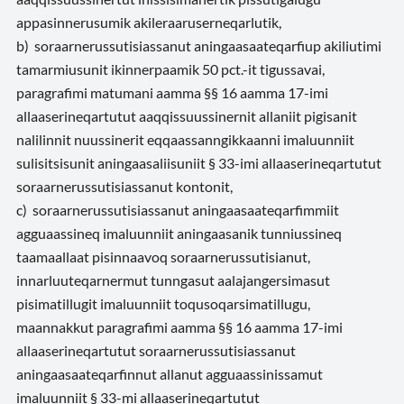
appasinnerusumik akileraaruserneqarlutik,
b) soraarnerussutisiassanut aningaasaateqarfiup akiliutimi
tamarmiusunit ikinnerpaamik 50 pct.-it tigussavai,
paragrafimi matumani aamma §§ 16 aamma 17-imi
allaaserineqartutut aaqqissuussinernit allaniit pigisanit
nalilinnit nuussinerit eqqaassanngikkaanni imaluunniit
sulisitsisunit aningaasaliisuniit § 33-imi allaaserineqartutut
soraarnerussutisiassanut kontonit,
c) soraarnerussutisiassanut aningaasaateqarfimmiit
agguaassineq imaluunniit aningaasanik tunniussineq
taamaallaat pisinnaavoq soraarnerussutisianut,
innarluuteqarnermut tunngasut aalajangersimasut
pisimatillugit imaluunniit toqusoqarsimatillugu,
maannakkut paragrafimi aamma §§ 16 aamma 17-imi
allaaserineqartutut soraarnerussutisiassanut
aningaasaateqarfinnut allanut agguaassinissamut
imaluunniit § 33-mi allaaserineqartutut