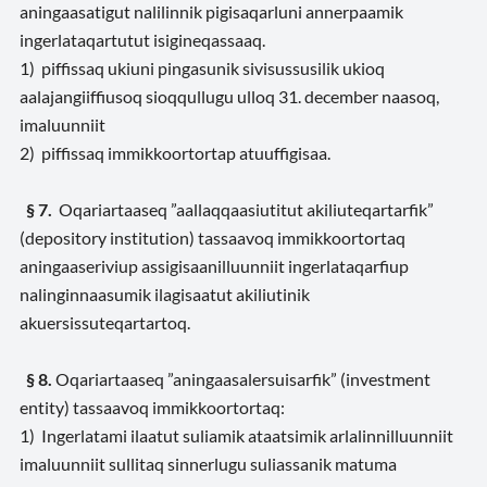
aningaasatigut nalilinnik pigisaqarluni annerpaamik
ingerlataqartutut isigineqassaaq.
1) piffissaq ukiuni pingasunik sivisussusilik ukioq
aalajangiiffiusoq sioqqullugu ulloq 31. december naasoq,
imaluunniit
2) piffissaq immikkoortortap atuuffigisaa.
§ 7.
Oqariartaaseq ”aallaqqaasiutitut akiliuteqartarfik”
(depository institution) tassaavoq immikkoortortaq
aningaaseriviup assigisaanilluunniit ingerlataqarfiup
nalinginnaasumik ilagisaatut akiliutinik
akuersissuteqartartoq.
§ 8.
Oqariartaaseq ”aningaasalersuisarfik” (investment
entity) tassaavoq immikkoortortaq:
1) Ingerlatami ilaatut suliamik ataatsimik arlalinnilluunniit
imaluunniit sullitaq sinnerlugu suliassanik matuma