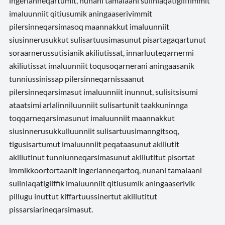
ingerlanneqartumit, nunani tamalaani suliniaqatigiiffimmit
imaluunniit qitiusumik aningaaserivimmit
pilersinneqarsimasoq maannakkut imaluunniit
siusinnerusukkut sulisartuusimasunut pisartagaqartunut
soraarnerussutisianik akiliutissat, innarluuteqarnermi
akiliutissat imaluunniit toqusoqarnerani aningaasanik
tunniussinissap pilersinneqarnissaanut
pilersinneqarsimasut imaluunniit inunnut, sulisitsisumi
ataatsimi arlalinniluunniit sulisartunit taakkuninnga
toqqarneqarsimasunut imaluunniit maannakkut
siusinnerusukkulluunniit sulisartuusimanngitsoq,
tigusisartumut imaluunniit peqataasunut akiliutit
akiliutinut tunniunneqarsimasunut akiliutitut pisortat
immikkoortortaanit ingerlanneqartoq, nunani tamalaani
suliniaqatigiiffik imaluunniit qitiusumik aningaaserivik
pillugu inuttut kiffartuussinertut akiliutitut
pissarsiarineqarsimasut.