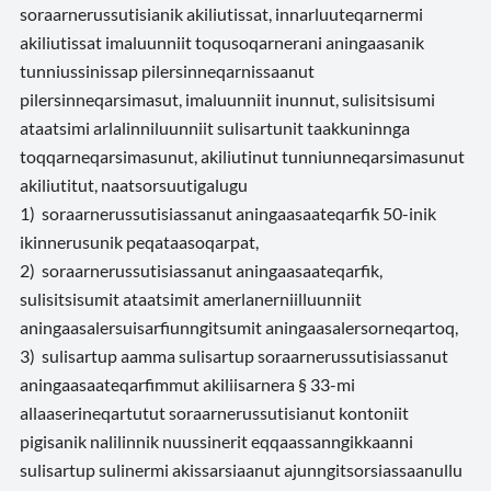
soraarnerussutisianik akiliutissat, innarluuteqarnermi
akiliutissat imaluunniit toqusoqarnerani aningaasanik
tunniussinissap pilersinneqarnissaanut
pilersinneqarsimasut, imaluunniit inunnut, sulisitsisumi
ataatsimi arlalinniluunniit sulisartunit taakkuninnga
toqqarneqarsimasunut, akiliutinut tunniunneqarsimasunut
akiliutitut, naatsorsuutigalugu
1) soraarnerussutisiassanut aningaasaateqarfik 50-inik
ikinnerusunik peqataasoqarpat,
2) soraarnerussutisiassanut aningaasaateqarfik,
sulisitsisumit ataatsimit amerlanerniilluunniit
aningaasalersuisarfiunngitsumit aningaasalersorneqartoq,
3) sulisartup aamma sulisartup soraarnerussutisiassanut
aningaasaateqarfimmut akiliisarnera § 33-mi
allaaserineqartutut soraarnerussutisianut kontoniit
pigisanik nalilinnik nuussinerit eqqaassanngikkaanni
sulisartup sulinermi akissarsiaanut ajunngitsorsiassaanullu