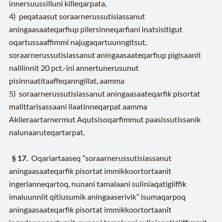
innersuussilluni killeqarpata,
4) peqataasut soraarnerussutisiassanut
aningaasaateqarfiup pilersinneqarfiani inatsisitigut
oqartussaaffimmi najugaqartuunngitsut,
soraarnerussutisiassanut aningaasaateqarfiup pigisaanit
nalilinnit 20 pct.-ini annertunerusunut
pisinnaatitaaffeqanngillat, aamma
5) soraarnerussutisiassanut aningaasaateqarfik pisortat
malittarisassaani ilaatinneqarpat aamma
Akileraartarnermut Aqutsisoqarfimmut paasissutissanik
nalunaaruteqartarpat.
§ 17.
Oqariartaaseq ”soraarnerussutisiassanut
aningaasaateqarfik pisortat immikkoortortaanit
ingerlanneqartoq, nunani tamalaani suliniaqatigiiffik
imaluunniit qitiusumik aningaaserivik” isumaqarpoq
aningaasaateqarfik pisortat immikkoortortaanit