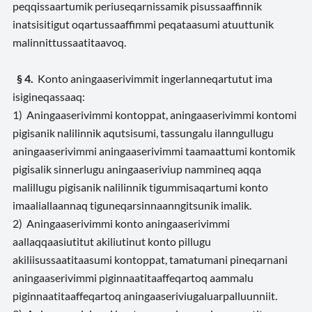
peqqissaartumik periuseqarnissamik pisussaaffinnik
inatsisitigut oqartussaaffimmi peqataasumi atuuttunik
malinnittussaatitaavoq.
§ 4.
Konto aningaaserivimmit ingerlanneqartutut ima
isigineqassaaq:
1) Aningaaserivimmi kontoppat, aningaaserivimmi kontomi
pigisanik nalilinnik aqutsisumi, tassungalu ilanngullugu
aningaaserivimmi aningaaserivimmi taamaattumi kontomik
pigisalik sinnerlugu aningaaseriviup nammineq aqqa
malillugu pigisanik nalilinnik tigummisaqartumi konto
imaaliallaannaq tiguneqarsinnaanngitsunik imalik.
2) Aningaaserivimmi konto aningaaserivimmi
aallaqqaasiutitut akiliutinut konto pillugu
akiliisussaatitaasumi kontoppat, tamatumani pineqarnani
aningaaserivimmi piginnaatitaaffeqartoq aammalu
piginnaatitaaffeqartoq aningaaseriviugaluarpalluunniit.