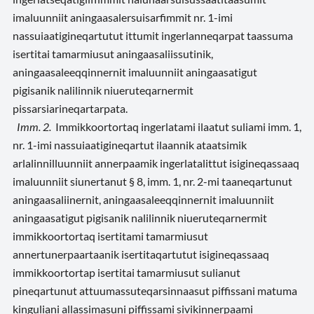
imaluunniit aningaasalersuisarfimmit nr. 1-imi
nassuiaatigineqartutut ittumit ingerlanneqarpat taassuma
isertitai tamarmiusut aningaasaliissutinik,
aningaasaleeqqinnernit imaluunniit aningaasatigut
pigisanik nalilinnik niueruteqarnermit
pissarsiarineqartarpata.
Imm. 2.
Immikkoortortaq ingerlatami ilaatut suliami imm. 1,
nr. 1-imi nassuiaatigineqartut ilaannik ataatsimik
arlalinnilluunniit annerpaamik ingerlatalittut isigineqassaaq
imaluunniit siunertanut § 8, imm. 1, nr. 2-mi taaneqartunut
aningaasaliinernit, aningaasaleeqqinnernit imaluunniit
aningaasatigut pigisanik nalilinnik niueruteqarnermit
immikkoortortaq isertitami tamarmiusut
annertunerpaartaanik isertitaqartutut isigineqassaaq
immikkoortortap isertitai tamarmiusut sulianut
pineqartunut attuumassuteqarsinnaasut piffissani matuma
kinguliani allassimasuni piffissami sivikinnerpaami