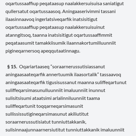
oqartussaaffiup peqataasup naalakkersuisuisa saniatigut
qullersatut oqartussaasoq. Aningaaserivimmi tassani
ilaasinnaavoq ingerlatsiveqarfik inatsisitigut
oqartussaaffiup peqataasup naalakkersuisuinut
atanngitsoq, taanna inatsisitigut oqartussaaffimmit
peqataasumit tamakkiisumik ilaannakortumilluunniit
pigineqarnersoq apeqqutaatinnagu.
§ 15.
Oqariartaaseq ”soraarnerussutisiassanut
aningaasaateqarfik annertuumik ilaasortalik” tassaavoq
aningaasaateqarfik tigusisussanut maanna suliffeqartunut
suliffeqarsimasunulluunniit imaluunniit inunnut
sulisitsisumi ataatsimi arlalinniluunniit taama
suliffeqartunit toqqarneqarsimasunit
sullississutigineqarsimasunut akiliutitut
soraarnerussutisiatut tunniuttakkanik,
sulisinnaajunnaarnersiutitut tunniuttakkanik imaluunniit