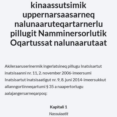
kinaassutsimik
uppernarsaasarneq
nalunaaruteqartarnerlu
pillugit Namminersorlutik
Oqartussat nalunaarutaat
Akileraaruserinermik ingerlatsineq pillugu Inatsisartut
inatsisaanni nr. 11, 2. november 2006-imeersumi
Inatsisartut inatsisaatigut nr. 9, 8. juni 2014-imeersukkut
allanngortinneqartumi § 35 a naapertorlugu
aalajangersarneqarpoq:
Kapitali 1
Nassuiaatit