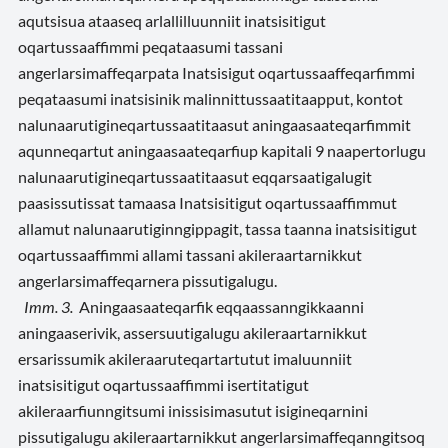
aqutsisua ataaseq arlallilluunniit inatsisitigut
oqartussaaffimmi peqataasumi tassani
angerlarsimaffeqarpata Inatsisigut oqartussaaffeqarfimmi
peqataasumi inatsisinik malinnittussaatitaapput, kontot
nalunaarutigineqartussaatitaasut aningaasaateqarfimmit
aqunneqartut aningaasaateqarfiup kapitali 9 naapertorlugu
nalunaarutigineqartussaatitaasut eqqarsaatigalugit
paasissutissat tamaasa Inatsisitigut oqartussaaffimmut
allamut nalunaarutiginngippagit, tassa taanna inatsisitigut
oqartussaaffimmi allami tassani akileraartarnikkut
angerlarsimaffeqarnera pissutigalugu.
Imm. 3.
Aningaasaateqarfik eqqaassanngikkaanni
aningaaserivik, assersuutigalugu akileraartarnikkut
ersarissumik akileraaruteqartartutut imaluunniit
inatsisitigut oqartussaaffimmi isertitatigut
akileraarfiunngitsumi inissisimasutut isigineqarnini
pissutigalugu akileraartarnikkut angerlarsimaffeqanngitsoq