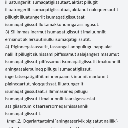
illuatungeriit isumaqatigiissutaat, aktiat pillugit
illuatungeriit isumaqatigiissutaat, aktianut naleqqersuutit
pillugit illuatungeriit isumaqatigiissutaat
isumaqatigiissutillu tamakkununnga assingusut.
3) Sillimmasiinermut isumaqatigiissutit imaluunniit
ernianut akilersuutinullu isumaqatigiissutit.
4) Piginneqataassutit, tassunga ilanngullugu pappialat
nalillit pillugit siunissami piffissamut aalajangersimasumut
isumaqatigiissut, piffissamut isumaqatigiissutit imaluunniit
aningaasalersuineq pillugu isumaqatigiissut,
ingerlatseqatigiiffiit minnerpaamik inunnit marlunnit
pigineqartut, nioqqutissat, illuatungeriit
isumaqatigiissutaat, sillimmasiineq pillugu
isumaqatigiissutit imaluunniit taarsigassarsiat
assigiiaartumik taarsersorneqarnissaannik
isumaqatigiissutit.
Imm. 2.
Oqariartaatsimi ”aningaaserivik pigisatut nalilik”-