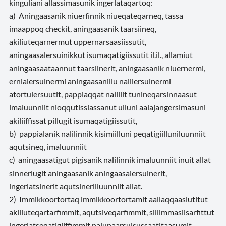
kinguliani allassimasunik ingerlataqartoq:
a) Aningaasanik niuerfinnik niueqateqarneq, tassa
imaappoq checkit, aningaasanik taarsiineq,
akiliuteqarnermut uppernarsaasiissutit,
aningaasalersuinikkut isumaqatigiissutit il.il., allamiut
aningaasaataannut taarsiinerit, aningaasanik niuernermi,
ernialersuinermi aningaasanillu nalilersuinermi
atortulersuutit, pappiaqqat nalillit tunineqarsinnaasut
imaluunniit nioqqutissiassanut ulluni aalajangersimasuni
akiliiffissat pillugit isumaqatigiissutit,
b) pappialanik nalilinnik kisimiilluni peqatigiilluniluunniit
aqutsineq, imaluunniit
c) aningaasatigut pigisanik nalilinnik imaluunniit inuit allat
sinnerlugit aningaasanik aningaasalersuinerit,
ingerlatsinerit aqutsinerilluunniit allat.
2) Immikkoortortaq immikkoortortamit aallaqqaasiutitut
akiliuteqartarfimmit, aqutsiveqarfimmit, sillimmasiisarfittut
ingerlatseqatigiiffimmit nalunaarsuisussaatitaasumit