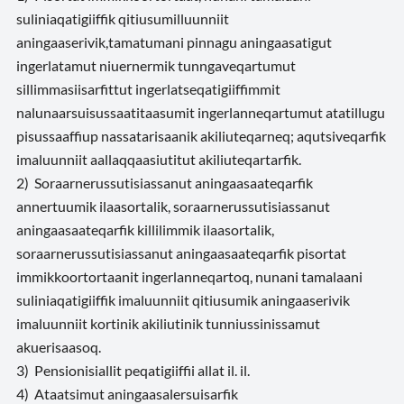
suliniaqatigiiffik qitiusumilluunniit
aningaaserivik,tamatumani pinnagu aningaasatigut
ingerlatamut niuernermik tunngaveqartumut
sillimmasiisarfittut ingerlatseqatigiiffimmit
nalunaarsuisussaatitaasumit ingerlanneqartumut atatillugu
pisussaaffiup nassatarisaanik akiliuteqarneq; aqutsiveqarfik
imaluunniit aallaqqaasiutitut akiliuteqartarfik.
2) Soraarnerussutisiassanut aningaasaateqarfik
annertuumik ilaasortalik, soraarnerussutisiassanut
aningaasaateqarfik killilimmik ilaasortalik,
soraarnerussutisiassanut aningaasaateqarfik pisortat
immikkoortortaanit ingerlanneqartoq, nunani tamalaani
suliniaqatigiiffik imaluunniit qitiusumik aningaaserivik
imaluunniit kortinik akiliutinik tunniussinissamut
akuerisaasoq.
3) Pensionisiallit peqatigiiffii allat
il. il.
4) Ataatsimut aningaasalersuisarfik