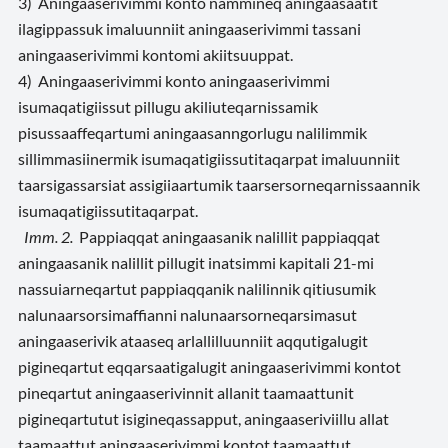
3) Aningaaserivimmi konto nammineq aningaasaatit
ilagippassuk imaluunniit aningaaserivimmi tassani
aningaaserivimmi kontomi akiitsuuppat.
4) Aningaaserivimmi konto aningaaserivimmi
isumaqatigiissut pillugu akiliuteqarnissamik
pisussaaffeqartumi aningaasanngorlugu nalilimmik
sillimmasiinermik isumaqatigiissutitaqarpat imaluunniit
taarsigassarsiat assigiiaartumik taarsersorneqarnissaannik
isumaqatigiissutitaqarpat.
Imm. 2.
Pappiaqqat aningaasanik nalillit pappiaqqat
aningaasanik nalillit pillugit inatsimmi kapitali 21-mi
nassuiarneqartut pappiaqqanik nalilinnik qitiusumik
nalunaarsorsimaffianni nalunaarsorneqarsimasut
aningaaserivik ataaseq arlallilluunniit aqqutigalugit
pigineqartut eqqarsaatigalugit aningaaserivimmi kontot
pineqartut aningaaserivinnit allanit taamaattunit
pigineqartutut isigineqassapput, aningaaseriviillu allat
taamaattut aningaaserivimmi kontot taamaattut