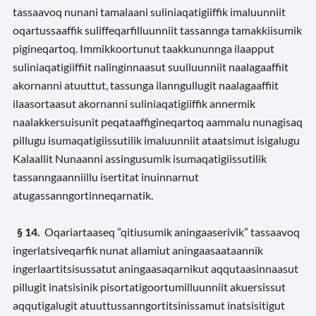
tassaavoq nunani tamalaani suliniaqatigiiffik imaluunniit
oqartussaaffik suliffeqarfilluunniit tassannga tamakkiisumik
pigineqartoq. Immikkoortunut taakkununnga ilaapput
suliniaqatigiiffiit nalinginnaasut suulluunniit naalagaaffiit
akornanni atuuttut, tassunga ilanngullugit naalagaaffiit
ilaasortaasut akornanni suliniaqatigiiffik annermik
naalakkersuisunit peqataaffigineqartoq aammalu nunagisaq
pillugu isumaqatigiissutilik imaluunniit ataatsimut isigalugu
Kalaallit Nunaanni assingusumik isumaqatigiissutilik
tassanngaanniillu isertitat inuinnarnut
atugassanngortinneqarnatik.
§ 14.
Oqariartaaseq ”qitiusumik aningaaserivik” tassaavoq
ingerlatsiveqarfik nunat allamiut aningaasaataannik
ingerlaartitsisussatut aningaasaqarnikut aqqutaasinnaasut
pillugit inatsisinik pisortatigoortumilluunniit akuersissut
aqqutigalugit atuuttussanngortitsinissamut inatsisitigut