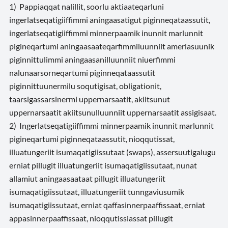
1) Pappiaqqat nalillit, soorlu aktiaateqarluni
ingerlatseqatigiiffimmi aningaasatigut piginneqataassutit,
ingerlatseqatigiiffimmi minnerpaamik inunnit marlunnit
pigineqartumi aningaasaateqarfimmiluunniit amerlasuunik
piginnittulimmi aningaasanilluunniit niuerfimmi
nalunaarsorneqartumi piginneqataassutit
piginnittuunermilu soqutigisat, obligationit,
taarsigassarsinermi uppernarsaatit, akiitsunut
uppernarsaatit akiitsunulluunniit uppernarsaatit assigisaat.
2) Ingerlatseqatigiiffimmi minnerpaamik inunnit marlunnit
pigineqartumi piginneqataassutit, nioqqutissat,
illuatungeriit isumaqatigiissutaat (swaps), assersuutigalugu
erniat pillugit illuatungeriit isumaqatigiissutaat, nunat
allamiut aningaasaataat pillugit illuatungeriit
isumaqatigiissutaat, illuatungeriit tunngaviusumik
isumaqatigiissutaat, erniat qaffasinnerpaaffissaat, erniat
appasinnerpaaffissaat, nioqqutissiassat pillugit