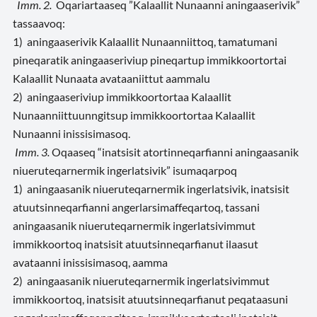
Imm. 2.
Oqariartaaseq ”Kalaallit Nunaanni aningaaserivik”
tassaavoq:
1) aningaaserivik Kalaallit Nunaanniittoq, tamatumani
pineqaratik aningaaseriviup pineqartup immikkoortortai
Kalaallit Nunaata avataaniittut aammalu
2) aningaaseriviup immikkoortortaa Kalaallit
Nunaanniittuunngitsup immikkoortortaa Kalaallit
Nunaanni inissisimasoq.
Imm. 3.
Oqaaseq “inatsisit atortinneqarfianni aningaasanik
niueruteqarnermik ingerlatsivik” isumaqarpoq
1) aningaasanik niueruteqarnermik ingerlatsivik, inatsisit
atuutsinneqarfianni angerlarsimaffeqartoq, tassani
aningaasanik niueruteqarnermik ingerlatsivimmut
immikkoortoq inatsisit atuutsinneqarfianut ilaasut
avataanni inissisimasoq, aamma
2) aningaasanik niueruteqarnermik ingerlatsivimmut
immikkoortoq, inatsisit atuutsinneqarfianut peqataasuni