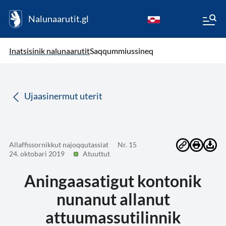
Nalunaarutit.gl
kl-GL
( Toqqagaq )
Oqaatsit toqqakkit
Inatsisinik nalunaarutit
Saqqummiussineq
da
Ujaasinermut uterit
Allaffissornikkut najoqqutassiat
Nr. 15
24. oktobari 2019
Atuuttut
Aningaasatigut kontonik
nunanut allanut
attuumassutilinnik