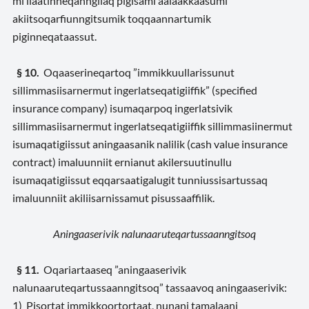
mi ilaatinneqanngilaq pigisami aalaakkaasumi
akiitsoqarfiunngitsumik toqqaannartumik
piginneqataassut.
§ 10.
Oqaaserineqartoq ”immikkuullarissunut
sillimmasiisarnermut ingerlatseqatigiiffik” (specified
insurance company) isumaqarpoq ingerlatsivik
sillimmasiisarnermut ingerlatseqatigiiffik sillimmasiinermut
isumaqatigiissut aningaasanik nalilik (cash value insurance
contract) imaluunniit ernianut akilersuutinullu
isumaqatigiissut eqqarsaatigalugit tunniussisartussaq
imaluunniit akiliisarnissamut pisussaaffilik.
Aningaaserivik nalunaaruteqartussaanngitsoq
§ 11.
Oqariartaaseq ”aningaaserivik
nalunaaruteqartussaanngitsoq” tassaavoq aningaaserivik:
1) Pisortat immikkoortortaat, nunani tamalaani