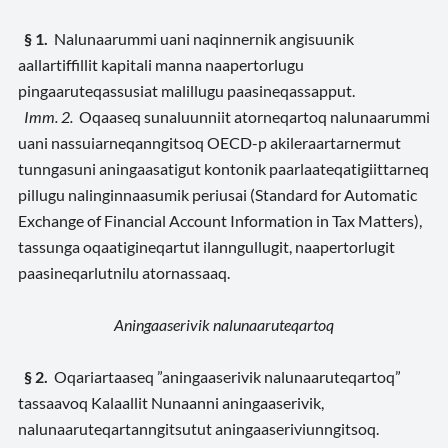
§ 1.
Nalunaarummi uani naqinnernik angisuunik
aallartiffillit kapitali manna naapertorlugu
pingaaruteqassusiat malillugu paasineqassapput.
Imm. 2.
Oqaaseq sunaluunniit atorneqartoq nalunaarummi
uani nassuiarneqanngitsoq OECD-p akileraartarnermut
tunngasuni aningaasatigut kontonik paarlaateqatigiittarneq
pillugu nalinginnaasumik periusai
(Standard for Automatic
Exchange of Financial Account Information in Tax Matters),
tassunga oqaatigineqartut ilanngullugit,
naapertorlugit
paasineqarlutnilu atornassaaq
.
Aningaaserivik nalunaaruteqartoq
§ 2.
Oqariartaaseq ”aningaaserivik nalunaaruteqartoq”
tassaavoq Kalaallit Nunaanni aningaaserivik,
nalunaaruteqartanngitsutut aningaaseriviunngitsoq.