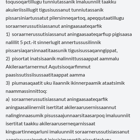
toqusoqartillugu tunniutassanik imaluunniit taakku
akuleriissillugit tigusisussanut tunniutassanik
pissarsiniartussatut pilersinneqartoq, apeqqutaatillugu
soraarnerussutisiassanut aningaasaateqarfik
1) soraarnerussutisiassanut aningaasaateqarfiup pigisaasa
nalillit 5 pct.-it sinnerlugit annertussusilinnik
pissarsiaqarsinnaatitaasunik tigusisussaqanngippat,
2) pisortat inatsisaanik malinnittussaappat aammalu
Akileraartarnermut Aqutsisoqarfimmut
paasissutissiisussaatitaappat aamma
3) piumasaqaatit uku ilaannik ikinnerpaamik ataatsimik
naammassinnittoq:
a) soraarnerussutisiassanut aningaasaateqarfik
aningaasaliinerniit isertitat akileraarusernissaannut
nalinginnaasumik pisussaajunnaarsitaasarpoq imaluunniit
isertitat taakku akileraaruserneqarnissaat
kinguartinneqarluni imaluunniit soraarnerussutisiassanut
aaqqissuussinertut inissisimanertik pissutigalugu