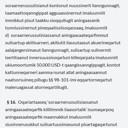
soraarnerussutisianut kontonut nuussinerit ilanngunnagit,
taamaattoqanngippat agguaassinernut imaluunniit
immikkut pisut taakku sioqqullugit aningaasanik
tunniussinernut pineqaatissiisoqassaaq, imaluunniit
d) soraarnerussutisiassanut aningaasaateqarfimmut
sulisartup akiliisarneri, akiliutit ilassutaasut akuerineqartut
aalajangersimasut ilanngunnagit, sulisartup sulinermit
isertitaanut innersuussisoqarluni killeqarpata imaluunniit
ukiumoortumik 50.000 USD-t qaangissanngippagit, kontot
kattunneqarneri aamma nunat allat aningaasaannut
naatsorsuineq pillugu §§ 98-101-imi eqqartorneqartut
maleruagassat atorneqartillugit.
§ 16.
Oqariartaaseq ‘soraarnerussutisiassanut
aningaasaateqarfik killilimmik ilaasortalik’ isumaqarpoq
aningaasaateqarfik maannakkut imaluunniit
siusinnerusukkut sulisartuusimasunut pisartagaqartunut