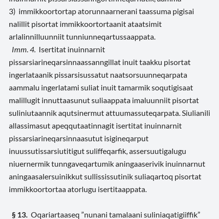
3) immikkoortortap atorunnaarnerani taassuma pigisai
nalillit pisortat immikkoortortaanit ataatsimit
arlalinnilluunniit tunniunneqartussaappata.
Imm. 4.
Isertitat inuinnarnit
pissarsiarineqarsinnaassanngillat inuit taakku pisortat
ingerlataanik pissarsisussatut naatsorsuunneqarpata
aammalu ingerlatami suliat inuit tamarmik soqutigisaat
malillugit innuttaasunut suliaappata imaluunniit pisortat
suliniutaannik aqutsinermut attuumassuteqarpata. Siulianili
allassimasut apeqqutaatinnagit isertitat inuinnarnit
pissarsiarineqarsinnaasutut isigineqarput
inuussutissarsiutitigut suliffeqarfik, assersuutigalugu
niuernermik tunngaveqartumik aningaaserivik inuinnarnut
aningaasalersuinikkut sullississutinik suliaqartoq pisortat
immikkoortortaa atorlugu isertitaappata.
§ 13.
Oqariartaaseq ”nunani tamalaani suliniaqatigiiffik”