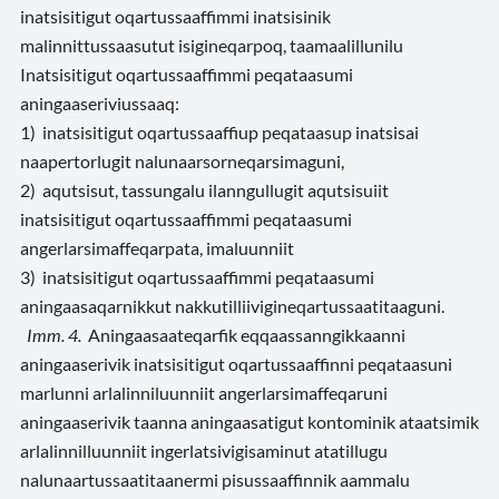
inatsisitigut oqartussaaffimmi inatsisinik
malinnittussaasutut isigineqarpoq, taamaalillunilu
Inatsisitigut oqartussaaffimmi peqataasumi
aningaaseriviussaaq:
1) inatsisitigut oqartussaaffiup peqataasup inatsisai
naapertorlugit nalunaarsorneqarsimaguni,
2) aqutsisut, tassungalu ilanngullugit aqutsisuiit
inatsisitigut oqartussaaffimmi peqataasumi
angerlarsimaffeqarpata, imaluunniit
3) inatsisitigut oqartussaaffimmi peqataasumi
aningaasaqarnikkut nakkutilliivigineqartussaatitaaguni.
Imm. 4.
Aningaasaateqarfik eqqaassanngikkaanni
aningaaserivik inatsisitigut oqartussaaffinni peqataasuni
marlunni arlalinniluunniit angerlarsimaffeqaruni
aningaaserivik taanna aningaasatigut kontominik ataatsimik
arlalinnilluunniit ingerlatsivigisaminut atatillugu
nalunaartussaatitaanermi pisussaaffinnik aammalu