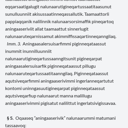
eqqarsaatigalugit nalunaarutigineqartussaatitaasunut
sunulluunniit akisussaatinneqassallutik. Taamaattorli
pappiaqqanik nalilinnik nalunaarsorsimaffik pineqartoq
aningaaseriviit allat taamaattut sinnerlugit
nalunaaruteqarnissamut akimmiffissaqartinneqanngilaq.
Imm. 3.
Aningaasalersuisarfimmi piginneqataassut
inummit inunnilluunniit
nalunaarutigineqartussaanngitsunit pigineqarpat
aningaasalersuisarfik piginneqataassut pillugu
nalunaaruteqartussaatitaanngilaq. Piginneqataassut
aqutsiveqarfimmi aningaaserivimmi ingerlanneqartutut
kontomi uninngasuutigineqarpat piginneqataassut
aqutsiveqarfiup nalunaarut manna malillugu
aningaaserivimmi pigisatut nalilittut ingerlatsivigissavaa.
§ 5.
Oqaaseq ”aningaaserivik” nalunaarummi matumani
tassaavoq: