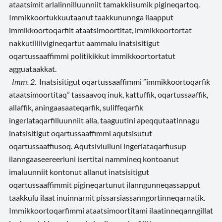
ataatsimit arlalinnilluunniit tamakkiisumik pigineqartoq.
Immikkoortukkuutaanut taakkununnga ilaapput
immikkoortoqarfiit ataatsimoortitat, immikkoortortat
nakkutilliivigineqartut aammalu inatsisitigut
oqartussaaffimmi politikikkut immikkoortortatut
agguataakkat.
Imm. 2.
Inatsisitigut oqartussaaffimmi ”immikkoortoqarfik
ataatsimoortitaq” tassaavoq inuk, kattuffik, oqartussaaffik,
allaffik, aningaasaateqarfik, suliffeqarfik
ingerlataqarfilluunniit alla, taaguutini apeqqutaatinnagu
inatsisitigut oqartussaaffimmi aqutsisutut
oqartussaaffiusoq. Aqutsiviulluni ingerlataqarfiusup
ilanngaaseereerluni isertitai nammineq kontoanut
imaluunniit kontonut allanut inatsisitigut
oqartussaaffimmit pigineqartunut ilanngunneqassapput
taakkulu ilaat inuinnarnit pissarsiassanngortinneqarnatik.
Immikkoortoqarfimmi ataatsimoortitami ilaatinneqanngillat