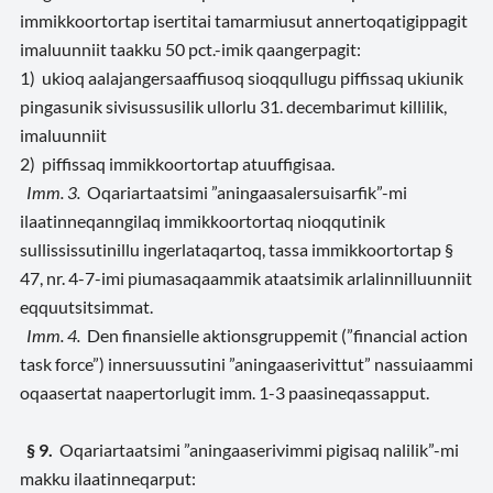
immikkoortortap isertitai tamarmiusut annertoqatigippagit
imaluunniit taakku 50 pct.-imik qaangerpagit:
1) ukioq aalajangersaaffiusoq sioqqullugu piffissaq ukiunik
pingasunik sivisussusilik ullorlu 31. decembarimut killilik,
imaluunniit
2) piffissaq immikkoortortap atuuffigisaa.
Imm. 3.
Oqariartaatsimi ”aningaasalersuisarfik”-mi
ilaatinneqanngilaq immikkoortortaq nioqqutinik
sullississutinillu ingerlataqartoq, tassa immikkoortortap §
47, nr. 4-7-imi piumasaqaammik ataatsimik arlalinnilluunniit
eqquutsitsimmat.
Imm. 4.
Den finansielle aktionsgruppemit (”financial action
task force”) innersuussutini ”aningaaserivittut” nassuiaammi
oqaasertat naapertorlugit imm. 1-3 paasineqassapput.
§ 9.
Oqariartaatsimi ”aningaaserivimmi pigisaq nalilik”-mi
makku ilaatinneqarput: