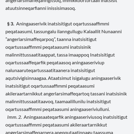
angerlarsimaffeqanngitsoq, immikkoortortaali inatsisit
atuutsinneqarfianni inissisimasoq.
§ 3.
Aningaaserivik inatsisitigut oqartussaaffimmi
peqataasumi, tassungalu ilanngullugu Kalaallit Nunaanni
”angerlarsimaffeqarpoq”, taanna inatsisitigut
oqartussaaffimmi peqataasumi inatsisinik
malinnittussaatitaappat, tassa imaappoq Inatsisitigut
oqartussaaffeqarfik peqataasoq aningaaseriviup
nalunaaruteqartussaatitaanera inatsisitigut
aqutsivigisinnaagaa. Ataatsimut isigalugu aningaaserivik
inatsisitigut oqartussaaffimmi peqataasumi
akileraartarnikkut angerlarsimaffeqartoq tassani inatsisinik
malinnittussaatitaavoq, taamaalillunilu inatsisitigut
oqartussaaffimmi peqataasumi aningaaseriviulluni.
Imm. 2.
Aningaasaateqarfik aningaaseriviusoq inatsisitigut
oqartussaaffimmi peqataasumi akileraartarnikkut
angerlarsimaffeqarnera apeqqutaatinnagu taassuma