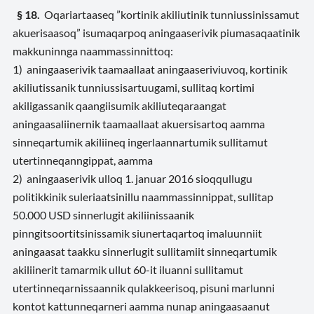
§ 18.
Oqariartaaseq ”kortinik akiliutinik tunniussinissamut
akuerisaasoq” isumaqarpoq aningaaserivik piumasaqaatinik
makkuninnga naammassinnittoq:
1) aningaaserivik taamaallaat aningaaseriviuvoq, kortinik
akiliutissanik tunniussisartuugami, sullitaq kortimi
akiligassanik qaangiisumik akiliuteqaraangat
aningaasaliinernik taamaallaat akuersisartoq aamma
sinneqartumik akiliineq ingerlaannartumik sullitamut
utertinneqanngippat, aamma
2) aningaaserivik ulloq 1. januar 2016 sioqqullugu
politikkinik suleriaatsinillu naammassinnippat, sullitap
50.000 USD
sinnerlugit akiliinissaanik
pinngitsoortitsinissamik siunertaqartoq imaluunniit
aningaasat taakku sinnerlugit sullitamiit sinneqartumik
akiliinerit tamarmik ullut 60-it iluanni sullitamut
utertinneqarnissaannik qulakkeerisoq, pisuni marlunni
kontot kattunneqarneri aamma nunap aningaasaanut