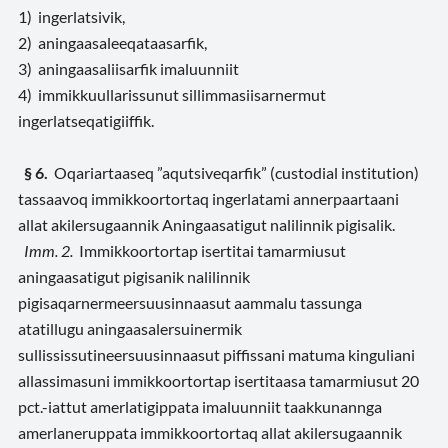
1) ingerlatsivik,
2) aningaasaleeqataasarfik,
3) aningaasaliisarfik imaluunniit
4) immikkuullarissunut sillimmasiisarnermut
ingerlatseqatigiiffik.
§ 6.
Oqariartaaseq ”aqutsiveqarfik” (custodial institution)
tassaavoq immikkoortortaq ingerlatami annerpaartaani
allat akilersugaannik Aningaasatigut nalilinnik pigisalik.
Imm. 2.
Immikkoortortap isertitai tamarmiusut
aningaasatigut pigisanik nalilinnik
pigisaqarnermeersuusinnaasut aammalu tassunga
atatillugu aningaasalersuinermik
sullississutineersuusinnaasut piffissani matuma kinguliani
allassimasuni immikkoortortap isertitaasa tamarmiusut 20
pct.-iattut amerlatigippata imaluunniit taakkunannga
amerlaneruppata immikkoortortaq allat akilersugaannik