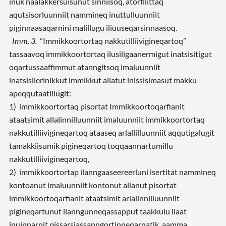
inuk naalakkersuisunut sinniisoq, atorfilittaq
aqutsisorluunniit nammineq inuttulluunniit
piginnaasaqarnini malillugu iliuuseqarsinnaasoq.
Imm. 3.
”Immikkoortortaq nakkutilliivigineqartoq”
tassaavoq immikkoortortaq ilusiligaanermigut inatsisitigut
oqartussaaffimmut atanngitsoq imaluunniit
inatsisilerinikkut immikkut allatut inissisimasut makku
apeqqutaatillugit:
1) immikkoortortaq pisortat Immikkoortoqarfianit
ataatsimit allalinnilluunniit imaluunniit immikkoortortaq
nakkutilliivigineqartoq ataaseq arlallilluunniit aqqutigalugit
tamakkiisumik pigineqartoq toqqaannartumillu
nakkutilliivigineqartoq,
2) immikkoortortap ilanngaaseereerluni isertitat nammineq
kontoanut imaluunniit kontonut allanut pisortat
immikkoortoqarfianit ataatsimit arlalinnilluunniit
pigineqartunut ilanngunneqassapput taakkulu ilaat
inuinnarnit pissarsiassanngortinneqarnatik, aamma