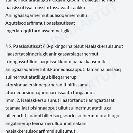
paasissutissat nassiuttassavaat, taakku
Aningaasaqarnermut Sulisoqarnermullu
Aqutsisoqarfimmut paasissutissat
ingerlateqqittarniassammatigik.
§ 9. Paasissutissat § 8-p kingorna pisut Naalakkersuisunut
ilaasortat sinnerlugit aningaasarsiaqarnermut
tunngassutilinni aaqqissukkanut aalaakkaasumik
aningaasaqarnertut ikkunneqassapput. Tamanna pissaaq
sulinermut atatillugu biileqarnerup
atorsinnaalersinneqarneraniit piffissamut
atorneqarsinnaajunnaarnissaata tungaanut.
Imm. 2. Naalakkersuisunut ilaasortanut ilanngaatissat
taamaallaat pisinnaapput ullut sulinermut atatillugu
biileqarfiit iluanni biilerisaq, soorlu sulinermut atatillugu
angalanerup feeriarnerulluunniit nalaani
naalakkersuisoqarfimmi sulisumut