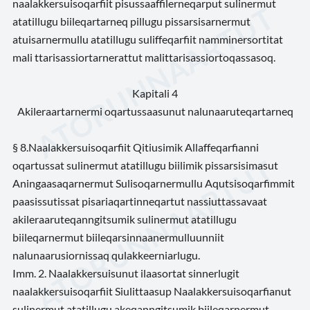
naalakkersuisoqarfiit pisussaaffilerneqarput sulinermut
atatillugu biileqartarneq pillugu pissarsisarnermut
atuisarnermullu atatillugu suliffeqarfiit namminersortitat
mali ttarisassiortarnerattut malittarisassiortoqassasoq.
Kapitali 4
Akileraartarnermi oqartussaasunut nalunaaruteqartarneq
§ 8.Naalakkersuisoqarfiit Qitiusimik Allaffeqarfianni
oqartussat sulinermut atatillugu biilimik pissarsisimasut
Aningaasaqarnermut Sulisoqarnermullu Aqutsisoqarfimmit
paasissutissat pisariaqartinneqartut nassiuttassavaat
akileraaruteqanngitsumik sulinermut atatillugu
biileqarnermut biileqarsinnaanermulluunniit
nalunaarusiornissaq qulakkeerniarlugu.
Imm. 2. Naalakkersuisunut ilaasortat sinnerlugit
naalakkersuisoqarfiit Siulittaasup Naalakkersuisoqarfianut
sulinermut atatillugu akeqanngitsumik biileqarnermut