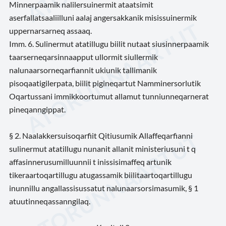
Minnerpaamik nalilersuinermit ataatsimit
aserfallatsaaliilluni aalaj angersakkanik misissuinermik
uppernarsarneq assaaq.
Imm. 6. Sulinermut atatillugu biilit nutaat siusinnerpaamik
taarserneqarsinnaapput ullormit siullermik
nalunaarsorneqarfiannit ukiunik tallimanik
pisoqaatigilerpata, biilit pigineqartut Namminersorlutik
Oqartussani immikkoortumut allamut tunniunneqarnerat
pineqanngippat.
§ 2. Naalakkersuisoqarfiit Qitiusumik Allaffeqarfianni
sulinermut atatillugu nunanit allanit ministeriusuni t q
affasinnerusumilluunnii t inissisimaffeq artunik
tikeraartoqartillugu atugassamik biilitaartoqartillugu
inunnillu angallassisussatut nalunaarsorsimasumik, § 1
atuutinneqassanngilaq.