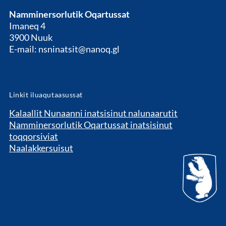
Namminersorlutik Oqartussat
Imaneq 4
3900 Nuuk
E-mail: nsninatsit@nanoq.gl
Linkit iluaqutaasussat
Kalaallit Nunaanni inatsisinut nalunaarutit
Namminersorlutik Oqartussat inatsisinut
toqqorsiviat
Naalakkersuisut