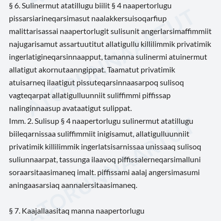
§ 6. Sulinermut atatillugu biilit § 4 naapertorlugu
pissarsiarineqarsimasut naalakkersuisoqarfiup
malittarisassai naapertorlugit sulisunit angerlarsimaffimmiit
najugarisamut assartuutitut allatigullu killilimmik privatimik
ingerlatigineqarsinnaapput, tamanna sulinermi atuinermut
allatigut akornutaanngippat. Taamatut privatimik
atuisarneq ilaatigut pissuteqarsinnaasarpoq sulisoq
vagteqarpat allatigulluunniit suliffimmi piffissap
nalinginnaasup avataatigut sulippat.
Imm. 2. Sulisup § 4 naapertorlugu sulinermut atatillugu
biileqarnissaa suliffimmiit inigisamut, allatigulluunniit
privatimik killilimmik ingerlatsisarnissaa unissaaq sulisoq
suliunnaarpat, tassunga ilaavoq piffissalerneqarsimalluni
soraarsitaasimaneq imalt. piffissami aalaj angersimasumi
aningaasarsiaq aannalersitaasimaneq.
§ 7. Kaajallaasitaq manna naapertorlugu