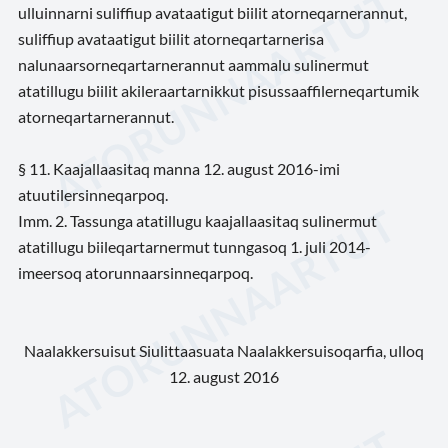
ulluinnarni suliffiup avataatigut biilit atorneqarnerannut,
suliffiup avataatigut biilit atorneqartarnerisa
nalunaarsorneqartarnerannut aammalu sulinermut
atatillugu biilit akileraartarnikkut pisussaaffilerneqartumik
atorneqartarnerannut.
§ 11. Kaajallaasitaq manna 12. august 2016-imi
atuutilersinneqarpoq.
Imm. 2. Tassunga atatillugu kaajallaasitaq sulinermut
atatillugu biileqartarnermut tunngasoq 1. juli 2014-
imeersoq atorunnaarsinneqarpoq.
Naalakkersuisut Siulittaasuata Naalakkersuisoqarfia, ulloq
12. august 2016