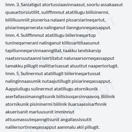
Imm. 3. Saniatigut atortussiaasinnaasut, soorlu assakaasut
quasartorsiutillit, suliffimmut atatillugu biilisinermi,
biililluunniit piunerisa nalaani pissarsiarineqartut,
pisiarineqarnerata nalinganut ilanngunneqassapput.
Imm. 4. Suliffimmut atatillugu biilerineqartup
tunineqarnerani nalinganut killissarititaasunut
tapiliunneqarsinnaanngillat, taakku landskarsip
naatsorsuutaanni isertitatut nalunaarsorneqassapput
tamakku pillugit malittarisassat atuuttut naapertorlugit.
Imm. 5. Sulinermut atatillugit biilerineqartussat
nalinginnaasumik nutaajutillugit pisiarineqassapput.
Aappiullugu sulinermut atatillugu atornikunik
aserfallassimanngitsunik biilisisoqarsinnaavoq. Biilinik
atornikunik pisininermi biilinik iluarsaassisarfinnik
akuerisanit marluusunit imminnut
attuumassuteqanngitsunit angallassissutit
nalilersortinneqassapput aammalu akii pillugit.