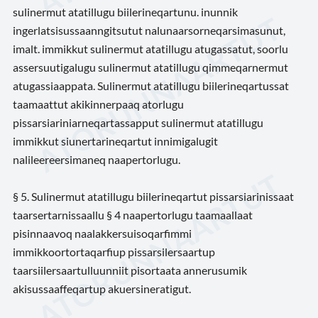
sulinermut atatillugu biilerineqartunu. inunnik
ingerlatsisussaanngitsutut nalunaarsorneqarsimasunut,
imalt. immikkut sulinermut atatillugu atugassatut, soorlu
assersuutigalugu sulinermut atatillugu qimmeqarnermut
atugassiaappata. Sulinermut atatillugu biilerineqartussat
taamaattut akikinnerpaaq atorlugu
pissarsiariniarneqartassapput sulinermut atatillugu
immikkut siunertarineqartut innimigalugit
nalileereersimaneq naapertorlugu.
§ 5. Sulinermut atatillugu biilerineqartut pissarsiarinissaat
taarsertarnissaallu § 4 naapertorlugu taamaallaat
pisinnaavoq naalakkersuisoqarfimmi
immikkoortortaqarfiup pissarsilersaartup
taarsiilersaartulluunniit pisortaata annerusumik
akisussaaffeqartup akuersineratigut.