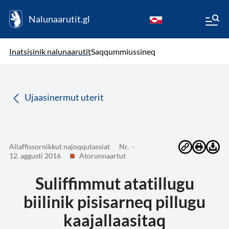
Nalunaarutit.gl
kl-GL
( Toqqagaq )
Oqaatsit toqqakkit
Inatsisinik nalunaarutit
Saqqummiussineq
da
Ujaasinermut uterit
Allaffissornikkut najoqqutassiat
Nr. -
12. aggusti 2016
Atorunnaartut
Suliffimmut atatillugu
biilinik pisisarneq pillugu
kaajallaasitaq