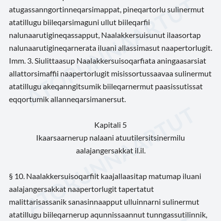
atugassanngortinneqarsimappat, pineqartorlu sulinermut
atatillugu biileqarsimaguni ullut biileqarfii
nalunaarutigineqassapput, Naalakkersuisunut ilaasortap
nalunaarutigineqarnerata iluani allassimasut naapertorlugit.
Imm. 3. Siulittaasup Naalakkersuisoqarfiata aningaasarsiat
allattorsimaffii naapertorlugit misissortussaavaa sulinermut
atatillugu akeqanngitsumik biileqarnermut paasissutissat
eqqortumik allanneqarsimanersut.
Kapitali 5
Ikaarsaarnerup nalaani atuutilersitsinermilu
aalajangersakkat il.il.
§ 10. Naalakkersuisoqarfiit kaajallaasitap matumap iluani
aalajangersakkat naapertorlugit tapertatut
malittarisassanik sanasinnaapput ulluinnarni sulinermut
atatillugu biileqarnerup aqunnissaannut tunngassutilinnik,