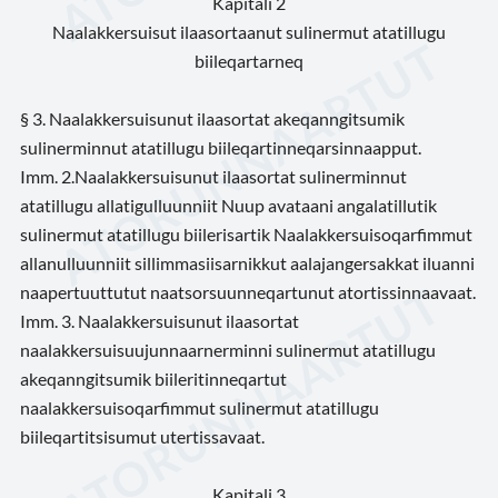
Kapitali 2
Naalakkersuisut ilaasortaanut sulinermut atatillugu
biileqartarneq
§ 3. Naalakkersuisunut ilaasortat akeqanngitsumik
sulinerminnut atatillugu biileqartinneqarsinnaapput.
Imm. 2.Naalakkersuisunut ilaasortat sulinerminnut
atatillugu allatigulluunniit Nuup avataani angalatillutik
sulinermut atatillugu biilerisartik Naalakkersuisoqarfimmut
allanulluunniit sillimmasiisarnikkut aalajangersakkat iluanni
naapertuuttutut naatsorsuunneqartunut atortissinnaavaat.
Imm. 3. Naalakkersuisunut ilaasortat
naalakkersuisuujunnaarnerminni sulinermut atatillugu
akeqanngitsumik biileritinneqartut
naalakkersuisoqarfimmut sulinermut atatillugu
biileqartitsisumut utertissavaat.
Kapitali 3