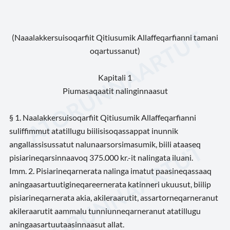
(Naaalakkersuisoqarfiit Qitiusumik Allaffeqarfianni tamani
oqartussanut)
Kapitali 1
Piumasaqaatit nalinginnaasut
§ 1. Naalakkersuisoqarfiit Qitiusumik Allaffeqarfianni
suliffimmut atatillugu biilisisoqassappat inunnik
angallassisussatut nalunaarsorsimasumik, biili ataaseq
pisiarineqarsinnaavoq 375.000 kr.-it nalingata iluani.
Imm. 2. Pisiarineqarnerata nalinga imatut paasineqassaaq
aningaasartuutigineqareernerata katinneri ukuusut, biilip
pisiarineqarnerata akia, akileraarutit, assartorneqarneranut
akileraarutit aammalu tunniunneqarneranut atatillugu
aningaasartuutaasinnaasut allat.