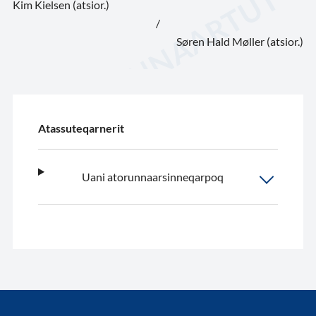
Kim Kielsen (atsior.)
/
Søren Hald Møller (atsior.)
Atassuteqarnerit
Uani atorunnaarsinneqarpoq