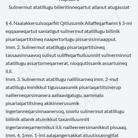
Sulinermut atatillugu biileritinneqartut allanut atugassiat
§ 4. Naalakkersuisoqarfiit Qitiusumik Allaffeqarfianni § 3-mi
eqqaaneqartut saniatigut sulinermut atatillugu biilinik
pisariaqartitsineq naapertorlugu pissarsisinnaapput.
Imm. 2. Sulinermut atatillugu pisariaqartitsineq
tassaasinnaavoq sulisut suliffeqarfiulluunniit sulinerminnut
atatillugu assartorneqarnerat, nioqqutissanik assartuineq
il.il.
Imm. 3. Sulinermut atatillugu naliliisarneq imm. 2-mut
atatillugu immikkut tigussaasumik pisariaqartitsinerup
nalilerneqarsimanera aallaavigalugu, aarnmalu
pisariaqartitsineq akikinnerusumik
ingerlanneqarsinnaanersoq, soorlu sulinermut atatillugu
biilinik allanik atuinikkut taxanilluunniit
ingerlanneqarnermikut il.il. nalileereersimanikkut pissaaq.
Imm. 4. 1mm. 1-imi aalajangersakkat atuutissanngillat