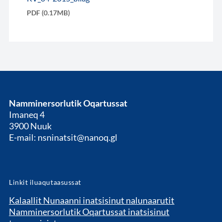
PDF (0.17MB)
Namminersorlutik Oqartussat
Imaneq 4
3900 Nuuk
E-mail: nsninatsit@nanoq.gl
Linkit iluaqutaasussat
Kalaallit Nunaanni inatsisinut nalunaarutit
Namminersorlutik Oqartussat inatsisinut