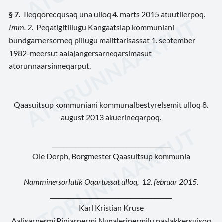
§ 7.
Ileqqoreqqusaq una ulloq 4. marts 2015 atuutilerpoq.
Imm. 2.
Peqatigitillugu Kangaatsiap kommuniani
bundgarnersorneq pillugu malittarisassat 1. september
1982-meersut aalajangersarneqarsimasut
atorunnaarsinneqarput.
Qaasuitsup kommuniani kommunalbestyrelsemit ulloq 8.
august 2013 akuerineqarpoq.
________________________________________
Ole Dorph, Borgmester Qaasuitsup kommunia
Namminersorlutik Oqartussat ulloq, 12. februar 2015.
_________________________________________
Karl Kristian Kruse
Aalisarnermi Piniarnermi Nunalerinermilu naalakkersuisoq