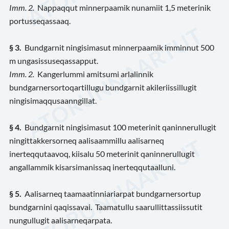
Imm. 2.
Nappaqqut minnerpaamik nunamiit 1,5 meterinik
portusseqassaaq.
§ 3.
Bundgarnit ningisimasut minnerpaamik imminnut 500
m ungasissuseqassapput.
Imm. 2.
Kangerlummi amitsumi arlalinnik
bundgarnersortoqartillugu bundgarnit akileriissillugit
ningisimaqqusaanngillat.
§ 4.
Bundgarnit ningisimasut 100 meterinit qaninnerullugit
ningittakkersorneq aalisaammillu aalisarneq
inerteqqutaavoq, kiisalu 50 meterinit qaninnerullugit
angallammik kisarsimanissaq inerteqqutaalluni.
§ 5.
Aalisarneq taamaatinniariarpat bundgarnersortup
bundgarnini qaqissavai. Taamatullu saarullittassiissutit
nungullugit aalisarneqarpata.