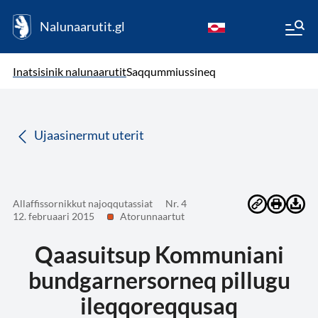
Nalunaarutit.gl
kl-GL
( Toqqagaq )
Oqaatsit toqqakkit
Inatsisinik nalunaarutit
Saqqummiussineq
da
Ujaasinermut uterit
Allaffissornikkut najoqqutassiat
Nr. 4
12. februaari 2015
Atorunnaartut
Qaasuitsup Kommuniani
bundgarnersorneq pillugu
ileqqoreqqusaq