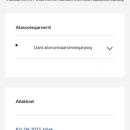
Atassuteqarnerit
Uani atorunnaarsinneqarpoq
Allakkiat
KV_04-2015_bilag