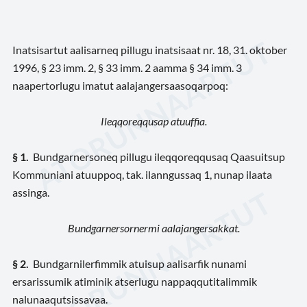
Inatsisartut aalisarneq pillugu inatsisaat nr. 18, 31. oktober
1996, § 23 imm. 2, § 33 imm. 2 aamma § 34 imm. 3
naapertorlugu imatut aalajangersaasoqarpoq:
Ileqqoreqqusap atuuffia.
§ 1.
Bundgarnersoneq pillugu ileqqoreqqusaq Qaasuitsup
Kommuniani atuuppoq, tak. ilanngussaq 1, nunap ilaata
assinga.
Bundgarnersornermi aalajangersakkat.
§ 2.
Bundgarnilerfimmik atuisup aalisarfik nunami
ersarissumik atiminik atserlugu nappaqqutitalimmik
nalunaaqutsissavaa.