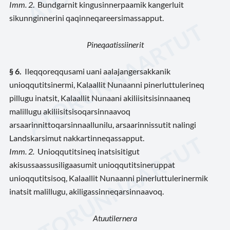
Imm. 2
. Bundgarnit kingusinnerpaamik kangerluit
sikunnginnerini qaqinneqareersimassapput.
Pineqaatissiinerit
§ 6.
Ileqqoreqqusami uani aalajangersakkanik
unioqqutitsinermi, Kalaallit Nunaanni pinerluttulerineq
pillugu inatsit, Kalaallit Nunaani akiliisitsisinnaaneq
malillugu akiliisitsisoqarsinnaavoq
arsaarinnittoqarsinnaallunilu, arsaarinnissutit nalingi
Landskarsimut nakkartinneqassapput.
Imm. 2.
Unioqqutitsineq inatsisitigut
akisussaassusiligaasumit unioqqutitsineruppat
unioqqutitsisoq, Kalaallit Nunaanni pinerluttulerinermik
inatsit malillugu, akiligassinneqarsinnaavoq.
Atuutilernera