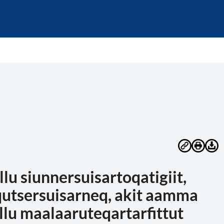
lu siunnersuisartoqatigiit,
qutsersuisarneq, akit aamma
llu maalaaruteqartarfittut