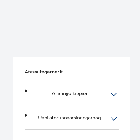
Atassuteqarnerit
Allanngortippaa
Uani atorunnaarsinneqarpoq