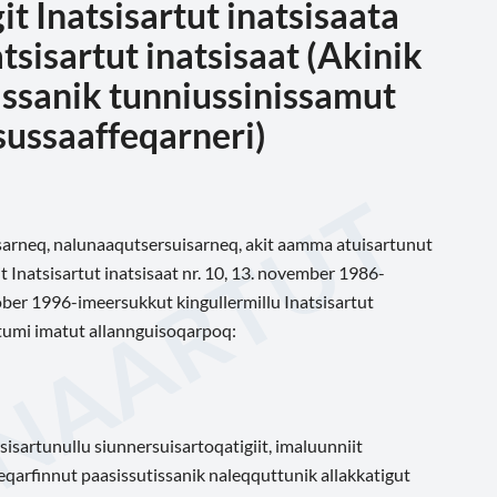
git Inatsisartut inatsisaata
tsisartut inatsisaat (Akinik
issanik tunniussinissamut
isussaaffeqarneri)
aasarneq, nalunaaqutsersuisarneq, akit aamma atuisartunut
it Inatsisartut inatsisaat nr. 10, 13. november 1986-
ktober 1996-imeersukkut kingullermillu Inatsisartut
rtumi imatut allannguisoqarpoq:
sisartunullu siunnersuisartoqatigiit, imaluunniit
qarfinnut paasissutissanik naleqquttunik allakkatigut