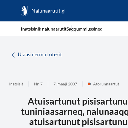
Nalunaarutit.gl
kl-GL
( Toqqagaq )
Oqaatsit toqqakkit
Inatsisinik nalunaarutit
Saqqummiussineq
da
Ujaasinermut uterit
Inatsisit
Nr. 7
7. maaji 2007
Atorunnaartut
Atuisartunut pisisartunul
tuniniaasarneq, nalunaaq
atuisartunut pisisartunu