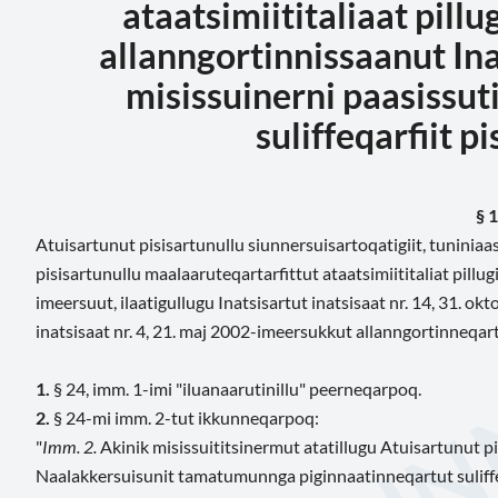
ataatsimiititaliaat pillu
allanngortinnissaanut Ina
misissuinerni paasissut
suliffeqarfiit p
§ 1
Atuisartunut pisisartunullu siunnersuisartoqatigiit, tunini
pisisartunullu maalaaruteqartarfittut ataatsimiititaliat pillug
imeersuut, ilaatigullugu Inatsisartut inatsisaat nr. 14, 31. o
inatsisaat nr. 4, 21. maj 2002-imeersukkut allanngortinneqa
1.
§ 24, imm. 1-imi "iluanaarutinillu" peerneqarpoq.
2.
§ 24-mi imm. 2-tut ikkunneqarpoq:
"
Imm. 2.
Akinik misissuititsinermut atatillugu Atuisartunut pi
Naalakkersuisunit tamatumunnga piginnaatinneqartut suliffe