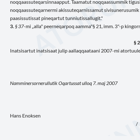
noqqaassuteqarsinnaapput. Taamatut noqqaassummik tigusine
noqqaassuteqarnermi akissuteqarnissamut sivisunerusumik pif
paasissutissat pineqartut tunniutissallugit."
3.
§ 37
-mi „alla" peerneqarpoq aamma
"§ 21, imm. 3"-p kingorn
§ 2
Inatsisartut inatsisaat julip aallaqqaataani 2007-mi atortuu
Namminersornerullutik Oqartussat ulloq 7. maj 2007
Hans Enoksen
/