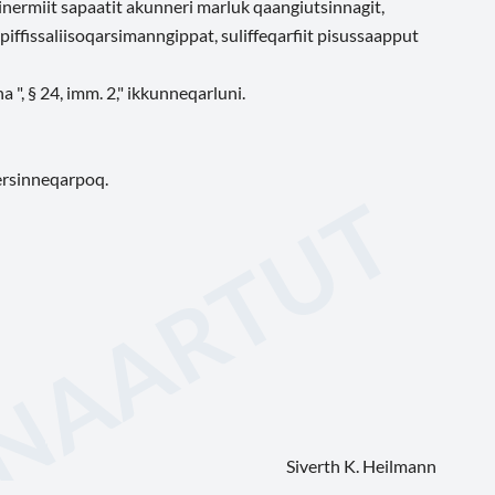
rmiit sapaatit akunneri marluk qaangiutsinnagit,
fissaliisoqarsimanngippat, suliffeqarfiit pisussaapput
a ", § 24, imm. 2," ikkunneqarluni.
lersinneqarpoq.
Siverth K. Heilmann