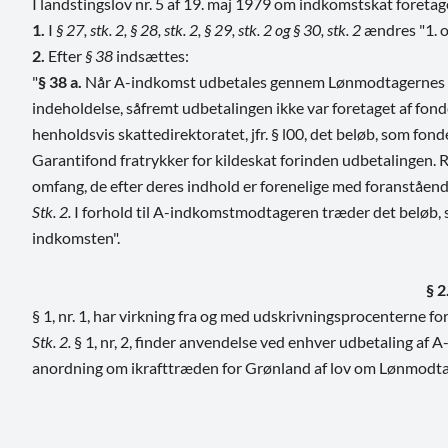
I landstingslov nr. 5 af 19. maj 1979 om indkomstskat foreta
1.
I
§ 27, stk. 2, § 28, stk. 2, § 29, stk. 2 og § 30, stk. 2
ændres "1. o
2.
Efter
§ 38
indsættes:
"
§ 38 a.
Når A-indkomst udbetales gennem Lønmodtagernes Gar
indeholdelse, såfremt udbetalingen ikke var foretaget af fo
henholdsvis skattedirektoratet, jfr. § l00, det beløb, som fonde
Garantifond fratrykker for kildeskat forinden udbetalingen. 
omfang, de efter deres indhold er forenelige med foranståend
Stk. 2.
I forhold til A-indkomstmodtageren træder det beløb, so
indkomsten".
§ 2
§ 1, nr. 1, har virkning fra og med udskrivningsprocenterne fo
Stk. 2.
§ 1, nr, 2, finder anvendelse ved enhver udbetaling af
anordning om ikrafttræden for Grønland af lov om Lønmodta