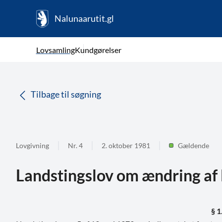
Nalunaarutit.gl
kl-GL
Vælg sprog
Lovsamling
Kundgørelser
da
( Valgt )
Tilbage til søgning
Lovgivning
Nr. 4
2. oktober 1981
Gældende
Landstingslov om ændring af
§ 1