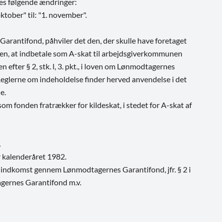
ges følgende ændringer:
ktober" til: "1. november".
antifond, påhviler det den, der skulle have foretaget
nden, at indbetale som A-skat til arbejdsgiverkommunen
n efter § 2, stk. l, 3. pkt., i loven om Lønmodtagernes
Reglerne om indeholdelse finder herved anvendelse i det
e.
m fonden fratrækker for kildeskat, i stedet for A-skat af
.
r kalenderåret 1982.
 A-indkomst gennem Lønmodtagernes Garantifond, jfr. § 2 i
gernes Garantifond m.v.