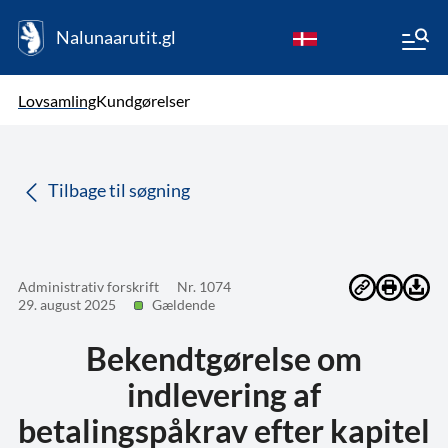
Nalunaarutit.gl
kl-GL
Vælg sprog
Lovsamling
Kundgørelser
da
( Valgt )
Tilbage til søgning
Administrativ forskrift
Nr. 1074
29. august 2025
Gældende
Bekendtgørelse om
indlevering af
betalingspåkrav efter kapitel