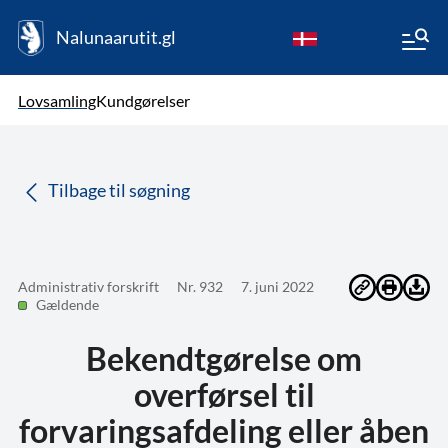
Nalunaarutit.gl
kl-GL
Vælg sprog
Lovsamling
Kundgørelser
da
( Valgt )
Tilbage til søgning
Administrativ forskrift
Nr. 932
7. juni 2022
Gældende
Bekendtgørelse om
overførsel til
forvaringsafdeling eller åben