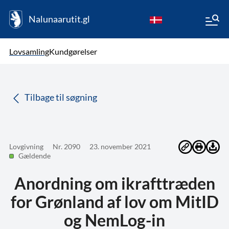
Nalunaarutit.gl
kl-GL
Vælg sprog
Lovsamling
Kundgørelser
da
( Valgt )
Tilbage til søgning
Lovgivning
Nr. 2090
23. november 2021
Gældende
Anordning om ikrafttræden
for Grønland af lov om MitID
og NemLog-in