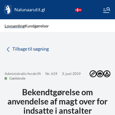
Nalunaarutit.gl
kl-GL
Vælg sprog
Lovsamling
Kundgørelser
da
( Valgt )
Tilbage til søgning
Administrativ forskrift
Nr. 619
3. juni 2019
Gældende
Bekendtgørelse om
anvendelse af magt over for
indsatte i anstalter