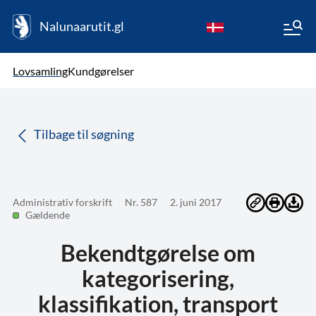
Nalunaarutit.gl
kl-GL
Vælg sprog
Lovsamling
Kundgørelser
da
( Valgt )
Tilbage til søgning
Administrativ forskrift
Nr. 587
2. juni 2017
Gældende
Bekendtgørelse om
kategorisering,
klassifikation, transport