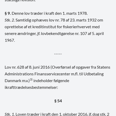
§ 9.
Denne lov træder i kraft den 1. marts 1978.
Stk. 2.
Samtidig ophæves lov nr. 78 af 23. marts 1932 om
oprettelse af et kreditinstitut for fiskerierhvervet med
senere ændringer, jf. lovbekendtgørelse nr. 107 af 5. april
1967.
-----
Lov nr. 628 af 8. juni 2016 (Overførsel af opgaver fra Statens
Administrations Finansservicecenter m.fl. til Udbetaling
3)
Danmark m.v.)
indeholder følgende
ikrafttrædelsesbestemmelser:
§ 54
Stk. 1.
Loven træder i kraft den 1. oktober 2016, jf. dog stk. 2