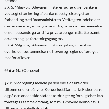
periode.
Stk. 3.
Miljø- og fødevareministeren udfærdiger bankens
vedtægt efter høring af bankens bestyrelse og efter
forhandling med finansministeren. Vedtægten indeholder
de nærmere regler for ydelse af lån, herunder bestemmelser
om en passende garanti fra private pengeinstitutter, samt
om den daglige forretningsgang m.v.
Stk. 4.
Miljø- og fødevareministeren påser, at banken
overholder bestemmelserne i loven og regler udfærdiget i
medfør af loven.
§§ 6 a-6 b.
(Ophævet)
§ 6 c.
Modregning mellem på den ene side krav, der
tilkommer eller påhviler Kongeriget Danmarks Fiskeribank,
og på den anden side statens fordringer og forpligtelser kan
foretages i samme omfang, som hvis kravene henholdsvis
tilkom eller påhvilede staten.