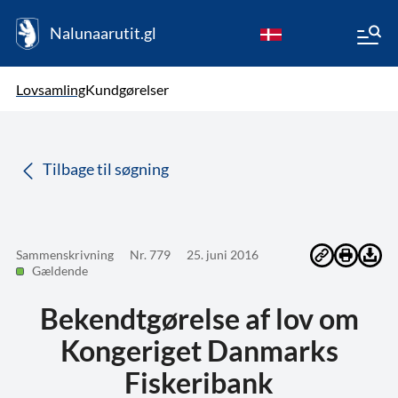
Nalunaarutit.gl
kl-GL
Vælg sprog
Lovsamling
Kundgørelser
da
( Valgt )
Tilbage til søgning
Sammenskrivning
Nr. 779
25. juni 2016
Gældende
Bekendtgørelse af lov om
Kongeriget Danmarks
Fiskeribank