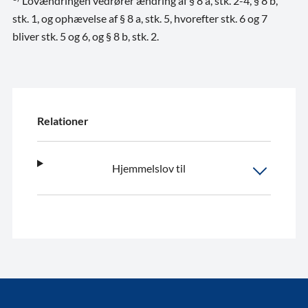
Lovændringen vedrører ændring af § 8 a, stk. 2-4, § 8 b,
stk. 1, og ophævelse af § 8 a, stk. 5, hvorefter stk. 6 og 7
bliver stk. 5 og 6, og § 8 b, stk. 2.
Relationer
Hjemmelslov til