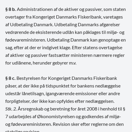
§ 8 b.
Administrationen af de aktiver og passiver, som staten
overtager fra Kongeriget Danmarks Fiskeribank, varetages
af Udbetaling Danmark. Udbetaling Danmarks afgørelser
vedrørende de eksisterende udlån kan påklages til miljø- og
fødevareministeren. Udbetaling Danmark kan genoptage en
sag, efter at der er indgivet klage. Efter statens overtagelse
af aktiver og passiver fastsætter ministeren nærmere regler
for udlånene, herunder gebyrer m.v.
§ 8 c.
Bestyrelsen for Kongeriget Danmarks Fiskeribank
påser, at der ikke på tidspunktet for bankens nedlæggelse
udestår lånetilsagn, igangværende emissioner eller andre
forpligtelser, der ikke kan opfyldes efter nedlæggelsen.
Stk. 2.
Årsregnskab og beretning for året 2008 i henhold til §
7 udarbejdes af Økonomistyrelsen og godkendes af miljø-
og fødevareministeren. Revision sker efter reglerne om den
statslige revision.