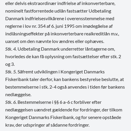
eller delvis ekstraordinær indfrielse af inkonverterbare,
nominelt fastforrentede udlån fastsætter Udbetaling
Danmark indfrielsesvilkårene i overensstemmelse med
reglerne i lov nr. 354 af 6. juni 1995 om imødegåelse af
indlåsningseffekter på inkonverterbare realkreditlån m.v.,
uanset om den nævnte lov ændres eller ophæves.
Stk. 4.
Udbetaling Danmark underretter låntagerne om,
hvorledes de kan få oplysning om fastsættelser efter stk. 2
og 3.
Stk. 5.
Såfremt udviklingen i Kongeriget Danmarks
Fiskeribank taler derfor, kan bankens bestyrelse beslutte, at
bestemmelserne i stk. 2-4 også anvendes i tiden før bankens
nedlæggelse.
Stk. 6.
Bestemmelserne i §§ 6 a-6 c forbliver efter
nedlæggelsen uændret gældende for fordringer, der tilkom
Kongeriget Danmarks Fiskeribank, og for senere opståede
krav, der udspringer af sådanne fordringer.