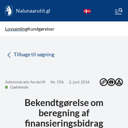
Nalunaarutit.gl
kl-GL
Vælg sprog
Lovsamling
Kundgørelser
da
( Valgt )
Tilbage til søgning
Administrativ forskrift
Nr. 596
2. juni 2016
Gældende
Bekendtgørelse om
beregning af
finansieringsbidrag