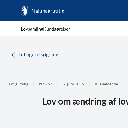
Nalunaarutit.gl
kl-GL
Vælg sprog
Lovsamling
Kundgørelser
da
( Valgt )
Tilbage til søgning
Lovgivning
Nr. 753
2. juni 2015
Gældende
Lov om ændring af lo