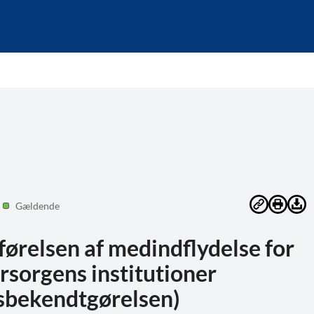
Gældende
relsen af medindflydelse for
orsorgens institutioner
sbekendtgørelsen)