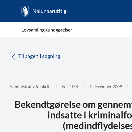
Nalunaarutit.gl
kl-GL
Vælg sprog
Lovsamling
Kundgørelser
da
( Valgt )
Tilbage til søgning
Administrativ forskrift
Nr. 1154
7. december 2009
Bekendtgørelse om gennemfø
indsatte i kriminalf
(medindflydelse