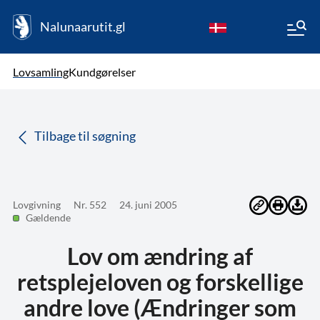
Nalunaarutit.gl
kl-GL
Vælg sprog
Lovsamling
Kundgørelser
da
( Valgt )
Tilbage til søgning
Lovgivning
Nr. 552
24. juni 2005
Gældende
Lov om ændring af
retsplejeloven og forskellige
andre love (Ændringer som