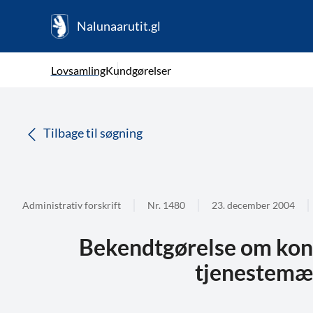
Nalunaarutit.gl
kl-GL
Vælg sprog
Lovsamling
Kundgørelser
da
( Valgt )
Tilbage til søgning
Administrativ forskrift
Nr. 1480
23. december 2004
Bekendtgørelse om kong
tjenestemæ