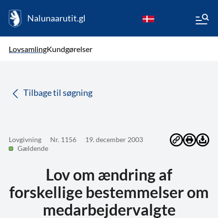
Nalunaarutit.gl
kl-GL
Vælg sprog
Lovsamling
Kundgørelser
da
( Valgt )
Tilbage til søgning
Lovgivning
Nr. 1156
19. december 2003
Gældende
Lov om ændring af
forskellige bestemmelser om
medarbejdervalgte