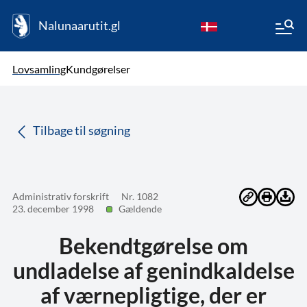
Nalunaarutit.gl
kl-GL
Vælg sprog
Lovsamling
Kundgørelser
da
( Valgt )
Tilbage til søgning
Administrativ forskrift
Nr. 1082
23. december 1998
Gældende
Bekendtgørelse om
undladelse af genindkaldelse
af værnepligtige, der er