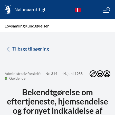
Nalunaarutit.gl
kl-GL
Vælg sprog
Lovsamling
Kundgørelser
da
( Valgt )
Tilbage til søgning
Administrativ forskrift
Nr. 314
14. juni 1988
Gældende
Bekendtgørelse om
eftertjeneste, hjemsendelse
og fornyet indkaldelse af