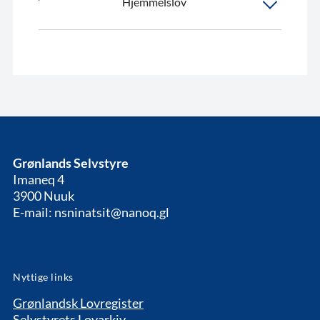
Hjemmelslov
Grønlands Selvstyre
Imaneq 4
3900 Nuuk
E-mail: nsninatsit@nanoq.gl
Nyttige links
Grønlandsk Lovregister
Selvstyrets Lovarkiv