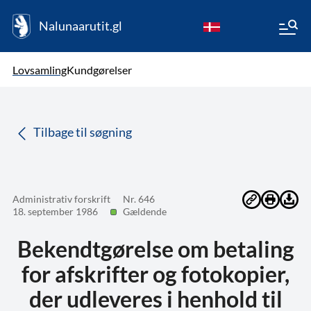
Nalunaarutit.gl
kl-GL
Vælg sprog
Lovsamling
Kundgørelser
da
( Valgt )
Tilbage til søgning
Administrativ forskrift
Nr. 646
18. september 1986
Gældende
Bekendtgørelse om betaling
for afskrifter og fotokopier,
der udleveres i henhold til