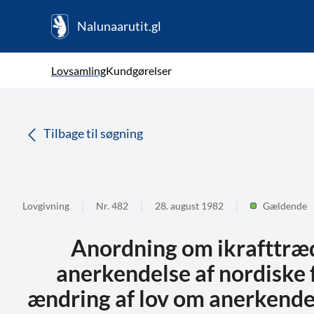
Nalunaarutit.gl
kl-GL
Vælg sprog
Lovsamling
Kundgørelser
da
( Valgt )
Tilbage til søgning
Lovgivning
Nr. 482
28. august 1982
Gældende
Anordning om ikrafttræd
anerkendelse af nordiske
ændring af lov om anerkendel