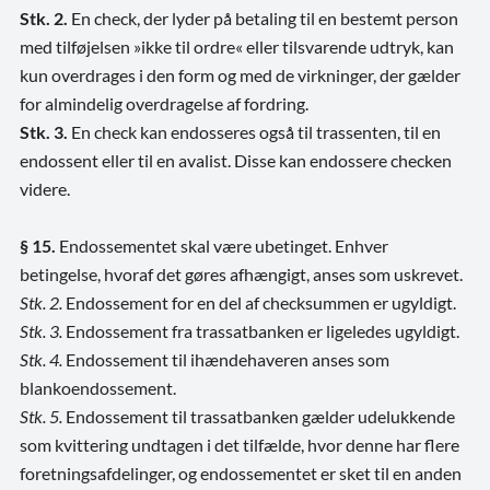
Stk. 2.
En check, der lyder på betaling til en bestemt person
med tilføjelsen »ikke til ordre« eller tilsvarende udtryk, kan
kun overdrages i den form og med de virkninger, der gælder
for almindelig overdragelse af fordring.
Stk. 3.
En check kan endosseres også til trassenten, til en
endossent eller til en avalist. Disse kan endossere checken
videre.
§ 15.
Endossementet skal være ubetinget. Enhver
betingelse, hvoraf det gøres afhængigt, anses som uskrevet.
Stk. 2.
Endossement for en del af checksummen er ugyldigt.
Stk. 3.
Endossement fra trassatbanken er ligeledes ugyldigt.
Stk. 4.
Endossement til ihændehaveren anses som
blankoendossement.
Stk. 5.
Endossement til trassatbanken gælder udelukkende
som kvittering undtagen i det tilfælde, hvor denne har flere
foretningsafdelinger, og endossementet er sket til en anden