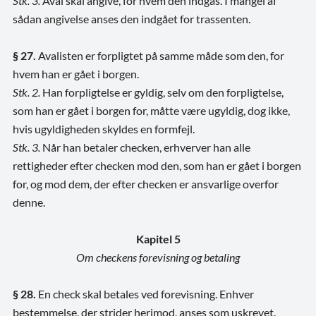
Stk. 3.
Aval skal angive, for hvem den indgås. I mangel af
sådan angivelse anses den indgået for trassenten.
§ 27.
Avalisten er forpligtet på samme måde som den, for
hvem han er gået i borgen.
Stk. 2.
Han forpligtelse er gyldig, selv om den forpligtelse,
som han er gået i borgen for, måtte være ugyldig, dog ikke,
hvis ugyldigheden skyldes en formfejl.
Stk. 3.
Når han betaler checken, erhverver han alle
rettigheder efter checken mod den, som han er gået i borgen
for, og mod dem, der efter checken er ansvarlige overfor
denne.
Kapitel 5
Om checkens forevisning og betaling
§ 28.
En check skal betales ved forevisning. Enhver
bestemmelse, der strider herimod, anses som uskrevet.