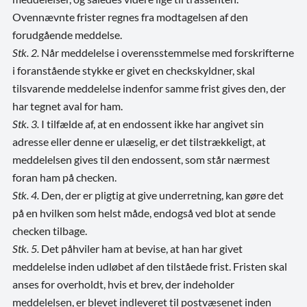
Ovennævnte frister regnes fra modtagelsen af den
forudgående meddelse.
Stk. 2.
Når meddelelse i overensstemmelse med forskrifterne
i foranstående stykke er givet en checkskyldner, skal
tilsvarende meddelelse indenfor samme frist gives den, der
har tegnet aval for ham.
Stk. 3.
I tilfælde af, at en endossent ikke har angivet sin
adresse eller denne er ulæselig, er det tilstrækkeligt, at
meddelelsen gives til den endossent, som står nærmest
foran ham på checken.
Stk. 4.
Den, der er pligtig at give underretning, kan gøre det
på en hvilken som helst måde, endogså ved blot at sende
checken tilbage.
Stk. 5.
Det påhviler ham at bevise, at han har givet
meddelelse inden udløbet af den tilståede frist. Fristen skal
anses for overholdt, hvis et brev, der indeholder
meddelelsen, er blevet indleveret til postvæsenet inden