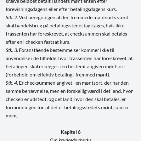
kræve beløbet betalt i landets mønt enten efter
forevisningsdagens eller efter betalingsdagens kurs.
Stk. 2.
Ved beregningen af den fremmede møntsorts værdi
skal handelsbrug på betalingsstedet iagttages, hvis ikke
trassenten har foreskrevet, at checksummen skal betales
efter en i checken fastsat kurs.
Stk. 3.
Foranstående bestemmelser kommer ikke til
anvendelse i de tilfælde, hvor trassenten har foreskrevet, at
betalingen skal erlægges i en bestemt angiven møntsort
(forbehold om effektiv betaling i fremmed mønt).
Stk. 4.
Er checksummen angivet i en møntsort, der har den
samme benævnelse, men en forskellig værdi i det land, hvor
checken er udstedt, og det land, hvor den skal betales, er
formodningen for, at det er betalingsstedets mønt, som er
ment.
Kapitel 6
Om krydsede checks