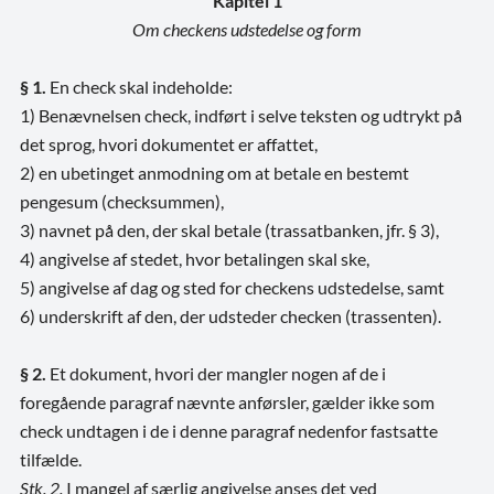
Kapitel 1
Om checkens udstedelse og form
§ 1.
En check skal indeholde:
1) Benævnelsen check, indført i selve teksten og udtrykt på
det sprog, hvori dokumentet er affattet,
2) en ubetinget anmodning om at betale en bestemt
pengesum (checksummen),
3) navnet på den, der skal betale (trassatbanken, jfr. § 3),
4) angivelse af stedet, hvor betalingen skal ske,
5) angivelse af dag og sted for checkens udstedelse, samt
6) underskrift af den, der udsteder checken (trassenten).
§ 2.
Et dokument, hvori der mangler nogen af de i
foregående paragraf nævnte anførsler, gælder ikke som
check undtagen i de i denne paragraf nedenfor fastsatte
tilfælde.
Stk. 2.
I mangel af særlig angivelse anses det ved