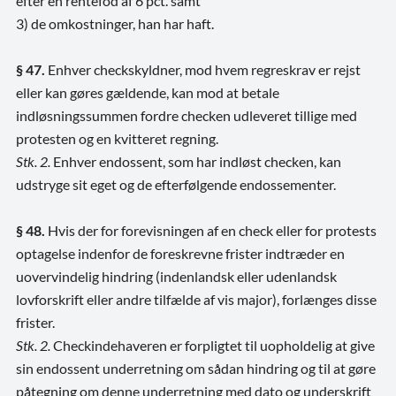
efter en rentefod af 6 pct. samt
3) de omkostninger, han har haft.
§ 47.
Enhver checkskyldner, mod hvem regreskrav er rejst
eller kan gøres gældende, kan mod at betale
indløsningssummen fordre checken udleveret tillige med
protesten og en kvitteret regning.
Stk. 2.
Enhver endossent, som har indløst checken, kan
udstryge sit eget og de efterfølgende endossementer.
§ 48.
Hvis der for forevisningen af en check eller for protests
optagelse indenfor de foreskrevne frister indtræder en
uovervindelig hindring (indenlandsk eller udenlandsk
lovforskrift eller andre tilfælde af vis major), forlænges disse
frister.
Stk. 2.
Checkindehaveren er forpligtet til uopholdelig at give
sin endossent underretning om sådan hindring og til at gøre
påtegning om denne underretning med dato og underskrift