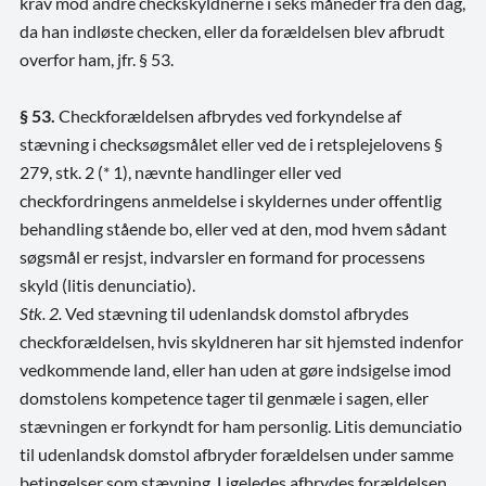
krav mod andre checkskyldnerne i seks måneder fra den dag,
da han indløste checken, eller da forældelsen blev afbrudt
overfor ham, jfr. § 53.
§ 53.
Checkforældelsen afbrydes ved forkyndelse af
stævning i checksøgsmålet eller ved de i retsplejelovens §
279, stk. 2 (* 1), nævnte handlinger eller ved
checkfordringens anmeldelse i skyldernes under offentlig
behandling stående bo, eller ved at den, mod hvem sådant
søgsmål er resjst, indvarsler en formand for processens
skyld (litis denunciatio).
Stk. 2.
Ved stævning til udenlandsk domstol afbrydes
checkforældelsen, hvis skyldneren har sit hjemsted indenfor
vedkommende land, eller han uden at gøre indsigelse imod
domstolens kompetence tager til genmæle i sagen, eller
stævningen er forkyndt for ham personlig. Litis demunciatio
til udenlandsk domstol afbryder forældelsen under samme
betingelser som stævning. Ligeledes afbrydes forældelsen