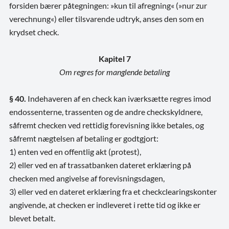
forsiden bærer påtegningen: »kun til afregning« (»nur zur
verechnung«) eller tilsvarende udtryk, anses den som en
krydset check.
Kapitel 7
Om regres for manglende betaling
§ 40.
Indehaveren af en check kan iværksætte regres imod
endossenterne, trassenten og de andre checkskyldnere,
såfremt checken ved rettidig forevisning ikke betales, og
såfremt nægtelsen af betaling er godtgjort:
1) enten ved en offentlig akt (protest),
2) eller ved en af trassatbanken dateret erklæring på
checken med angivelse af forevisningsdagen,
3) eller ved en dateret erklæring fra et checkclearingskonter
angivende, at checken er indleveret i rette tid og ikke er
blevet betalt.