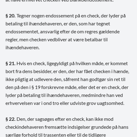
§ 20.
Tegner nogen endossement på en check, der lyder på
betaling til ihændehaveren, er den, som har tegnet
endossementet, ansvarlig efter de om regres gældende
regler, men checken vedbliver at være betalbar til
ihændehaveren.
§ 21.
Hvis en check, ligegyldigt på hvilken måde, er kommet
bort fra dens besidder, er den, der har fået checken i hænde,
ikke pligtig at udlevere den, såfremt han godtgør sin ret til
den på den i § 19 forskrevne måde, eller det er en check, der
lyder på betaling til ihændehaveren, medmindre han ved
erhvervelsen var i ond tro eller udviste grov uagtsomhed.
§ 22.
Den, der sagsøges efter en check, kan ikke mod
checkindehaveren fremsætte indsigelser grundede på hans
særlige forhold til trassenten eller til de tidligere