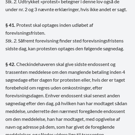
Stk. 2.
Udtrykket »protest« betegner i denne lov også de
under nr. 2 og 3 nævnte erklæringer, hvis ikke andet er sagt.
§ 41.
Protest skal optages inden udløbet af
forevisningsfristen.
Stk. 2.
Såfremt forevisning finder sted forevisningsfristens
sidste dag, kan protesten optages den følgende søgnedag.
§ 42.
Checkindehaveren skal give sidste endossent og
trassenten meddelese om den manglende betaling inden 4
søgnedage efter dagen for protesten eller, hvis der er taget
forebehold om regres uden omkostninger, efter
forevisningsdagen. Enhver endossent skal senest anden
søgnedag efter den dag, på hvilken han har modtaget sådan
meddelse, underrette den nærmest foregående endossent
om den meddelelse, han har modtaget, med opgivelse af
navn og adresse på dem, som har givet de foregående
meddelelser, og således videre lige til trassenten.