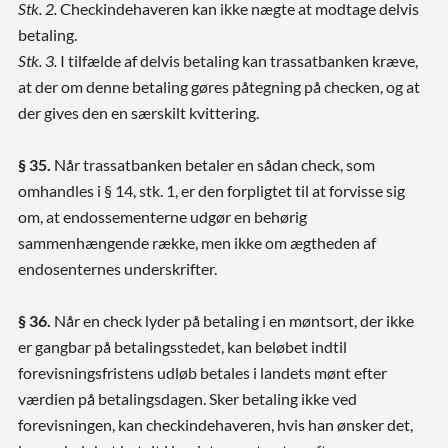
Stk. 2.
Checkindehaveren kan ikke nægte at modtage delvis
betaling.
Stk. 3.
I tilfælde af delvis betaling kan trassatbanken kræve,
at der om denne betaling gøres påtegning på checken, og at
der gives den en særskilt kvittering.
§ 35.
Når trassatbanken betaler en sådan check, som
omhandles i § 14, stk. 1, er den forpligtet til at forvisse sig
om, at endossementerne udgør en behørig
sammenhængende række, men ikke om ægtheden af
endosenternes underskrifter.
§ 36.
Når en check lyder på betaling i en møntsort, der ikke
er gangbar på betalingsstedet, kan beløbet indtil
forevisningsfristens udløb betales i landets mønt efter
værdien på betalingsdagen. Sker betaling ikke ved
forevisningen, kan checkindehaveren, hvis han ønsker det,