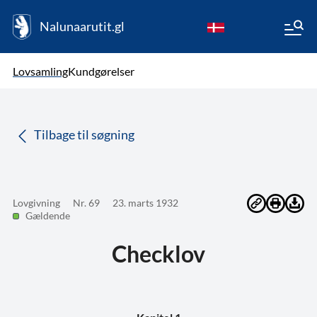
Nalunaarutit.gl
kl-GL
Vælg sprog
Lovsamling
Kundgørelser
da
( Valgt )
Tilbage til søgning
Lovgivning
Nr. 69
23. marts 1932
Gældende
Checklov