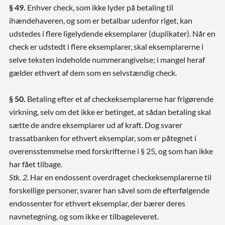
§ 49.
Enhver check, som ikke lyder på betaling til
ihændehaveren, og som er betalbar udenfor riget, kan
udstedes i flere ligelydende eksemplarer (duplikater). Når en
check er udstedt i flere eksemplarer, skal eksemplarerne i
selve teksten indeholde nummerangivelse; i mangel heraf
gælder ethvert af dem som en selvstændig check.
§ 50.
Betaling efter et af checkeksemplarerne har frigørende
virkning, selv om det ikke er betinget, at sådan betaling skal
sætte de andre eksemplarer ud af kraft. Dog svarer
trassatbanken for ethvert eksemplar, som er påtegnet i
overensstemmelse med forskrifterne i § 25, og som han ikke
har fået tilbage.
Stk. 2.
Har en endossent overdraget checkeksemplarerne til
forskellige personer, svarer han såvel som de efterfølgende
endossenter for ethvert eksemplar, der bærer deres
navnetegning, og som ikke er tilbageleveret.