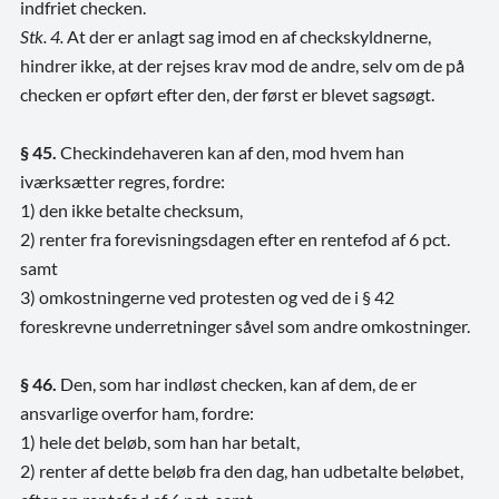
indfriet checken.
Stk. 4.
At der er anlagt sag imod en af checkskyldnerne,
hindrer ikke, at der rejses krav mod de andre, selv om de på
checken er opført efter den, der først er blevet sagsøgt.
§ 45.
Checkindehaveren kan af den, mod hvem han
iværksætter regres, fordre:
1) den ikke betalte checksum,
2) renter fra forevisningsdagen efter en rentefod af 6 pct.
samt
3) omkostningerne ved protesten og ved de i § 42
foreskrevne underretninger såvel som andre omkostninger.
§ 46.
Den, som har indløst checken, kan af dem, de er
ansvarlige overfor ham, fordre:
1) hele det beløb, som han har betalt,
2) renter af dette beløb fra den dag, han udbetalte beløbet,