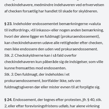
checkindehavere, medmindre indehaveren ved erhvervelsen
af checken forsætlig har handlet til skade for skyldneren.
§ 23.
Indeholder endossementet bemærkningerne »valuta
til indfordring«, »til inkasso« eller nogen anden bemærkning,
hvori der alene ligger en fuldmagt (prokuraendossement),
kan checkindehaveren udøve alle rettigheder efter checken,
men ikke endossere den uden ved prokuraendossement.
Stk. 2.
Checkskyldnerne kan i så fald overfor
checkindehaveren kun påberåde sig de indsigelser, som ville
kunne fremsættes mod endossenten.
Stk. 3.
Den fuldmagt, der indeholdes i et
prokuraendossement, bortfalder ikke, selv om
fuldmagtsgiveren dør eller mister evnen til at forpligte sig.
§ 24.
Endossement, der tegnes efter protesten, jfr. § 40, stk.
2, eller efter forevisningsfristens udløb, har alene virkning