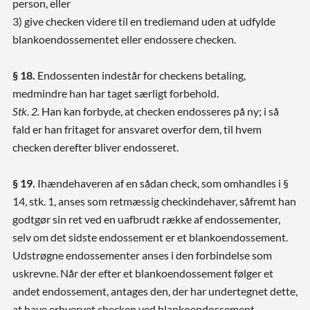
person, eller
3) give checken videre til en trediemand uden at udfylde
blankoendossementet eller endossere checken.
§ 18.
Endossenten indestår for checkens betaling,
medmindre han har taget særligt forbehold.
Stk. 2.
Han kan forbyde, at checken endosseres på ny; i så
fald er han fritaget for ansvaret overfor dem, til hvem
checken derefter bliver endosseret.
§ 19.
Ihændehaveren af en sådan check, som omhandles i §
14, stk. 1, anses som retmæssig checkindehaver, såfremt han
godtgør sin ret ved en uafbrudt række af endossementer,
selv om det sidste endossement er et blankoendossement.
Udstrøgne endossementer anses i den forbindelse som
uskrevne. Når der efter et blankoendossement følger et
andet endossement, antages den, der har undertegnet dette,
at have erhvervet checken ved blankoendossement.