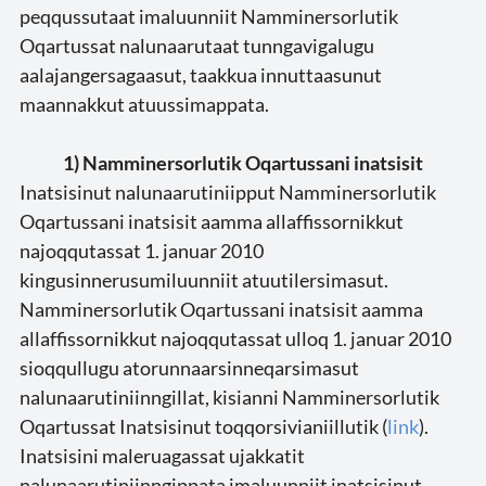
peqqussutaat imaluunniit Namminersorlutik
Oqartussat nalunaarutaat tunngavigalugu
aalajangersagaasut, taakkua innuttaasunut
maannakkut atuussimappata.
1) Namminersorlutik Oqartussani inatsisit
Inatsisinut nalunaarutiniipput Namminersorlutik
Oqartussani inatsisit aamma allaffissornikkut
najoqqutassat 1. januar 2010
kingusinnerusumiluunniit atuutilersimasut.
Namminersorlutik Oqartussani inatsisit aamma
allaffissornikkut najoqqutassat ulloq 1. januar 2010
sioqqullugu atorunnaarsinneqarsimasut
nalunaarutiniinngillat, kisianni Namminersorlutik
Oqartussat Inatsisinut toqqorsivianiillutik (
link
).
Inatsisini maleruagassat ujakkatit
nalunaarutiniinngippata imaluunniit inatsisinut