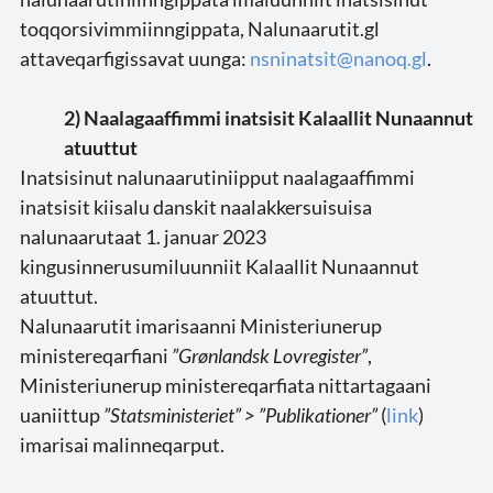
toqqorsivimmiinngippata, Nalunaarutit.gl
attaveqarfigissavat uunga:
nsninatsit@nanoq.gl
.
2) Naalagaaffimmi inatsisit Kalaallit Nunaannut
atuuttut
Inatsisinut nalunaarutiniipput naalagaaffimmi
inatsisit kiisalu danskit naalakkersuisuisa
nalunaarutaat 1. januar 2023
kingusinnerusumiluunniit Kalaallit Nunaannut
atuuttut.
Nalunaarutit imarisaanni Ministeriunerup
ministereqarfiani
”Grønlandsk Lovregister”
,
Ministeriunerup ministereqarfiata nittartagaani
uaniittup
”Statsministeriet” > ”Publikationer”
(
link
)
imarisai malinneqarput.