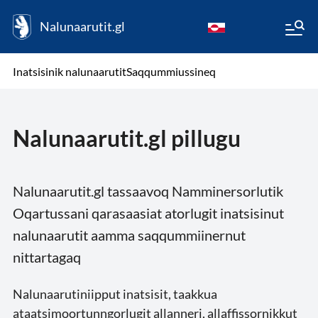
Nalunaarutit.gl
kl-GL
( Toqqagaq )
Oqaatsit toqqakkit
Inatsisinik nalunaarutit
Saqqummiussineq
da
Nalunaarutit.gl pillugu
Nalunaarutit.gl tassaavoq Namminersorlutik
Oqartussani qarasaasiat atorlugit inatsisinut
nalunaarutit aamma saqqummiinernut
nittartagaq
Nalunaarutiniipput inatsisit, taakkua
ataatsimoortunngorlugit allanneri, allaffissornikkut