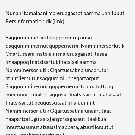
Nunani tamalaani maleruagassat aamma uaniipput
Retsinformation.dk (
link
).
Saqqummiinernut quppernerup imai
Saqqummiinernut quppernermi Namminersorlutik
Oqartussani inatsisini maleruagassat, tassa
imaappoq Inatsisartut inatsisai aamma
Namminersorlutik Oqartussat nalunaarutai
atuutilersutut saqqummiunneqartarput.
Saqqummiinernut quppernermi taamatuttaaq
kommunini maleruaqqusat Inatsisartut inatsisaat,
Inatsisartut peqqussutaat imaluunniit
Namminersorlutik Oqartussat nalunaarutaat
naapertorlugu aalajangersagaasut, taakkua
innuttaasunut atuussimappata, atuutilersutut
saqqummiunneqartarput.