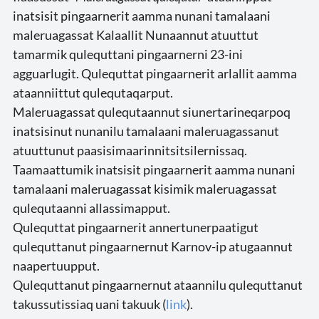
inatsisit pingaarnerit aamma nunani tamalaani
maleruagassat Kalaallit Nunaannut atuuttut
tamarmik qulequttani pingaarnerni 23-ini
agguarlugit. Qulequttat pingaarnerit arlallit aamma
ataanniittut qulequtaqarput.
Maleruagassat qulequtaannut siunertarineqarpoq
inatsisinut nunanilu tamalaani maleruagassanut
atuuttunut paasisimaarinnitsitsilernissaq.
Taamaattumik inatsisit pingaarnerit aamma nunani
tamalaani maleruagassat kisimik maleruagassat
qulequtaanni allassimapput.
Qulequttat pingaarnerit annertunerpaatigut
qulequttanut pingaarnernut Karnov-ip atugaannut
naapertuupput.
Qulequttanut pingaarnernut ataannilu qulequttanut
takussutissiaq uani takuuk (
link
).