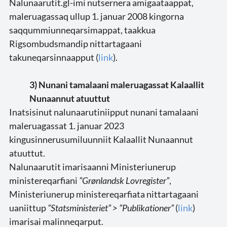
Nalunaarutit.gl-imi nutsernera amigaataappat,
maleruagassaq ullup 1. januar 2008 kingorna
saqqummiunneqarsimappat, taakkua
Rigsombudsmandip nittartagaani
takuneqarsinnaapput (
link
).
3) Nunani tamalaani maleruagassat Kalaallit
Nunaannut atuuttut
Inatsisinut nalunaarutiniipput nunani tamalaani
maleruagassat 1. januar 2023
kingusinnerusumiluunniit Kalaallit Nunaannut
atuuttut.
Nalunaarutit imarisaanni Ministeriunerup
ministereqarfiani
”Grønlandsk Lovregister”
,
Ministeriunerup ministereqarfiata nittartagaani
uaniittup
”Statsministeriet” > ”Publikationer”
(
link
)
imarisai malinneqarput.