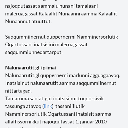
najoqqutassat aammalu nunani tamalaani
maleruagassat Kalaallit Nunaanni aamma Kalaallit
Nunaannut atuuttut.
Saqqummiinernut quppernermi Namminersorlutik
Oqartussani inatsisini maleruagassat
saqqummiunneqartarput.
Nalunaarutit.gl-ip imai
Nalunaarutit.gl quppernerni marlunni agguagaavoq.
Inatsisinut nalunaarutit aamma saqqummiinernut
nittartagaq.
Tamatuma saniatigut inatsisinut toqqorsivik
tassunga atavoq (
link
), tassaniillutik
Namminersorlutik Oqartussani inatsisit aamma
allaffissornikkut najoqqutassat 1. januar 2010