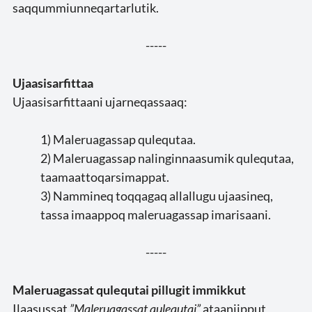
saqqummiunneqartarlutik.
-----
Ujaasisarfittaa
Ujaasisarfittaani ujarneqassaaq:
1) Maleruagassap qulequtaa.
2) Maleruagassap nalinginnaasumik qulequtaa,
taamaattoqarsimappat.
3) Nammineq toqqagaq allallugu ujaasineq,
tassa imaappoq maleruagassap imarisaani.
-----
Maleruagassat qulequtai pillugit immikkut
Ilaasussat
”Maleruagassat qulequtai”
ataaniipput