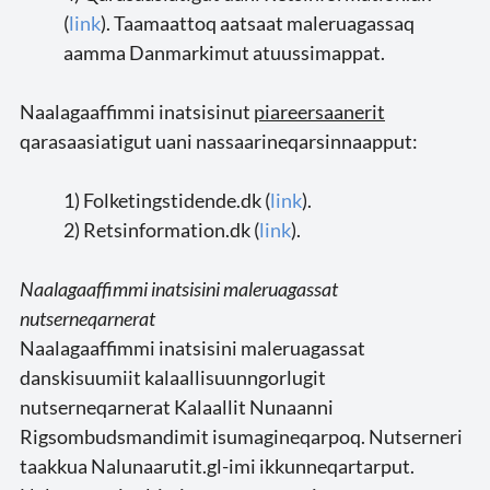
(
link
). Taamaattoq aatsaat maleruagassaq
aamma Danmarkimut atuussimappat.
Naalagaaffimmi inatsisinut
piareersaanerit
qarasaasiatigut uani nassaarineqarsinnaapput:
1) Folketingstidende.dk (
link
).
2) Retsinformation.dk (
link
).
Naalagaaffimmi inatsisini maleruagassat
nutserneqarnerat
Naalagaaffimmi inatsisini maleruagassat
danskisuumiit kalaallisuunngorlugit
nutserneqarnerat Kalaallit Nunaanni
Rigsombudsmandimit isumagineqarpoq. Nutserneri
taakkua Nalunaarutit.gl-imi ikkunneqartarput.