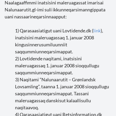
Naalagaaffimmi inatsisini maleruagassat imarisai
Nalunaarutit.gl-imi suli ikkunneqarsimanngippata
uani nassaarineqarsinnaapput:
1) Qarasaasiatigut uani Lovtidende.dk (
link
),
inatsisini maleruagassaq 1. januar 2008
kingusinnerusumiluunniit
saqqummiunneqarsimappat.
2) Lovtidende naqitami, inatsisini
maleruagassaq 1. januar 2008 sioqqullugu
saqqummiunneqarsimappat.
3) Naqitami ”Nalunaarutit – Grønlandsk
Lovsamling”, taanna 1. januar 2008 sioqqullugu
saqqummiunneqarsimappat. Tassani
maleruagassaq danskisut kalaallisullu
naqitaavoq.
4) Qarasaasiatigut uani Retsinformation.dk