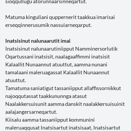
sioqqullugu atorunnaarsinneqartut.
Matuma kinguliani quppernerit taakkua imarisai
erseqqinnerusumik nassuiarneqarput.
Inatsisinut nalunaarutit imai
Inatsisinut nalunaarutiniipput Namminersorlutik
Oqartussani inatsisit, naalagaaffimmi inatsisit
Kalaallit Nunaannut atuuttut, aamma nunani
tamalaani maleruagassat Kalaallit Nunaannut
atuuttut.
Tamatuma saniatigut tassaniipput allaffissornikkut
najoqqutassat taakkununnga atasut
Naalakkersuisunit aamma danskit naalakkersuisuinit
aalajangersarneqartut.
Kiisalu aamma tassaniipput kommunini
maleruaqqusat Inatsisartut inatsisaat, Inatsisartut