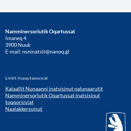
Namminersorlutik Oqartussat
Imaneq 4
3900 Nuuk
E-mail: nsninatsit@nanoq.gl
Linkit iluaqutaasussat
Kalaallit Nunaanni inatsisinut nalunaarutit
Namminersorlutik Oqartussat inatsisinut
toqqorsiviat
Naalakkersuisut