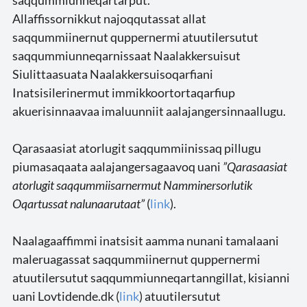
Allaffissornikkut najoqqutassat allat
saqqummiinernut quppernermi atuutilersutut
saqqummiunneqarnissaat Naalakkersuisut
Siulittaasuata Naalakkersuisoqarfiani
Inatsisilerinermut immikkoortortaqarfiup
akuerisinnaavaa imaluunniit aalajangersinnaallugu.
Qarasaasiat atorlugit saqqummiinissaq pillugu
piumasaqaata aalajangersagaavoq uani
”Qarasaasiat
atorlugit saqqummiisarnermut Namminersorlutik
Oqartussat nalunaarutaat”
(
link
).
Naalagaaffimmi inatsisit aamma nunani tamalaani
maleruagassat saqqummiinernut quppernermi
atuutilersutut saqqummiunneqartanngillat, kisianni
uani Lovtidende.dk (
link
) atuutilersutut