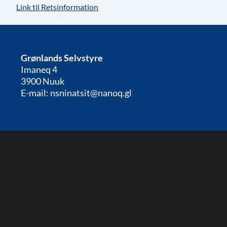
Link til Retsinformation
Grønlands Selvstyre
Imaneq 4
3900 Nuuk
E-mail: nsninatsit@nanoq.gl