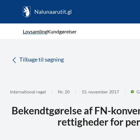
Nalunaarutit.gl
kl-GL
Vælg sprog
Lovsamling
Kundgørelser
da
( Valgt )
Tilbage til søgning
International regel
Nr. 20
15. november 2017
G
Bekendtgørelse af FN-konve
rettigheder for p