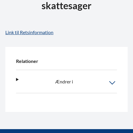
skattesager
Link til Retsinformation
Relationer
Ændrer i