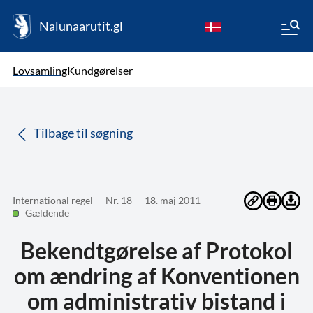
Nalunaarutit.gl
kl-GL
Vælg sprog
Lovsamling
Kundgørelser
da
( Valgt )
Tilbage til søgning
International regel
Nr. 18
18. maj 2011
Gældende
Bekendtgørelse af Protokol
om ændring af Konventionen
om administrativ bistand i