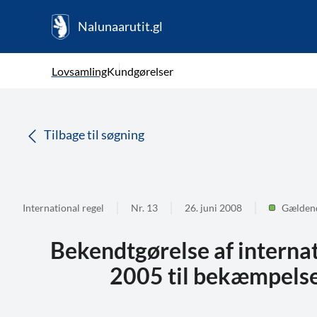
Nalunaarutit.gl
kl-GL
Vælg sprog
Lovsamling
Kundgørelser
da
( Valgt )
Tilbage til søgning
International regel
Nr. 13
26. juni 2008
Gælden
Bekendtgørelse af internat
2005 til bekæmpelse