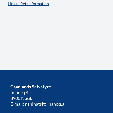
Link til Retsinformation
Grønlands Selvstyre
Imaneq 4
3900 Nuuk
E-mail: nsninatsit@nanoq.gl