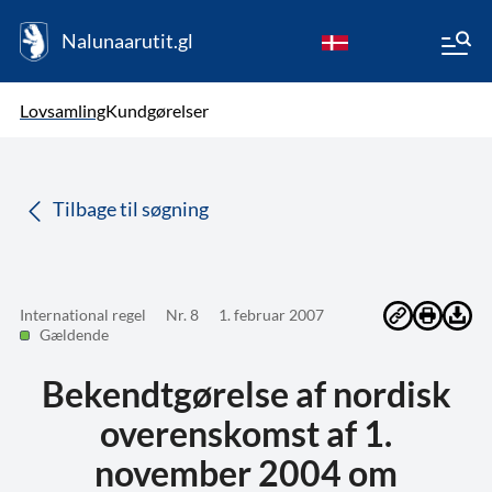
Nalunaarutit.gl
kl-GL
Vælg sprog
Lovsamling
Kundgørelser
da
( Valgt )
Tilbage til søgning
International regel
Nr. 8
1. februar 2007
Gældende
Bekendtgørelse af nordisk
overenskomst af 1.
november 2004 om